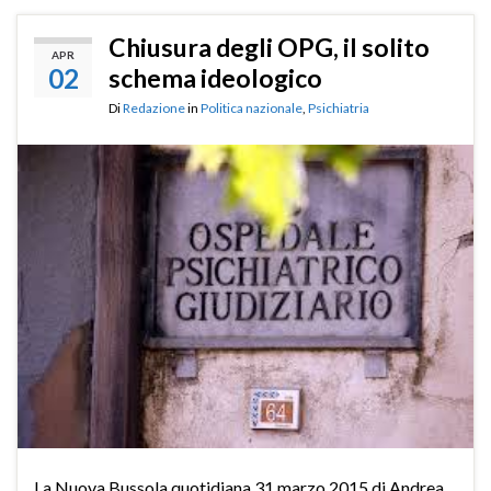
Chiusura degli OPG, il solito
APR
02
schema ideologico
Di
Redazione
in
Politica nazionale
,
Psichiatria
La Nuova Bussola quotidiana 31 marzo 2015 di Andrea