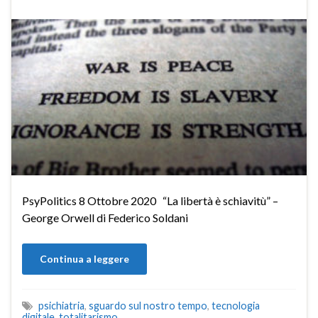
PsyPolitics 8 Ottobre 2020 “La libertà è schiavitù” –
George Orwell di Federico Soldani
Continua a leggere
psichiatria
,
sguardo sul nostro tempo
,
tecnologia
digitale
,
totalitarismo