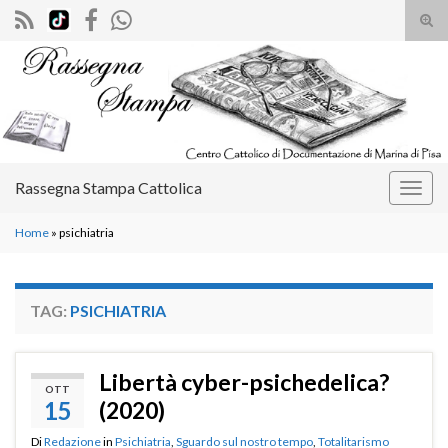
Atti
il
Search for:
mod
di
rice
Rassegna Stampa Cattolica
Attiv
la
Home
»
psichiatria
navig
TAG:
PSICHIATRIA
Libertà cyber-psichedelica?
OTT
15
(2020)
Di
Redazione
in
Psichiatria
,
Sguardo sul nostro tempo
,
Totalitarismo