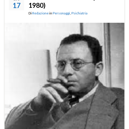
17
1980)
Di
Redazione
in
Personaggi
,
Psichiatria