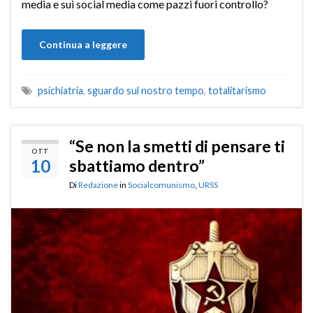
media e sui social media come pazzi fuori controllo?
Continua a leggere
psichiatria
,
sguardo sul nostro tempo
,
totalitarismo
“Se non la smetti di pensare ti
OTT
10
sbattiamo dentro”
Di
Redazione
in
Socialcomunismo
,
URSS