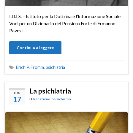
I.D.I.S. – Istituto per la Dottrina e l’Informazione Sociale
Voci per un Dizionario del Pensiero Forte di Ermanno
Pavesi
Continua a leggere
Erich P. Fromm
,
psichiatria
La psichiatria
LUG
17
Di
Redazione
in
Psichiatria