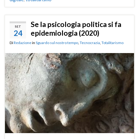
Se la psicologia politica si fa
SET
24
epidemiologia (2020)
Di
Redazione
in
Sguardo sul nostro tempo
,
Tecnocrazia
,
Totalitarismo