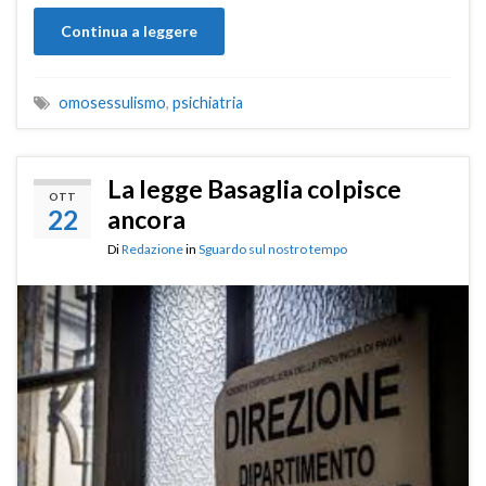
Continua a leggere
omosessulismo
,
psichiatria
La legge Basaglia colpisce
OTT
22
ancora
Di
Redazione
in
Sguardo sul nostro tempo