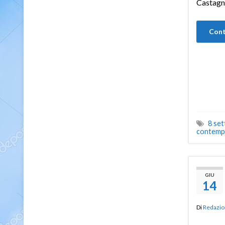
Castagn
Cont
8 se
contemp
GIU
14
Di
Redazio