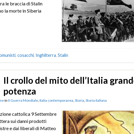
ra le braccia di Stalin
o la morte in Siberia
omunisti
,
cosacchi
,
Inghilterra
,
Stalin
Il crollo del mito dell’Italia gran
potenza
ne
in
II Guerra Mondiale
,
Italia contemporanea
,
Storia
,
Storia italiana
zione cattolica 9 Settembre
tera sui danni prodotti
istre e dai liberali di Matteo