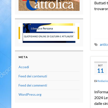
Buttati t
trovaron
antic
META
SET
Accedi
11
Feed dei contenuti
Di
Redazio
Feed dei commenti
InForma
WordPress.org
2024 Let
dalle sin