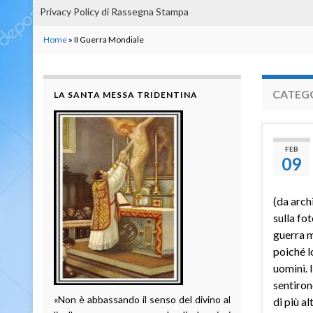
Privacy Policy di Rassegna Stampa
Home
»
II Guerra Mondiale
CATEG
LA SANTA MESSA TRIDENTINA
FEB
09
(da archi
sulla fo
guerra 
poiché l
uomini. 
sentiron
«Non è abbassando il senso del divino al
di più a