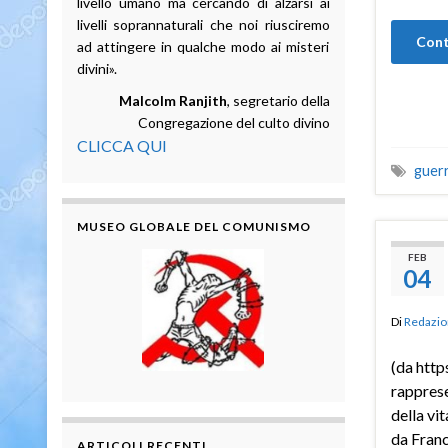
livello umano ma cercando di alzarsi ai
livelli soprannaturali che noi riusciremo
Cont
ad attingere in qualche modo ai misteri
divini».
Malcolm Ranjith
, segretario della
Congregazione del culto divino
CLICCA QUI
guer
MUSEO GLOBALE DEL COMUNISMO
FEB
04
Di
Redazio
(da http
rapprese
della vit
da Franc
ARTICOLI RECENTI