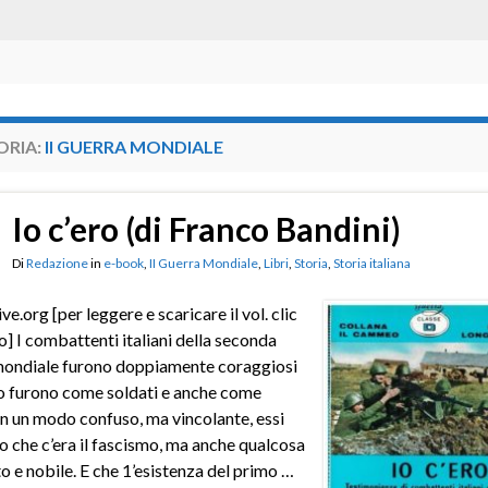
ORIA:
II GUERRA MONDIALE
Io c’ero (di Franco Bandini)
Di
Redazione
in
e-book
,
II Guerra Mondiale
,
Libri
,
Storia
,
Storia italiana
ve.org [per leggere e scaricare il vol. clic
to] I combattenti italiani della seconda
mondiale furono doppiamente coraggiosi
o furono come soldati e anche come
In un modo confuso, ma vincolante, essi
o che c’era il fascismo, ma anche qualcosa
lto e nobile. E che 1’esistenza del primo …