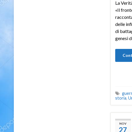
La Verit
«Il fron
racconta
delle in
di batta
genesi d
Cont
guerr
storia
,
U
NOV
27