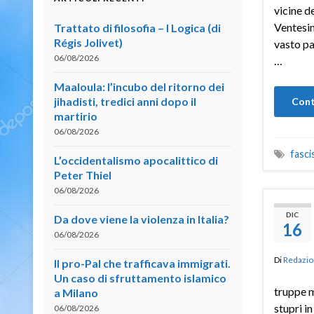
vicine de
Ventesim
Trattato di filosofia – I Logica (di
Régis Jolivet)
vasto pa
06/08/2026
…
Maaloula: l’incubo del ritorno dei
jihadisti, tredici anni dopo il
Cont
martirio
06/08/2026
fasc
L’occidentalismo apocalittico di
Peter Thiel
06/08/2026
DIC
Da dove viene la violenza in Italia?
16
06/08/2026
Di
Redazio
Il pro-Pal che trafficava immigrati.
Un caso di sfruttamento islamico
truppe m
a Milano
stupri in
06/08/2026