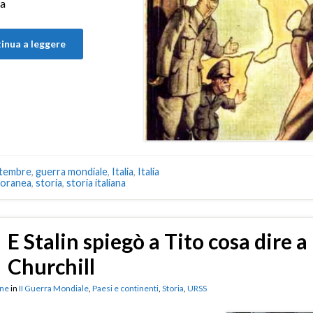
a
inua a leggere
ttembre
,
guerra mondiale
,
Italia
,
Italia
oranea
,
storia
,
storia italiana
E Stalin spiegò a Tito cosa dire a
Churchill
ne
in
II Guerra Mondiale
,
Paesi e continenti
,
Storia
,
URSS