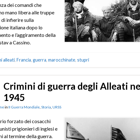
nza dei comandi che
no mano libera alle truppe
 di infierire sulla
one italiana dopo lo
nto e l’aggiramento della
stav a Cassino.
i alleati
,
Francia
,
guerra
,
marocchinate
,
stupri
Crimini di guerra degli Alleati ne
1945
ne
in
II Guerra Mondiale
,
Storia
,
URSS
trio forzato dei cosacchi
isti prigionieri di inglesi e
i al termine della guerra.