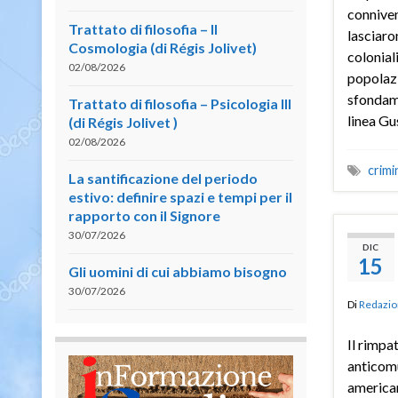
connive
Trattato di filosofia – II
lasciaro
Cosmologia (di Régis Jolivet)
coloniali
02/08/2026
popolazi
sfondame
Trattato di filosofia – Psicologia III
linea Gu
(di Régis Jolivet )
02/08/2026
crimin
La santificazione del periodo
estivo: definire spazi e tempi per il
rapporto con il Signore
30/07/2026
DIC
15
Gli uomini di cui abbiamo bisogno
30/07/2026
Di
Redazio
Il rimpa
anticomun
american