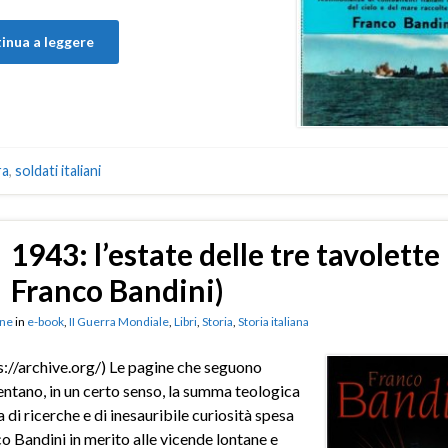
inua a leggere
ra
,
soldati italiani
1943: l’estate delle tre tavolette 
Franco Bandini)
ne
in
e-book
,
II Guerra Mondiale
,
Libri
,
Storia
,
Storia italiana
s://archive.org/) Le pagine che seguono
ntano, in un certo senso, la summa teologica
a di ricerche e di inesauribile curiosità spesa
o Bandini in merito alle vicende lontane e