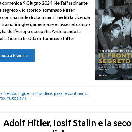
à domenica 9 Giugno 2024 Nell’affascinante
te segreto», lo storico Tommaso Piffer
 con una mole di documenti inediti la vicenda
filtrazioni inglesi, americane e russe nel campo
glia dell’Europa occupata. Anticipando la
ella Guerra fredda di Tommaso Piffer
inua a leggere
a fredda
,
II guerra mondiale
,
paesi e continenti
,
rss
,
Yugoslavia
Adolf Hitler, Iosif Stalin e la sec