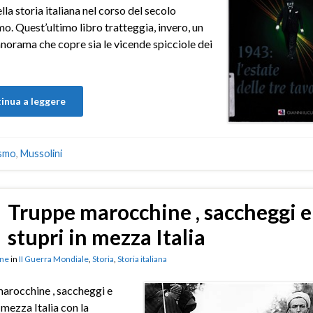
lla storia italiana nel corso del secolo
o. Quest’ultimo libro tratteggia, invero, un
norama che copre sia le vicende spicciole dei
inua a leggere
ismo
,
Mussolini
Truppe marocchine , saccheggi e
stupri in mezza Italia
ne
in
II Guerra Mondiale
,
Storia
,
Storia italiana
arocchine , saccheggi e
 mezza Italia con la