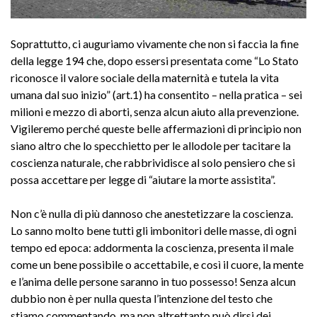
Soprattutto, ci auguriamo vivamente che non si faccia la fine
della legge 194 che, dopo essersi presentata come “Lo Stato
riconosce il valore sociale della maternità e tutela la vita
umana dal suo inizio” (art.1) ha consentito – nella pratica – sei
milioni e mezzo di aborti, senza alcun aiuto alla prevenzione.
Vigileremo perché queste belle affermazioni di principio non
siano altro che lo specchietto per le allodole per tacitare la
coscienza naturale, che rabbrividisce al solo pensiero che si
possa accettare per legge di “aiutare la morte assistita”.
Non c’è nulla di più dannoso che anestetizzare la coscienza.
Lo sanno molto bene tutti gli imbonitori delle masse, di ogni
tempo ed epoca: addormenta la coscienza, presenta il male
come un bene possibile o accettabile, e così il cuore, la mente
e l’anima delle persone saranno in tuo possesso! Senza alcun
dubbio non è per nulla questa l’intenzione del testo che
stiamo commentando, ma non altrettanto può dirsi dei