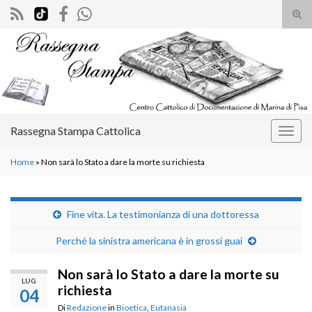
Atti
il
Search for:
mod
di
rice
Rassegna Stampa Cattolica
Attiv
la
Home
»
Non sarà lo Stato a dare la morte su richiesta
navig
Fine vita. La testimonianza di una dottoressa
Perché la sinistra americana è in grossi guai
Non sarà lo Stato a dare la morte su
LUG
richiesta
04
Di
Redazione
in
Bioetica
,
Eutanasia