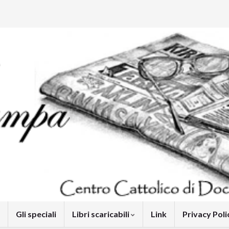
Gli speciali
Libri scaricabili
Link
Privacy Pol