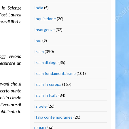
 in Scienze
India
(5)
 Post-Laurea
Inquisizione
(20)
re di libri e
Insorgenze
(32)
Iraq
(9)
Islam
(390)
 oggi, vivono
Islam dialogo
(35)
respirare un
Islam fondamentalismo
(101)
ovani che si
Islam in Europa
(157)
 certo punto
Islam in Italia
(84)
nizio l’invio
diventare di
Israele
(26)
ubblicato in
Italia contemporanea
(20)
L'ONU
(34)