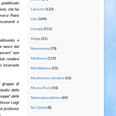
a, pubblicato
ioni, che ha
Laicismo
(123)
iversi Paesi
Libri
(549)
documenti e
Liturgia
(111)
Magia
(21)
ndimento e
he nasce dal
Massoneria
(70)
nnovare” non
Medioevo
(119)
ioè rendere
o incarnato
Mondialismo
(55)
Movimento cattolico
(16)
n gruppo di
Musica Rock
(16)
studio delle
mappe” delle
Nazionalsocialismo
(69)
fessor Luigi
No Global
(8)
al professor
.