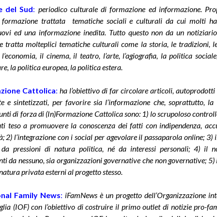
re del Sud
:
periodico culturale di formazione ed informazione. Pro
i formazione trattata tematiche sociali e culturali da cui molti ha
uovi ed una informazione inedita. Tutto questo non da un notiziari
e tratta molteplici tematiche culturali come la storia, le tradizioni, le
 l’economia, il cinema, il teatro, l’arte, l’agiografia, la politica sociale
, la politica europea, la politica estera.
azione Cattolica
:
ha l’obiettivo di far circolare articoli, autoprodotti
te e sintetizzati, per favorire sia l’informazione che, soprattutto, l
Punti di forza di (In)Formazione Cattolica sono: 1) lo scrupoloso controll
uti teso a promuovere la conoscenza dei fatti con indipendenza, acc
; 2) l’integrazione con i social per agevolare il passaparola online; 3) 
 da pressioni di natura politica, né da interessi personali; 4) il 
ti da nessuno, sia organizzazioni governative che non governative; 5) 
 natura privata esterni al progetto stesso.
onal Family News
:
iF
amNews è un progetto
dell’Organizzazione in
glia
(IOF) con l’obiettivo di costruire il primo outlet di notizie pro-fam