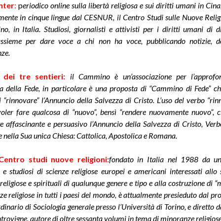
nter
:
p
eriodico online sulla libertà religiosa e sui diritti umani in Cin
ente in cinque lingue dal CESNUR, il Centro Studi sulle Nuove Relig
no, in Italia. Studiosi, giornalisti e attivisti per i diritti umani di d
ssieme per dare voce a chi non ha voce, pubblicando notizie, 
ze.
dei tre sentieri
:
i
l Cammino è un’associazione per l’approfo
ca della Fede, in particolare è una proposta di “Cammino di Fede” c
i “rinnovare” l’Annuncio della Salvezza di Cristo. L’uso del verbo “ri
 voler fare qualcosa di “nuovo”, bensì “rendere nuovamente nuovo”, c
 affascinante e persuasivo l’Annuncio della Salvezza di Cristo, Verb
e nella Sua unica Chiesa: Cattolica, Apostolica e Romana.
entro studi nuove religioni
:
fondato in Italia nel 1988 da u
e studiosi di scienze religiose europei e americani interessati allo 
eligiose e spirituali di qualunque genere e tipo e alla costruzione di “
e religiose in tutti i paesi del mondo, è attualmente presieduto dal pro
dinario di Sociologia generale presso l’Università di Torino, e diretto d
rovigne, autore di oltre sessanta volumi in tema di minoranze religiose