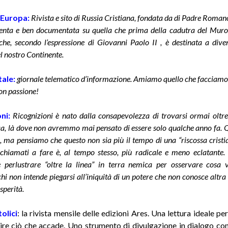
 Europa:
Rivista e sito di Russia Cristiana, fondata da di Padre Romano
tenta e ben documentata su quella che prima della cadutra del Muro 
he, secondo l’espressione di Giovanni Paolo II , è destinata a diven
 nostro Continente.
ale:
giornale telematico d’informazione. Amiamo quello che facciamo 
on passione!
oni
:
Ricognizioni è nato dalla consapevolezza di trovarsi ormai oltre 
ca, là dove non avremmo mai pensato di essere solo qualche anno fa. 
, ma pensiamo che questo non sia più il tempo di una “riscossa cristi
chiamati a fare è, al tempo stesso, più radicale e meno eclatante. S
 e perlustrare “oltre la linea” in terra nemica per osservare cosa 
hi non intende piegarsi all’iniquità di un potere che non conosce altra 
sperità.
olici
:
la rivista mensile delle edizioni Ares. Una lettura ideale pe
re ciò che accade. Uno strumento di divulgazione in dialogo con l