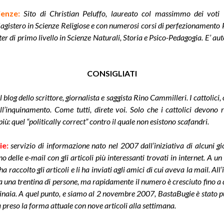
ienze
:
Sito di Christian Peluffo,
laureato col massimmo dei voti
agistero in Scienze Religiose e con numerosi corsi di perfezionamento
er di primo livello in Scienze Naturali, Storia e Psico-Pedagogia. E’ auto
CONSIGLIATI
il blog dello scrittore, giornalista e saggista Rino Cammilleri. I cattolici,
l’inquinamento. Come tutti, direte voi. Solo che i cattolici devono 
ù: quel “politically correct” contro il quale non esistono scafandri.
ie:
servizio di informazione nato nel 2007 dall’iniziativa di alcuni gi
 delle e-mail con gli articoli più interessanti trovati in internet. A un
ha raccolto gli articoli e li ha inviati agli amici di cui aveva la mail. All’i
 una trentina di persone, ma rapidamente il numero è cresciuto fino a 
inaia. A quel punto, e siamo al 2 novembre 2007, BastaBugie è stato p
a preso la forma attuale con nove articoli alla settimana.