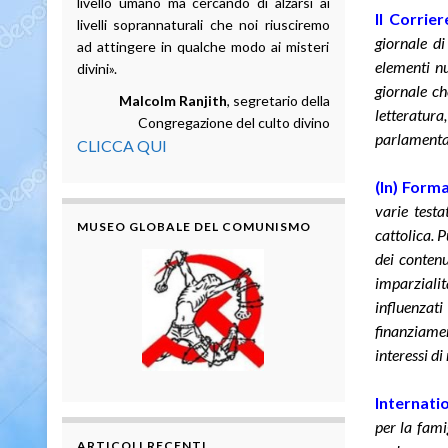
livello umano ma cercando di alzarsi ai
Il Corrie
livelli soprannaturali che noi riusciremo
giornale d
ad attingere in qualche modo ai misteri
elementi n
divini».
giornale ch
Malcolm Ranjith
, segretario della
letteratura,
Congregazione del culto divino
parlamentare
CLICCA QUI
(In) Form
varie testa
MUSEO GLOBALE DEL COMUNISMO
cattolica. 
dei conten
imparzialità
influenzati
finanziamen
interessi di
Internati
per la fami
ARTICOLI RECENTI