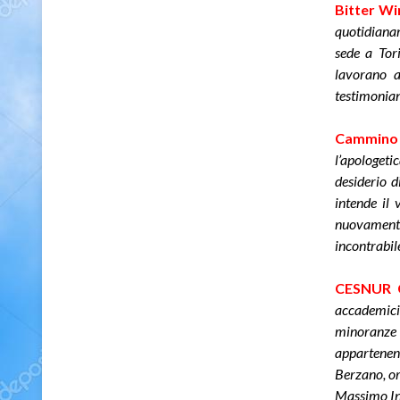
Bitter Wi
quotidianam
sede a Tori
lavorano a
testimonian
Cammino 
l’apologeti
desiderio d
intende il
nuovamente
incontrabil
CESNUR C
accademici 
minoranze r
appartenenz
Berzano, or
Massimo Int