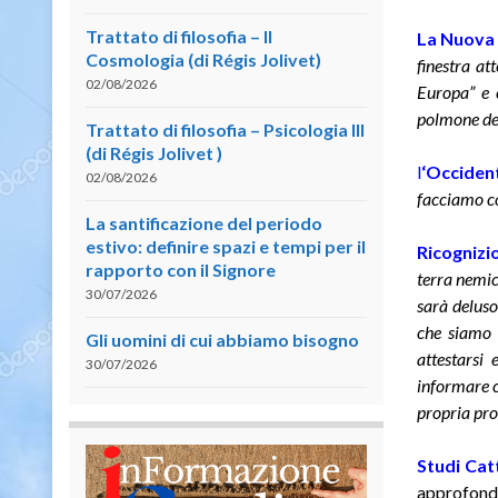
Trattato di filosofia – II
La Nuova
Cosmologia (di Régis Jolivet)
finestra at
02/08/2026
Europa” e c
polmone del
Trattato di filosofia – Psicologia III
(di Régis Jolivet )
l
‘Occident
02/08/2026
facciamo c
La santificazione del periodo
estivo: definire spazi e tempi per il
Ricognizi
rapporto con il Signore
terra nemi
30/07/2026
sarà deluso
che siamo 
Gli uomini di cui abbiamo bisogno
attestarsi
30/07/2026
informare c
propria pro
Studi Catt
approfondi