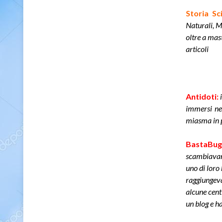
Storia Sc
Naturali, M
oltre a mast
articoli
Antidoti:
immersi nel
miasma in pi
BastaBug
scambiavano
uno di loro 
raggiungeva
alcune cent
un blog e h