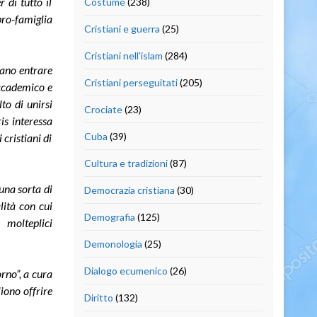
 di tutto il
Costume
(238)
pro-famiglia
Cristiani e guerra
(25)
Cristiani nell'islam
(284)
erano entrare
Cristiani perseguitati
(205)
accademico e
to di unirsi
Crociate
(23)
is interessa
Cuba
(39)
cristiani di
Cultura e tradizioni
(87)
una sorta di
Democrazia cristiana
(30)
lità con cui
Demografia
(125)
 molteplici
Demonologia
(25)
Dialogo ecumenico
(26)
orno”, a cura
liono offrire
Diritto
(132)