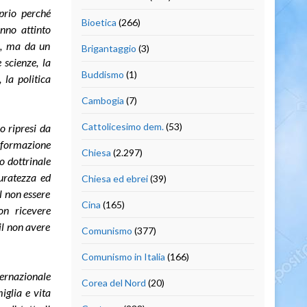
prio perché
Bioetica
(266)
nno attinto
o, ma da un
Brigantaggio
(3)
 scienze, la
Buddismo
(1)
, la politica
Cambogia
(7)
Cattolicesimo dem.
(53)
 o ripresi da
a formazione
Chiesa
(2.297)
o dottrinale
uratezza ed
Chiesa ed ebrei
(39)
il non essere
Cina
(165)
non ricevere
il non avere
Comunismo
(377)
Comunismo in Italia
(166)
ternazionale
Corea del Nord
(20)
iglia e vita