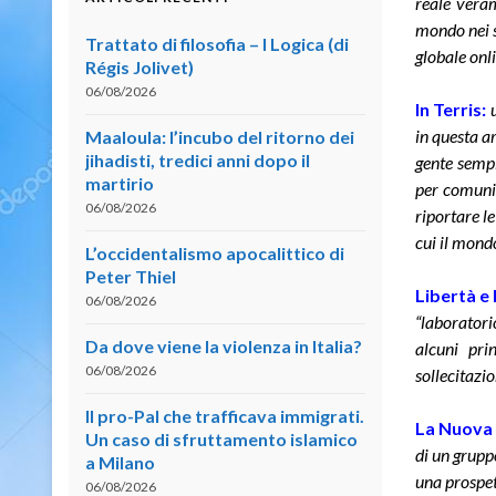
reale veram
mondo nei s
Trattato di filosofia – I Logica (di
globale onli
Régis Jolivet)
06/08/2026
In Terris:
in questa a
Maaloula: l’incubo del ritorno dei
jihadisti, tredici anni dopo il
gente sempl
martirio
per comunic
06/08/2026
riportare l
cui il mond
L’occidentalismo apocalittico di
Peter Thiel
Libertà e
06/08/2026
“laboratori
Da dove viene la violenza in Italia?
alcuni pri
06/08/2026
sollecitazio
Il pro-Pal che trafficava immigrati.
La Nuova 
Un caso di sfruttamento islamico
di un gruppo
a Milano
una prospett
06/08/2026