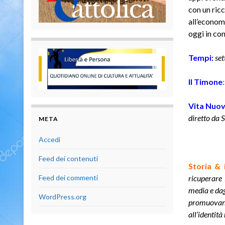
con un ricc
all’economi
oggi in con
Tempi
:
set
Il Timone
:
Vita Nuov
diretto da 
META
Accedi
Feed dei contenuti
Storia & 
ricuperare 
Feed dei commenti
media e dagl
WordPress.org
promuovano
all’identità