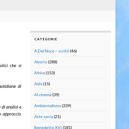
CATEGORIE
A.Del Noce – scritti
(46)
Aborto
(288)
olici che si
Africa
(153)
Aids
(15)
otidiane di
Al cinema
(39)
Ambientalismo
(339)
di analisi e
so approccio
Arte sacra
(21)
Benedetto XVI
(181)