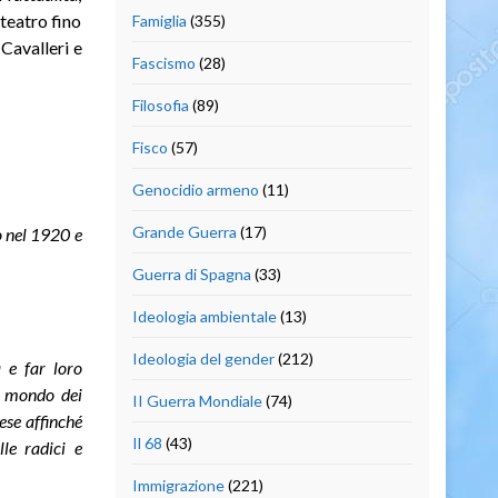
 teatro fino
Famiglia
(355)
 Cavalleri e
Fascismo
(28)
Filosofia
(89)
Fisco
(57)
Genocidio armeno
(11)
Grande Guerra
(17)
o nel 1920 e
Guerra di Spagna
(33)
Ideologia ambientale
(13)
Ideologia del gender
(212)
a e far loro
al mondo dei
II Guerra Mondiale
(74)
aese affinché
Il 68
(43)
le radici e
Immigrazione
(221)