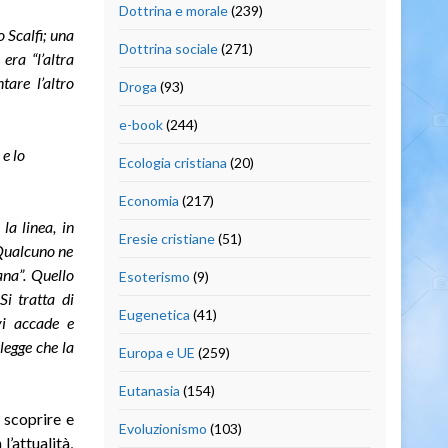
Dottrina e morale
(239)
 Scalfi; una
Dottrina sociale
(271)
era “l’altra
tare l’altro
Droga
(93)
e-book
(244)
e lo
Ecologia cristiana
(20)
Economia
(217)
la linea, in
Eresie cristiane
(51)
Qualcuno ne
ana”. Quello
Esoterismo
(9)
i tratta di
Eugenetica
(41)
vi accade e
legge che la
Europa e UE
(259)
Eutanasia
(154)
r scoprire e
Evoluzionismo
(103)
’attualità,