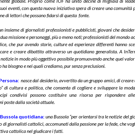
ente globale. Proprio come IOF ha unito decine di migliaia di leader
uoi eventi, con questa nuova iniziativa spera di creare una comunità 
ne di lettori che possano fidarsi di questa fonte.
un insieme di giornalisti professionisti e pubblicisti, giovani che desid
rdua missione e personaggi, più o meno noti; professionisti del mondo 
ice, che pur avendo storie, culture ed esperienze differenti hanno scel
are e creare dibattito attraverso un quotidiano generalista. A InTerr
e notizie in modo più oggettivo possibile promuovendo anche quei valori 
o ha bisogno e nei quali crediamo, pur senza preclusioni.
 Persona
:
nasce dal desiderio, avvertito da un gruppo amici, di creare 
o” di cultura e politica, che consenta di cogliere e sviluppare la moda
ncipi condivisi possono costituire una risorsa per rispondere alle
ni poste dalla società attuale.
Bussola quotidiana
:
una Bussola “per orientarsi tra le notizie del gi
 di giornalisti cattolici, accomunati dalla passione per la fede, che vog
iva cattolica nel giudicare i fatti.