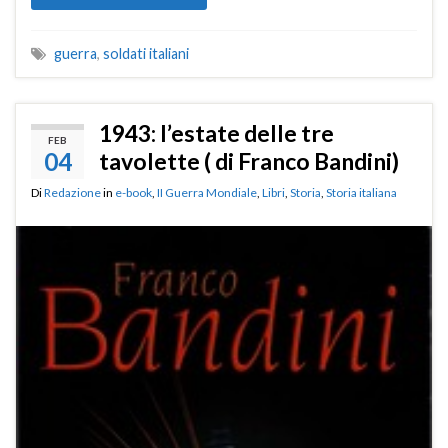
guerra
,
soldati italiani
1943: l’estate delle tre
FEB
04
tavolette ( di Franco Bandini)
Di
Redazione
in
e-book
,
II Guerra Mondiale
,
Libri
,
Storia
,
Storia italiana