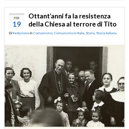
Ottant’anni fa la resistenza
FEB
19
della Chiesa al terrore di Tito
Di
Redazione
in
Comunismo
,
Comunismo in Italia
,
Storia
,
Storia italiana