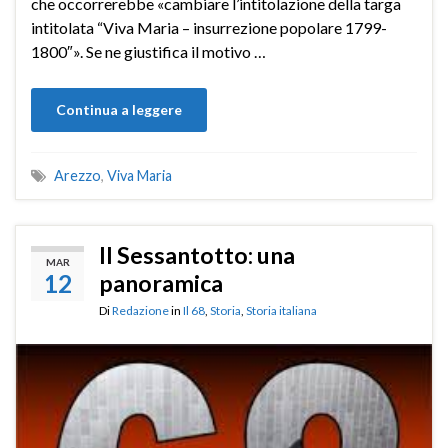
che occorrerebbe «cambiare l’intitolazione della targa
intitolata “Viva Maria – insurrezione popolare 1799-
1800″». Se ne giustifica il motivo …
Continua a leggere
Arezzo
,
Viva Maria
Il Sessantotto: una
MAR
12
panoramica
Di
Redazione
in
Il 68
,
Storia
,
Storia italiana