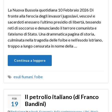
La Nuova Bussola quotidiana 10 Febbraio 2026 Di
fronte alla ferocia degli invasori jugoslavi, vescovi e
sacerdoti eressero l’ultimo presidio di libertà, tessendo
reti di soccorso e denunciando il terrore comunista e
l’ateismo di Stato. Una drammatica pagina di storia,
culminata nella tragedia delle foibe e nell’esodo istriano,
troppo a lungo censurata in nome della …
Continua a leggere
esuli fiumani
,
foibe
Il petrolio italiano (di Franco
FEB
19
Bandini)
Di
Redazione
in
e-book
,
Economia
,
Italia contemporanea
,
Libri
,
Storia