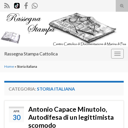
Atti
il
Search for:
mod
di
rice
Rassegna Stampa Cattolica
Attiv
la
Home
»
Storia italiana
navig
CATEGORIA:
STORIA ITALIANA
Antonio Capace Minutolo,
APR
30
Autodifesa di un legittimista
scomodo