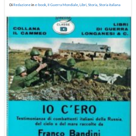
Di
Redazione
in
e-book
,
II Guerra Mondiale
,
Libri
,
Storia
,
Storia italiana