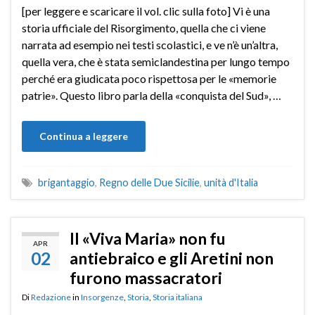
[per leggere e scaricare il vol. clic sulla foto] Vi è una
storia ufficiale del Risorgimento, quella che ci viene
narrata ad esempio nei testi scolastici, e ve n’è un’altra,
quella vera, che è stata semiclandestina per lungo tempo
perché era giudicata poco rispettosa per le «memorie
patrie». Questo libro parla della «conquista del Sud», …
Continua a leggere
brigantaggio
,
Regno delle Due Sicilie
,
unità d'Italia
Il «Viva Maria» non fu
APR
02
antiebraico e gli Aretini non
furono massacratori
Di
Redazione
in
Insorgenze
,
Storia
,
Storia italiana