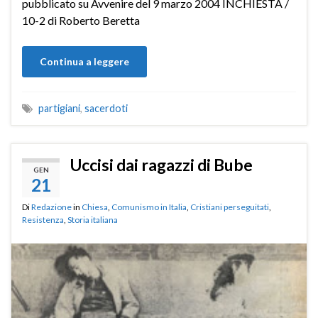
pubblicato su Avvenire del 9 marzo 2004 INCHIESTA /
10-2 di Roberto Beretta
Continua a leggere
partigiani
,
sacerdoti
Uccisi dai ragazzi di Bube
GEN
21
Di
Redazione
in
Chiesa
,
Comunismo in Italia
,
Cristiani perseguitati
,
Resistenza
,
Storia italiana