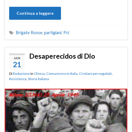
Continua a leggere
Brigate Rosse
,
partigiani
,
Pci
Desaperecidos di Dio
GEN
21
Di
Redazione
in
Chiesa
,
Comunismo in Italia
,
Cristiani perseguitati
,
Resistenza
,
Storia italiana