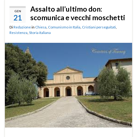
Assalto all’ultimo don:
GEN
21
scomunica e vecchi moschetti
Di
Redazione
in
Chiesa
,
Comunismo in Italia
,
Cristiani perseguitati
,
Resistenza
,
Storia italiana