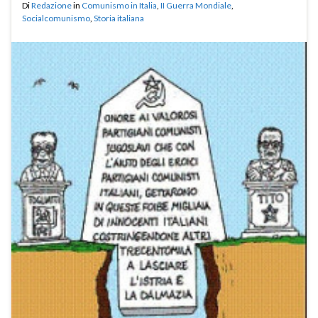
Di
Redazione
in
Comunismo in Italia
,
II Guerra Mondiale
,
Socialcomunismo
,
Storia italiana