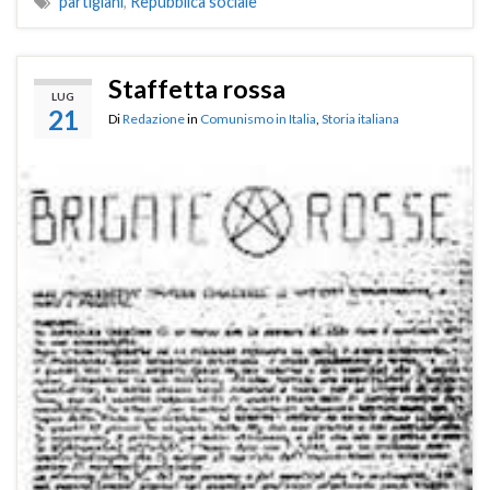
partigiani
,
Repubblica sociale
Staffetta rossa
LUG
21
Di
Redazione
in
Comunismo in Italia
,
Storia italiana