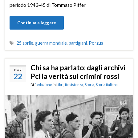
periodo 1943-45 di Tommaso Piffer
Continua a leggere
25 aprile
,
guerra mondiale
,
partigiani
,
Porzus
Chi sa ha parlato: dagli archivi
NOV
22
Pci la verità sui crimini rossi
Di
Redazione
in
Libri
,
Resistenza
,
Storia
,
Storia italiana