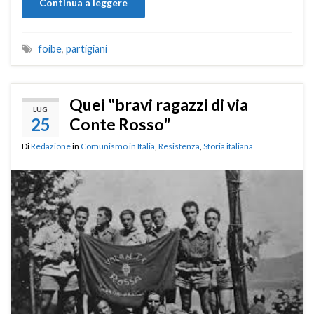
Continua a leggere
foibe
,
partigiani
Quei "bravi ragazzi di via
LUG
25
Conte Rosso"
Di
Redazione
in
Comunismo in Italia
,
Resistenza
,
Storia italiana