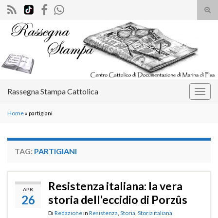
Atti
il
Search for:
mod
di
rice
Rassegna Stampa Cattolica
Attiv
la
Home
»
partigiani
navig
TAG:
PARTIGIANI
Resistenza italiana: la vera
APR
26
storia dell’eccidio di Porzûs
Di
Redazione
in
Resistenza
,
Storia
,
Storia italiana