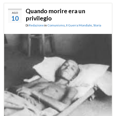
Quando morire era un
AGO
10
privilegio
Di
Redazione
in
Comunismo
,
II Guerra Mondiale
,
Storia