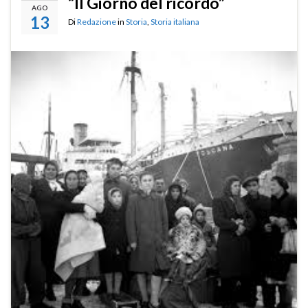
“Il Giorno del ricordo”
AGO
13
Di
Redazione
in
Storia
,
Storia italiana