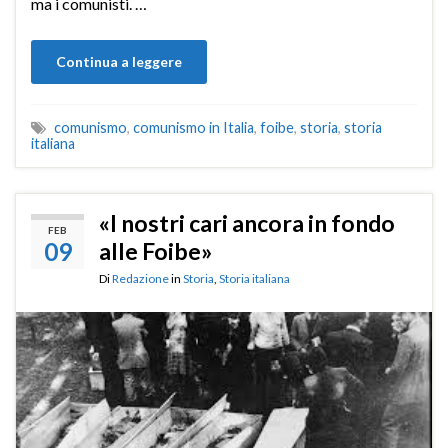
ma i comunisti. …
Continua a leggere
comunismo
,
comunismo in Italia
,
foibe
,
storia
,
storia
italiana
«I nostri cari ancora in fondo
FEB
09
alle Foibe»
Di
Redazione
in
Storia
,
Storia italiana