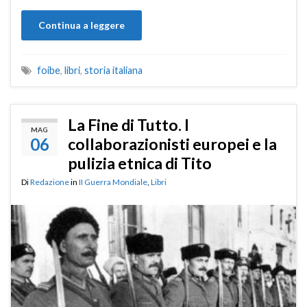
Continua a leggere
foibe
,
libri
,
storia italiana
La Fine di Tutto. I
MAG
06
collaborazionisti europei e la
pulizia etnica di Tito
Di
Redazione
in
II Guerra Mondiale
,
Libri