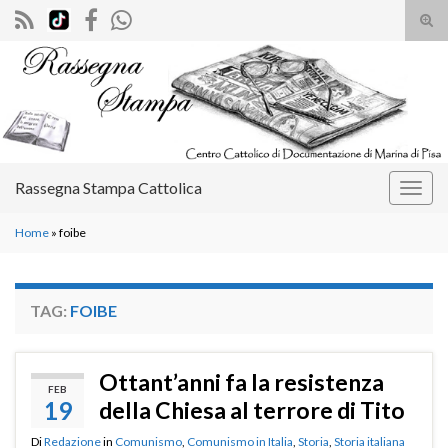
Atti
il
Search for:
mod
di
rice
Rassegna Stampa Cattolica
Attiv
la
Home
»
foibe
navig
TAG:
FOIBE
Ottant’anni fa la resistenza
FEB
19
della Chiesa al terrore di Tito
Di
Redazione
in
Comunismo
,
Comunismo in Italia
,
Storia
,
Storia italiana