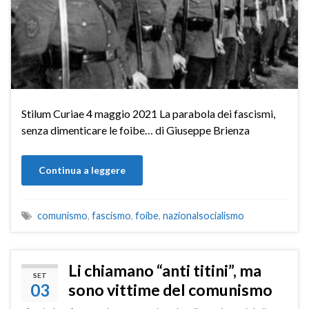
Stilum Curiae 4 maggio 2021 La parabola dei fascismi,
senza dimenticare le foibe… di Giuseppe Brienza
Continua a leggere
comunismo
,
fascismo
,
foibe
,
nazionalsocialismo
Li chiamano “anti titini”, ma
SET
03
sono vittime del comunismo