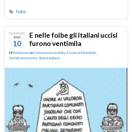
foibe
E nelle foibe gli italiani uccisi
AGO
10
furono ventimila
Di
Redazione
in
Comunismo in Italia
,
II Guerra Mondiale
,
Socialcomunismo
,
Storia italiana