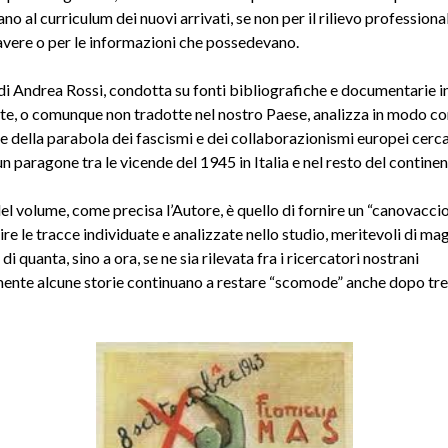
no al curriculum dei nuovi arrivati, se non per il rilievo professiona
vere o per le informazioni che possedevano.
 di Andrea Rossi, condotta su fonti bibliografiche e documentarie i
ite, o comunque non tradotte nel nostro Paese, analizza in modo c
e della parabola dei fascismi e dei collaborazionismi europei cerc
un paragone tra le vicende del 1945 in Italia e nel resto del continen
l volume, come precisa l’Autore, è quello di fornire un “canovaccio
e le tracce individuate e analizzate nello studio, meritevoli di ma
di quanta, sino a ora, se ne sia rilevata fra i ricercatori nostrani
ente alcune storie continuano a restare “scomode” anche dopo tre 