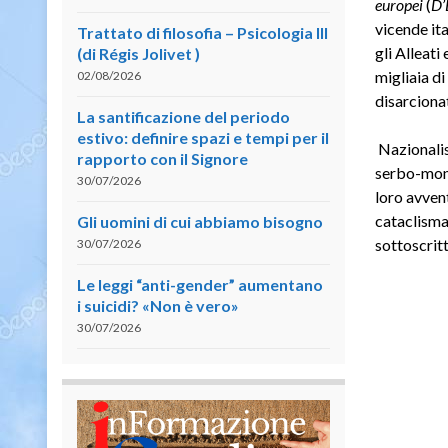
europei
(
D’
vicende ita
Trattato di filosofia – Psicologia III
gli Alleati e
(di Régis Jolivet )
migliaia d
02/08/2026
disarcionat
La santificazione del periodo
estivo: definire spazi e tempi per il
Nazionalist
rapporto con il Signore
serbo-mont
30/07/2026
loro avvent
cataclisma
Gli uomini di cui abbiamo bisogno
sottoscritt
30/07/2026
Le leggi “anti-gender” aumentano
i suicidi? «Non è vero»
30/07/2026