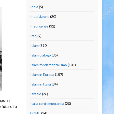
India
(5)
Inquisizione
(20)
Insorgenze
(32)
Iraq
(9)
Islam
(390)
Islam dialogo
(35)
Islam fondamentalismo
(101)
Islam in Europa
(157)
Islam in Italia
(84)
Israele
(26)
po, si
Italia contemporanea
(20)
o futuro fu
L'ONU
(34)