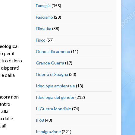
Famiglia
(355)
Fascismo
(28)
Filosofia
(88)
Fisco
(57)
deologica
Genocidio armeno
(11)
o per il
tro di loro
Grande Guerra
(17)
 disperati
Guerra di Spagna
(33)
 e dalla
Ideologia ambientale
(13)
ancora non
Ideologia del gender
(212)
centro
II Guerra Mondiale
(74)
 alla
à dalle
Il 68
(43)
ali,
Immigrazione
(221)