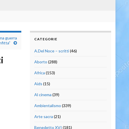
una guerra
CATEGORIE
nfitta”
A.Del Noce – scritti
(46)
i
Aborto
(288)
Africa
(153)
Aids
(15)
Al cinema
(39)
Ambientalismo
(339)
Arte sacra
(21)
Benedetto XVI
(181)