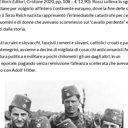
Ettoris Editori
, Crotone 2020, pp. 108 – € 12,90)
.
Rossi solleva lo s
liane per volgerlo all’intero continente europeo, dove la fine delle os
 il
Terzo Reich
nazista rappresentò l’irrimediabile catastrofe per ce
i uomini e di donne che avevano scommesso sul “cavallo perdente” 
i dalla storia.
i ucraini e slovacchi, fascisti romeni e sloveni, cattolici croati e pa
enegrini, assieme a decine di migliaia di cosacchi anticomunisti fi
ura politica e militare a pochi chilometri gli uni dagli altri, in un
 epocale, pagando senza remissione l’alleanza scellerata che avev
o con Adolf Hitler.