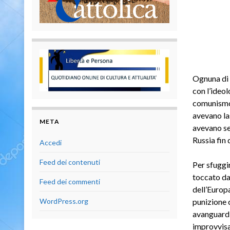
Ognuna di 
con l’ideol
comunismo,
avevano las
META
avevano se
Russia fin 
Accedi
Feed dei contenuti
Per sfuggir
toccato dal
Feed dei commenti
dell’Europ
punizione c
WordPress.org
avanguardie
improvvisa