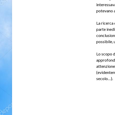
interessava
potevano a
La ricerca
parte ined
conclusion
possibile, 
Lo scopo de
approfondir
attenzione 
(evidentem
secolo…).