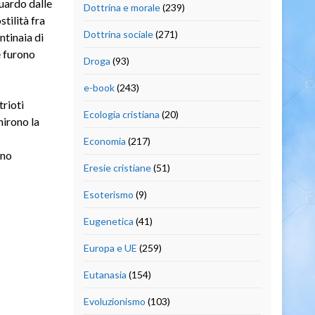
guardo dalle
Dottrina e morale
(239)
tilità fra
Dottrina sociale
(271)
ntinaia di
e furono
Droga
(93)
e-book
(243)
trioti
Ecologia cristiana
(20)
nirono la
Economia
(217)
ano
Eresie cristiane
(51)
Esoterismo
(9)
Eugenetica
(41)
Europa e UE
(259)
Eutanasia
(154)
Evoluzionismo
(103)