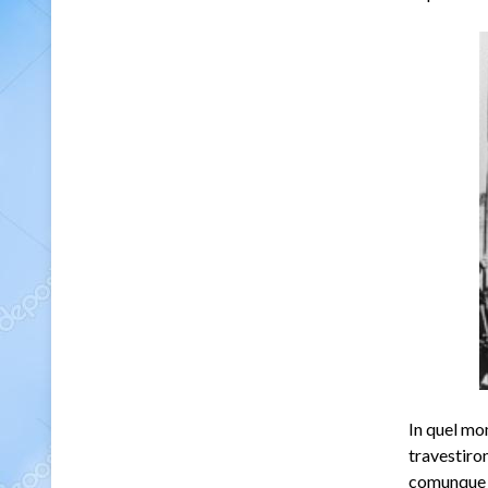
In quel mo
travestiron
comunque q