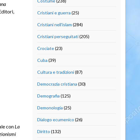
Costume
(238)
ana
ditori,
Cristiani e guerra
(25)
Cristiani nell'islam
(284)
Cristiani perseguitati
(205)
Crociate
(23)
Cuba
(39)
Cultura e tradizioni
(87)
Democrazia cristiana
(30)
Demografia
(125)
Demonologia
(25)
Dialogo ecumenico
(26)
ale con
La
Diritto
(132)
azionismi