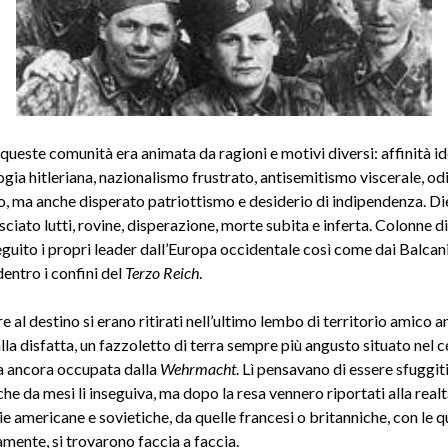
queste comunità era animata da ragioni e motivi diversi: affinità i
ogia hitleriana, nazionalismo frustrato, antisemitismo viscerale, odi
 ma anche disperato patriottismo e desiderio di indipendenza. Die
ciato lutti, rovine, disperazione, morte subita e inferta. Colonne di
guito i propri leader dall’Europa occidentale così come dai Balcani
dentro i confini del
Terzo Reich
.
e al destino si erano ritirati nell’ultimo lembo di territorio amico 
la disfatta, un fazzoletto di terra sempre più angusto situato nel 
a ancora occupata dalla
Wehrmacht
. Lì pensavano di essere sfuggiti
he da mesi li inseguiva, ma dopo la resa vennero riportati alla realt
 americane e sovietiche, da quelle francesi o britanniche, con le qu
mente, si trovarono faccia a faccia.