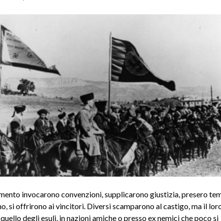
mento invocarono convenzioni, supplicarono giustizia, presero tem
o, si offrirono ai vincitori. Diversi scamparono al castigo, ma il lor
uello degli esuli, in nazioni amiche o presso ex nemici che poco si