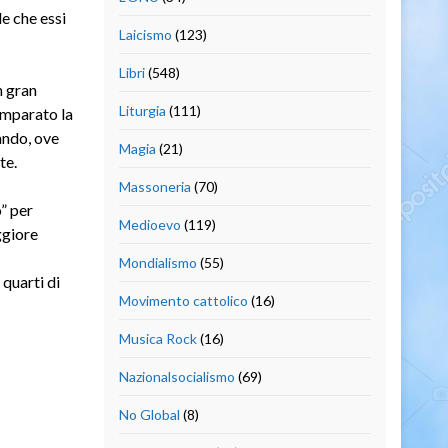
le che essi
Laicismo
(123)
Libri
(548)
n gran
Liturgia
(111)
omparato la
ando, ove
Magia
(21)
te.
Massoneria
(70)
” per
Medioevo
(119)
ggiore
Mondialismo
(55)
quarti di
Movimento cattolico
(16)
Musica Rock
(16)
Nazionalsocialismo
(69)
No Global
(8)