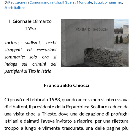
Di
Redazione
in
Comunismo in Italia
,
II Guerra Mondiale
,
Socialcomunismo
,
Storia italiana
Il Giornale
18 marzo
1995
Torture, sadismi, occhi
strappati ed esecuzioni
sommarie: solo ora si
indaga sui crimini dei
partigiani di Tito in Istria
Francobaldo Chiocci
Ci provò nel febbraio 1993, quando ancora non si interessava
di ribaltoni, il presidente della Repubblica Scalfaro reduce da
una visita choc a Trieste, dove una delegazione di profughi
istriani e dalmati l’aveva invitato a riaprire, per una rilettura
troppo a lungo e vilmente trascurata, una delle pagine più