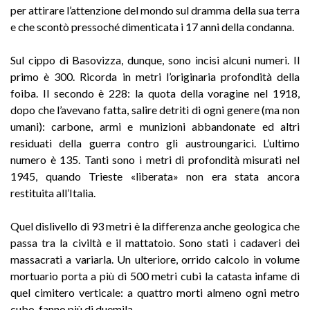
per attirare l’attenzione del mondo sul dramma della sua terra
e che scontò pressoché dimenticata i 17 anni della condanna.
Sul cippo di Basovizza, dunque, sono incisi alcuni numeri. Il
primo è 300. Ricorda in metri l’originaria profondità della
foiba. Il secondo è 228: la quota della voragine nel 1918,
dopo che l’avevano fatta, salire detriti di ogni genere (ma non
umani): carbone, armi e munizioni abbandonate ed altri
residuati della guerra contro gli austroungarici. L’ultimo
numero è 135. Tanti sono i metri di profondità misurati nel
1945, quando Trieste «liberata» non era stata ancora
restituita all’Italia.
Quel dislivello di 93 metri è la differenza anche geologica che
passa tra la civiltà e il mattatoio. Sono stati i cadaveri dei
massacrati a variarla. Un ulteriore, orrido calcolo in volume
mortuario porta a più di 500 metri cubi la catasta infame di
quel cimitero verticale: a quattro morti almeno ogni metro
cubo, fanno più di duemila.