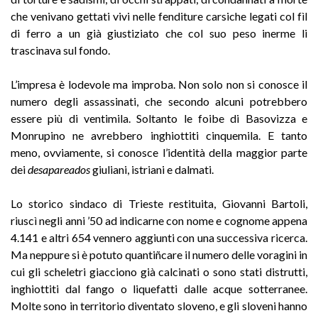
che venivano gettati vivi nelle fenditure carsiche legati col fìl
di ferro a un già giustiziato che col suo peso inerme li
trascinava sul fondo.
L’impresa è lodevole ma improba. Non solo non si conosce il
numero degli assassinati, che secondo alcuni potrebbero
essere più di ventimila. Soltanto le foibe di Basovizza e
Monrupino ne avrebbero inghiottiti cinquemila. E tanto
meno, ovviamente, si conosce l’identità della maggior parte
dei
desapareados
giuliani, istriani e dalmati.
Lo storico sindaco di Trieste restituita, Giovanni Bartoli,
riuscì negli anni ’50 ad indicarne con nome e cognome appena
4.141 e altri 654 vennero aggiunti con una successiva ricerca.
Ma neppure si è potuto quantiñcare il numero delle voragini in
cui gli scheletri giacciono già calcinati o sono stati distrutti,
inghiottiti dal fango o liquefatti dalle acque sotterranee.
Molte sono in territorio diventato sloveno, e gli sloveni hanno