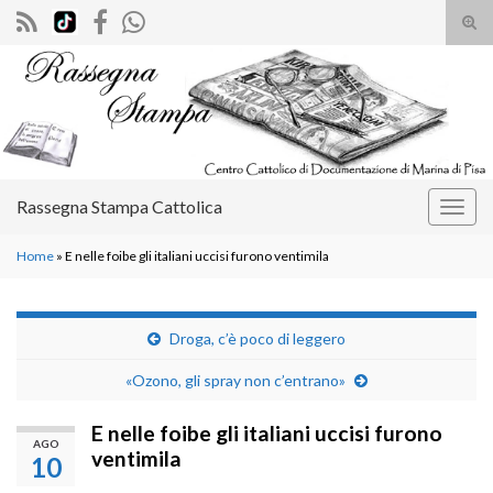
Atti
il
Search for:
mod
di
rice
Rassegna Stampa Cattolica
Attiv
la
Home
»
E nelle foibe gli italiani uccisi furono ventimila
navig
Droga, c’è poco di leggero
«Ozono, gli spray non c’entrano»
E nelle foibe gli italiani uccisi furono
AGO
ventimila
10