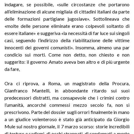
indagare, se possibile, «sulle circostanze che portarono
all’eliminazione di alcune migliaia di cittadini italiani da parte
delle formazioni partigiane jugoslave». Sottolineava che
«molte delle persone eliminate erano colpevoli soltanto di
essere italiane» e suggeriva «la necessità di far luce sui singoli
casi, seguendo l’indirizzo della riabilitazione delle vittime
innocenti dei governi comunisti». Insomma, almeno una par
condicio sui morti. Come non detto, non chiesto e non
suggerito: il governo Amato aveva ben altro e di più urgente
da fare,
Ora ci riprova, a Roma, un magistrato della Procura,
Gianfranco Mantelli, in abbondante ritardo sui suoi
predecessori distratti, ma consapevole che i crimini contro
l’umanità, ancorché commessi mezzo secolo fa, non si
prescrivono. Parte del dossier sugli orrori finalmente in mano
a un giudice volenteroso è stato già anticipato da Giorgio
Mule sul nostro giornale, il 7 marzo scorso: storie incredibili
di torture e sadismi, di occhi strappati, di condannati a morte