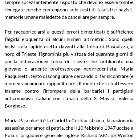
sempre sprezzantemente risposto che devono essere tombe
rinnegate perché contengono solo resti di fascisti e nazisti,
memorie umane maledette da cancellare per sempre.
Per raccapricciarsi a questi orrori dimenticati è sufficiente
l’algida eloquenza di alcuni numeri altimetrici. Sono quelli
incisi sulla lapide eretta davanti alla foiba di Basovizza, a
nord di Trieste, l’ignominia più vistosa dei quaranta giorni di
quella «liberazione» fitina di Trieste che inutilmente una
giovane e ardente professoressa neoirredentista, Maria
Pasquinetti, tentò di scongiurare cercando di far incontrare (e
momentaneamente rappacificare, di modo che si battessero
insieme contro l’irrompere della barbarie) i partigiani
anticomunisti italiani con i marò della X Mas di Valerio
Borghese.
Maria Pasquinelli è la Carlotta Corday istriana, la pasionaria
assassina per amor di patria, che il 10 febbraio 1947 uccise a
Pola il brigadiere generale inglese Richard V.M. de Winton