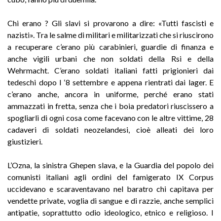
Chi erano ? Gli slavi si provarono a dire: «Tutti fascisti e
nazisti». Tra le salme di militari e militarizzati che si riuscirono
a recuperare c’erano più carabinieri, guardie di finanza e
anche vigili urbani che non soldati della Rsi e della
Wehrmacht. C’erano soldati italiani fatti prigionieri dai
tedeschi dopo l ‘8 settembre e appena rientrati dai lager. E
c’erano anche, ancora in uniforme, perché erano stati
ammazzati in fretta, senza che i boia predatori riuscissero a
spogliarli di ogni cosa come facevano con le altre vittime, 28
cadaveri di soldati neozelandesi, cioè alleati dei loro
giustizieri.
L’Ozna, la sinistra Ghepen slava, e la Guardia del popolo dei
comunisti italiani agli ordini del famigerato IX Corpus
uccidevano e scaraventavano nel baratro chi capitava per
vendette private, voglia di sangue e di razzie, anche semplici
antipatie, soprattutto odio ideologico, etnico e religioso. I