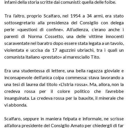
infami della storia scritte dai comunisti: quella delle foibe.
Tra l’altro, proprio Scalfaro, nel 1954 a 34 armi, era stato
sottosegretario alla presidenza del Consiglio con delega
perle «questioni di confine». All’udienza, c’erano anche i
parenti di Norma Cossetto, una delle vittime innocenti
scaraventate nel baratro dopo essere stata legata a un tavolo,
violentata e uccisa da 17 aguzzini ubriachi, tra i quali un
comunista italiano «prestato» al maresciallo Tito.
Era una studentessa di lettere, una bella ragazza gioviale e
inconsapevole dell’unica colpa commessa: stava lavorando a
una tesi di laurea dal titolo «L’Istria rossa». Ma, allora, non la
credeva rossa per il colore politico che l’avrebbe
insanguinata. La credeva rossa per la bauxite, il minerale che
vi abbonda.
Scalfaro, seppure in maniera felpata e informale, ne scrisse
all’allora presidente del Consiglio Amato per chiedergli di far