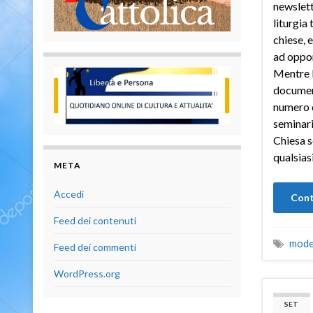
newslet
liturgia 
chiese, 
ad oppor
Mentre l
document
numero d
seminari
Chiesa s
qualsias
META
Accedi
Cont
Feed dei contenuti
mode
Feed dei commenti
WordPress.org
SET