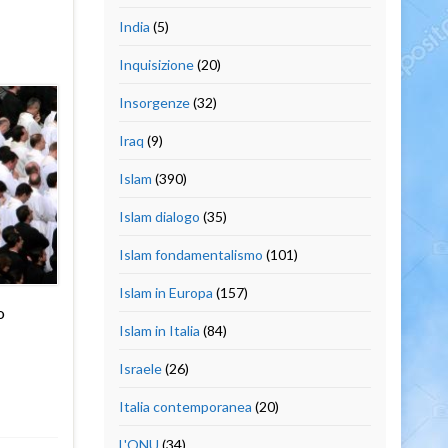
India
(5)
Inquisizione
(20)
Insorgenze
(32)
Iraq
(9)
Islam
(390)
Islam dialogo
(35)
Islam fondamentalismo
(101)
Islam in Europa
(157)
o
Islam in Italia
(84)
Israele
(26)
Italia contemporanea
(20)
L'ONU
(34)