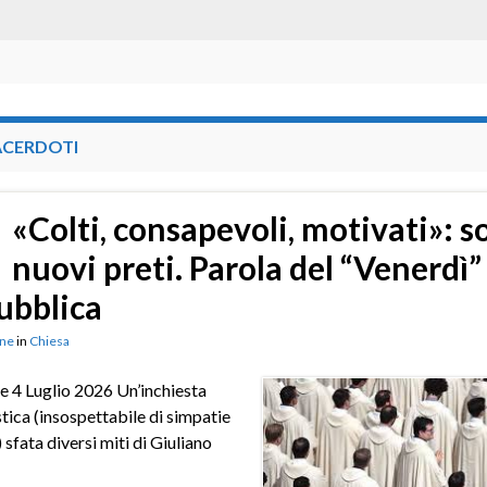
ACERDOTI
«Colti, consapevoli, motivati»: s
nuovi preti. Parola del “Venerdì”
ubblica
ne
in
Chiesa
e 4 Luglio 2026 Un’inchiesta
stica (insospettabile di simpatie
) sfata diversi miti di Giuliano