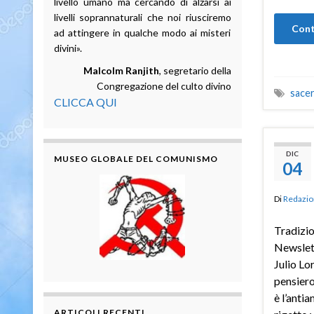
livello umano ma cercando di alzarsi ai
livelli soprannaturali che noi riusciremo
Cont
ad attingere in qualche modo ai misteri
divini».
Malcolm Ranjith
, segretario della
Congregazione del culto divino
sacer
CLICCA QUI
DIC
MUSEO GLOBALE DEL COMUNISMO
04
Di
Redazio
Tradizio
Newslet
Julio Lo
pensiero
è l’anti
ARTICOLI RECENTI