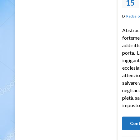
15
Di
Redazio
Abstract
fortemen
addirittu
porta. L
ingigant
ecclesia
attenzio
salvare 
negli acc
pietà, sa
imposto 
Cont