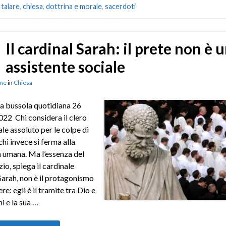
 talare
,
chiesa
,
dottrina e morale
,
sacerdoti
Il cardinal Sarah: il prete non è 
assistente sociale
ne
in
Chiesa
a bussola quotidiana 26
022 Chi considera il clero
e assoluto per le colpe di
chi invece si ferma alla
 umana. Ma l’essenza del
io, spiega il cardinale
arah, non è il protagonismo
ere: egli è il tramite tra Dio e
i e la sua …