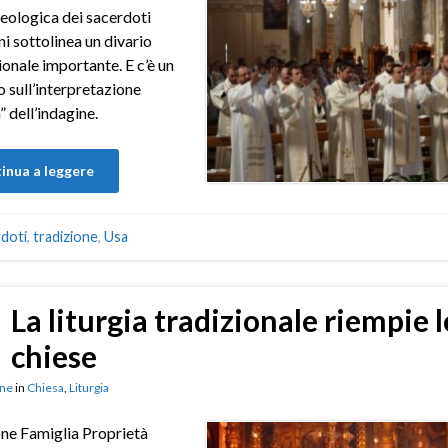
teologica dei sacerdoti
i sottolinea un divario
onale importante. E c’è un
 sull’interpretazione
” dell’indagine.
inua a leggere
doti
,
tradizione
,
Usa
La liturgia tradizionale riempie l
chiese
ne
in
Chiesa
,
Liturgia
ne Famiglia Proprietà