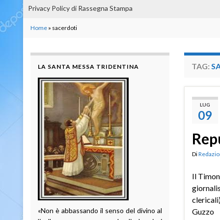
Privacy Policy di Rassegna Stampa
Home
»
sacerdoti
TAG:
S
LA SANTA MESSA TRIDENTINA
LUG
09
Rep
Di
Redazio
Il Timon
giornali
clericali
«Non è abbassando il senso del divino al
Guzzo