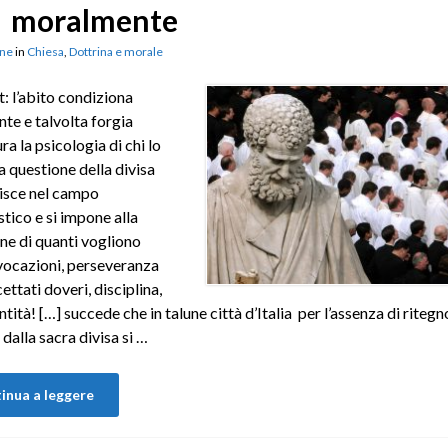
moralmente
ne
in
Chiesa
,
Dottrina e morale
: l’abito condiziona
te e talvolta forgia
ra la psicologia di chi lo
a questione della divisa
isce nel campo
stico e si impone alla
ne di quanti vogliono
vocazioni, perseveranza
ettati doveri, disciplina,
ntità! […] succede che in talune città d’Italia per l’assenza di ritegn
dalla sacra divisa si …
inua a leggere