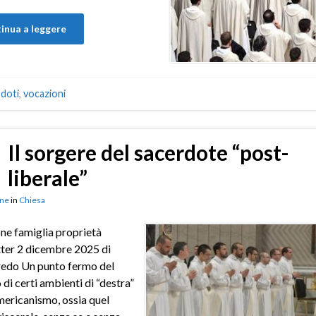
inua a leggere
doti
,
vocazioni
Il sorgere del sacerdote “post-
liberale”
ne
in
Chiesa
ne famiglia proprietà
ter 2 dicembre 2025 di
redo Un punto fermo del
 di certi ambienti di “destra”
americanismo, ossia quel