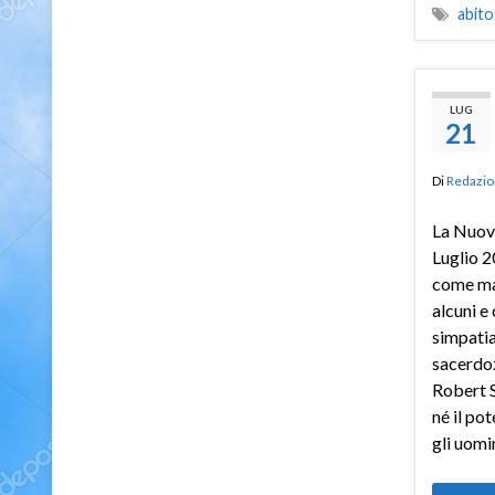
abito
LUG
21
Di
Redazio
La Nuov
Luglio 2
come mal
alcuni e 
simpatia
sacerdoz
Robert S
né il pot
gli uomin