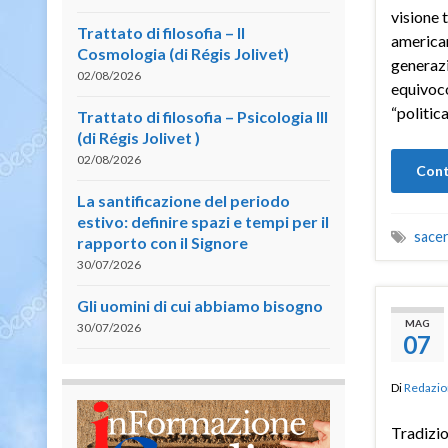
visione 
Trattato di filosofia – II
american
Cosmologia (di Régis Jolivet)
generazi
02/08/2026
equivoco
“politica
Trattato di filosofia – Psicologia III
(di Régis Jolivet )
02/08/2026
Cont
La santificazione del periodo
estivo: definire spazi e tempi per il
sacer
rapporto con il Signore
30/07/2026
Gli uomini di cui abbiamo bisogno
MAG
30/07/2026
07
Di
Redazio
Tradizio