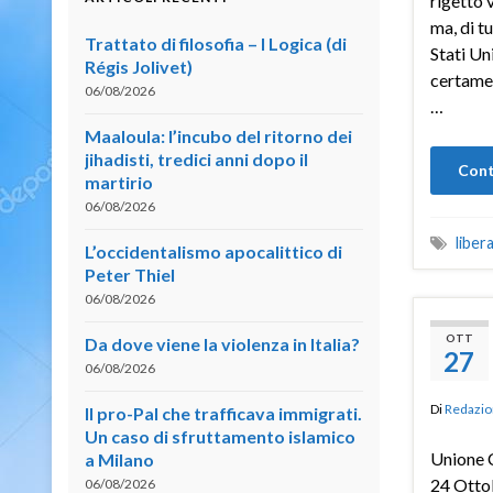
rigetto 
ma, di t
Trattato di filosofia – I Logica (di
Stati Un
Régis Jolivet)
certamen
06/08/2026
…
Maaloula: l’incubo del ritorno dei
jihadisti, tredici anni dopo il
Cont
martirio
06/08/2026
liber
L’occidentalismo apocalittico di
Peter Thiel
06/08/2026
OTT
Da dove viene la violenza in Italia?
27
06/08/2026
Di
Redazio
Il pro-Pal che trafficava immigrati.
Un caso di sfruttamento islamico
Unione C
a Milano
24 Ottob
06/08/2026