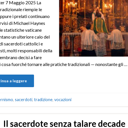
ter 7 Maggio 2025 La
tradizionale riempie le
eppure i prelati continuano
visi di Michael Haynes
e statistiche vaticane
ano un ulteriore calo del
i sacerdoti cattolici e
sti, molti responsabili della
embrano decisi a fare
i cosa fuorché tornare alle pratiche tradizionali — nonostante gli …
inua a leggere
rnismo
,
sacerdoti
,
tradizione
,
vocazioni
Il sacerdote senza talare decade