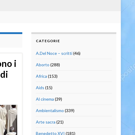
CATEGORIE
A.Del Noce – scritti
(46)
ono i
Aborto
(288)
 di
Africa
(153)
Aids
(15)
Al cinema
(39)
Ambientalismo
(339)
Arte sacra
(21)
Benedetto XVI
(181)