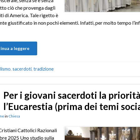
viscerale, senza se e senza
utto ciò che provenga dagli
iti di America. Tale rigetto è
te giustificato in non pochi elementi. Infatti, per molto tempo l’in
inua a leggere
alismo
,
sacerdoti
,
tradizione
Per i giovani sacerdoti la priorità
l’Eucarestia (prima dei temi socia
ne
in
Chiesa
ristiani Cattolici Razionali
re 2025 Uno studio sulla