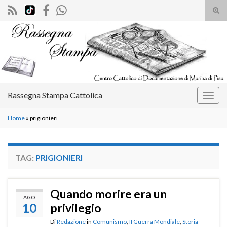
Atti
il
Search for:
mod
di
rice
Rassegna Stampa Cattolica
Attiv
la
Home
»
prigionieri
navig
TAG:
PRIGIONIERI
Quando morire era un
AGO
10
privilegio
Di
Redazione
in
Comunismo
,
II Guerra Mondiale
,
Storia