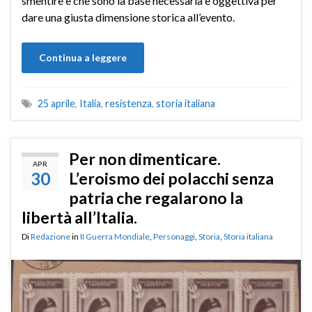
smentire e che sono la base necessaria e oggettiva per
dare una giusta dimensione storica all’evento.
Continua a leggere
25 aprile
,
Italia
,
resistenza
,
storia italiana
Per non dimenticare.
APR
30
L’eroismo dei polacchi senza
patria che regalarono la
libertà all’Italia.
Di
Redazione
in
II Guerra Mondiale
,
Personaggi
,
Storia
,
Storia italiana