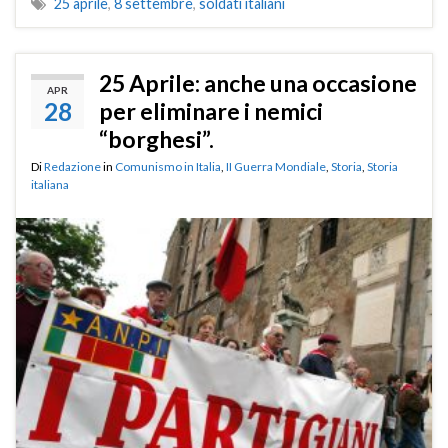
25 aprile
,
8 settembre
,
soldati italiani
25 Aprile: anche una occasione
APR
28
per eliminare i nemici
“borghesi”.
Di
Redazione
in
Comunismo in Italia
,
II Guerra Mondiale
,
Storia
,
Storia
italiana