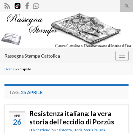
Atti
il
Search for:
mod
di
rice
Rassegna Stampa Cattolica
Attiv
la
Home
»
25 aprile
navig
TAG:
25 APRILE
Resistenza italiana: la vera
APR
26
storia dell’eccidio di Porzûs
Di
Redazione
in
Resistenza
,
Storia
,
Storia italiana