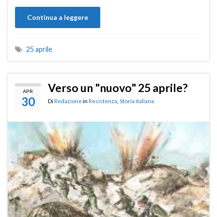
Continua a leggere
25 aprile
Verso un "nuovo" 25 aprile?
APR
30
Di
Redazione
in
Resistenza
,
Storia italiana