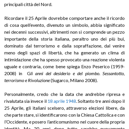
principali città del Nord.
Ricordare il 25 Aprile dovrebbe comportare anche il ricordo
di cosa quell’evento, divenuto un simbolo, abbia significato
nei decenni successivi, altrimenti non si comprende un pezzo
importante della storia italiana, peraltro uno dei più bui,
dominato dal terrorismo e dalla sopraffazione, dal venire
meno degli spazi di libertà, che ha generato un clima di
intimidazione che ha spesso provocato una reazione violenta
uguale e contraria, come bene spiega Enzo Peserico (1959-
2008) in G
li anni del desiderio e del piombo. Sessantotto,
terrorismo e Rivoluzione
(Sugarco, Milano 2008).
Personalmente, credo che la data che andrebbe ripresa e
rivalutata sia invece il
18 aprile 1948
. Soltanto tre anni dopo il
25 Aprile, gli italiani scelsero, attraverso elezioni libere, da
che parte stare, si identificarono con la Chiesa Cattolica e con
l’Occidente, e posero l’anticomunismo nel cuore della propria
identità. Ma 20 anni dopo tutto sarebbe nuovamente