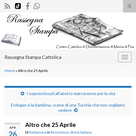
Atti
il
Search for:
mod
di
rice
Rassegna Stampa Cattolica
Attiv
la
Home
»
Altro che 25 Aprile
navig
I sopravvissuti all’aborto marceranno per la vita
Erdogan e la bambina, scene di una Turchia che non vogliamo
vedere
Altro che 25 Aprile
APR
26
Di
Redazione
in
Resistenza
,
Storia italiana