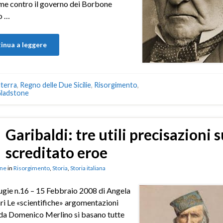
me contro il governo dei Borbone
o …
inua a leggere
lterra
,
Regno delle Due Sicilie
,
Risorgimento
,
Gladstone
Garibaldi: tre utili precisazioni s
screditato eroe
ne
in
Risorgimento
,
Storia
,
Storia italiana
gie n.16 – 15 Febbraio 2008 di Angela
ari Le «scientifiche» argomentazioni
da Domenico Merlino si basano tutte