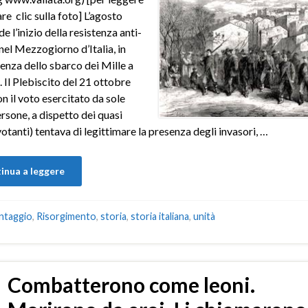
re clic sulla foto] L’agosto
e l’inizio della resistenza anti-
 nel Mezzogiorno d’Italia, in
nza dello sbarco dei Mille a
 Il Plebiscito del 21 ottobre
n il voto esercitato da sole
rsone, a dispetto dei quasi
otanti) tentava di legittimare la presenza degli invasori, …
inua a leggere
ntaggio
,
Risorgimento
,
storia
,
storia italiana
,
unità
Combatterono come leoni.