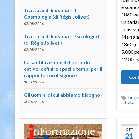
e scarica
Trattato di filosofia – II
1860 ved
Cosmologia (di Régis Jolivet)
unitaria
02/08/2026
consegue
Trattato di filosofia – Psicologia III
Marsala.
(di Régis Jolivet )
1860 (co
02/08/2026
5.000 pe
12.000 v
La santificazione del periodo
estivo: definire spazi e tempi per il
rapporto con il Signore
Cont
30/07/2026
Gli uomini di cui abbiamo bisogno
briga
30/07/2026
d'Italia
OTT
21