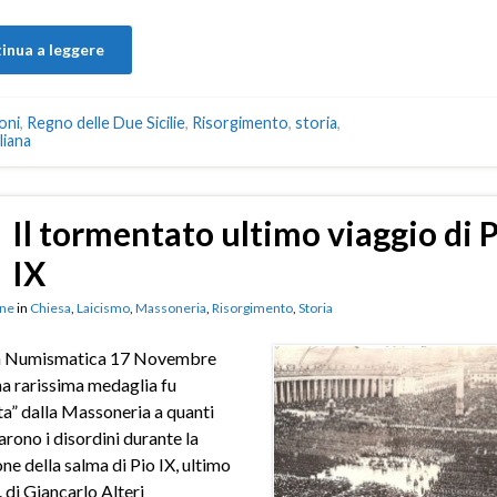
inua a leggere
oni
,
Regno delle Due Sicilie
,
Risorgimento
,
storia
,
liana
Il tormentato ultimo viaggio di 
IX
ne
in
Chiesa
,
Laicismo
,
Massoneria
,
Risorgimento
,
Storia
 Numismatica 17 Novembre
a rarissima medaglia fu
ta” dalla Massoneria a quanti
rono i disordini durante la
one della salma di Pio IX, ultimo
 di Giancarlo Alteri