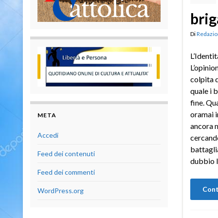
brig
Di
Redazio
L’Identi
L’opinio
colpita 
quale i 
fine. Qu
oramai i
META
ancora 
Accedi
cercando
battagli
Feed dei contenuti
dubbio l
Feed dei commenti
Cont
WordPress.org