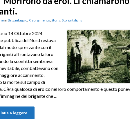
Morirono da eroi. Li chiamarono
anti.
ne
in
Brigantaggio
,
Risorgimento
,
Storia
,
Storia italiana
tario 14 Ottobre 2024
ne pubblica del Nord restava
dal modo sprezzante con il
briganti affrontavano la loro
ando la sconfitta sembrava
nevitabile, combattevano con
maggiore accanimento,
 la morte sul campo di
a. C’era qualcosa di eroico nel loro comportamento e questo ponev
’immagine del brigante che …
inua a leggere