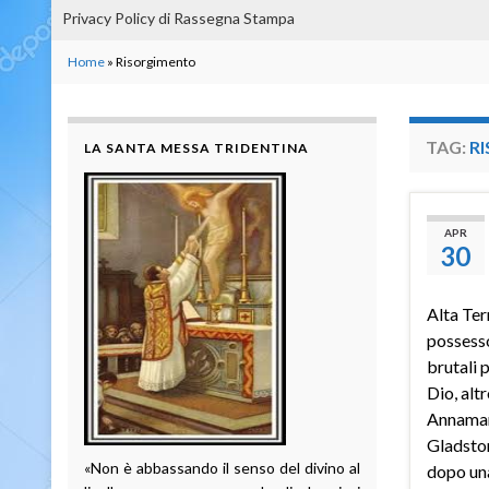
Privacy Policy di Rassegna Stampa
Home
»
Risorgimento
TAG:
R
LA SANTA MESSA TRIDENTINA
APR
30
Alta Ter
possesso
brutali 
Dio, altr
Annamar
Gladsto
«Non è abbassando il senso del divino al
dopo una