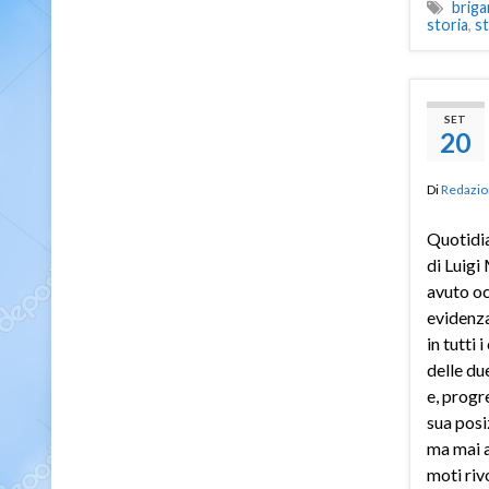
briga
storia
,
st
SET
20
Di
Redazio
Quotidi
di Luig
avuto oc
evidenza
in tutti 
delle du
e, progr
sua posi
ma mai a
moti riv