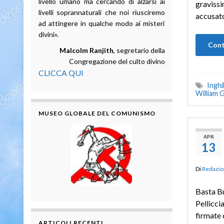
livello umano ma cercando di alzarsi ai
gravissi
livelli soprannaturali che noi riusciremo
accusat
ad attingere in qualche modo ai misteri
divini».
Cont
Malcolm Ranjith
, segretario della
Congregazione del culto divino
CLICCA QUI
Inghi
William 
MUSEO GLOBALE DEL COMUNISMO
APR
13
Di
Redazio
Basta Bu
Pellicci
firmate 
ARTICOLI RECENTI