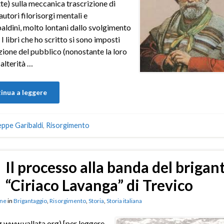
tte) sulla meccanica trascrizione di
autori filorisorgi mentali e
baldini, molto lontani dallo svolgimento
. I libri che ho scritto si sono imposti
nzione del pubblico (nonostante la loro
 alterità …
inua a leggere
ppe Garibaldi
,
Risorgimento
Il processo alla banda del brigan
“Ciriaco Lavanga” di Trevico
ne
in
Brigantaggio
,
Risorgimento
,
Storia
,
Storia italiana
g www.vallata.org) [per leggere