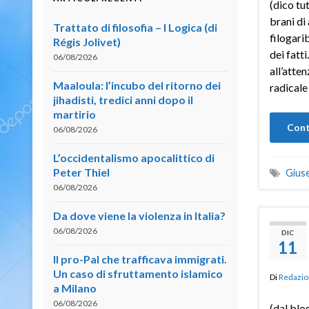
(dico tu
brani di 
Trattato di filosofia – I Logica (di
filogari
Régis Jolivet)
dei fatti
06/08/2026
all’atte
Maaloula: l’incubo del ritorno dei
radicale
jihadisti, tredici anni dopo il
martirio
Cont
06/08/2026
L’occidentalismo apocalittico di
Peter Thiel
Giuse
06/08/2026
Da dove viene la violenza in Italia?
06/08/2026
DIC
11
Il pro-Pal che trafficava immigrati.
Un caso di sfruttamento islamico
Di
Redazio
a Milano
06/08/2026
(dal blo