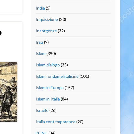
India
(5)
Inquisizione
(20)
o
Insorgenze
(32)
Iraq
(9)
Islam
(390)
Islam dialogo
(35)
Islam fondamentalismo
(101)
Islam in Europa
(157)
Islam in Italia
(84)
Israele
(26)
Italia contemporanea
(20)
L'ONU
(34)