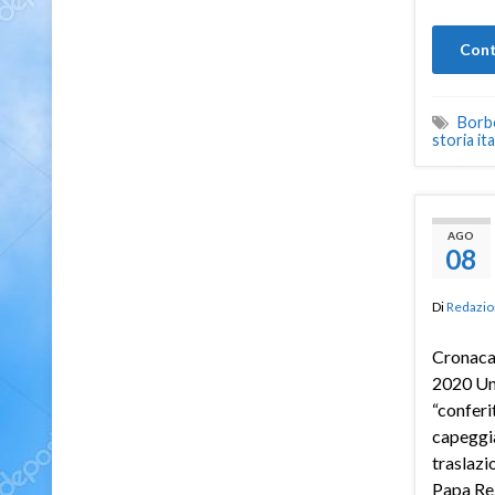
Cont
Borb
storia ita
AGO
08
Di
Redazio
Cronaca
2020 Un
“conferi
capeggia
traslazi
Papa Re.