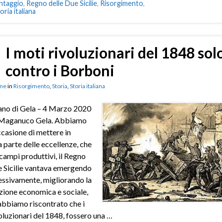
ntaggio
,
Regno delle Due Sicilie
,
Risorgimento
,
oria italiana
I moti rivoluzionari del 1848 sol
contro i Borboni
ne
in
Risorgimento
,
Storia
,
Storia italiana
ano di Gela – 4 Marzo 2020
i Maganuco Gela. Abbiamo
casione di mettere in
 parte delle eccellenze, che
i campi produttivi, il Regno
e Sicilie vantava emergendo
essivamente, migliorando la
zione economica e sociale,
bbiamo riscontrato che i
oluzionari del 1848, fossero una …