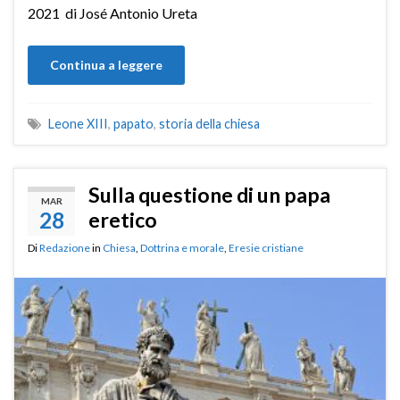
2021 di José Antonio Ureta
Continua a leggere
Leone XIII
,
papato
,
storia della chiesa
Sulla questione di un papa
MAR
28
eretico
Di
Redazione
in
Chiesa
,
Dottrina e morale
,
Eresie cristiane