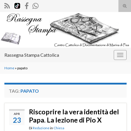
Atti
il
Search for:
mod
di
rice
Rassegna Stampa Cattolica
Attiv
la
Home
»
papato
navig
TAG:
PAPATO
Riscoprire la vera identità del
APR
23
Papa. La lezione di Pio X
Di
Redazione
in
Chiesa