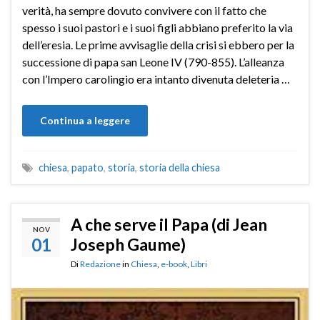
verità, ha sempre dovuto convivere con il fatto che
spesso i suoi pastori e i suoi figli abbiano preferito la via
dell’eresia. Le prime avvisaglie della crisi si ebbero per la
successione di papa san Leone IV (790-855). L’alleanza
con l’Impero carolingio era intanto divenuta deleteria …
Continua a leggere
chiesa
,
papato
,
storia
,
storia della chiesa
A che serve il Papa (di Jean
NOV
01
Joseph Gaume)
Di
Redazione
in
Chiesa
,
e-book
,
Libri