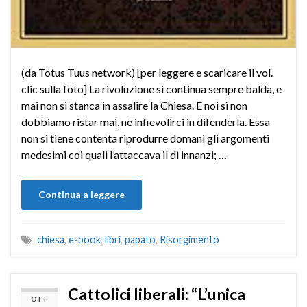
(da Totus Tuus network) [per leggere e scaricare il vol.
clic sulla foto] La rivoluzione si continua sempre balda, e
mai non si stanca in assalire la Chiesa. E noi sì non
dobbiamo ristar mai, né infievolirci in difenderla. Essa
non si tiene contenta riprodurre domani gli argomenti
medesimi coi quali l’attaccava il dì innanzi; …
Continua a leggere
chiesa
,
e-book
,
libri
,
papato
,
Risorgimento
Cattolici liberali: “L’unica
OTT