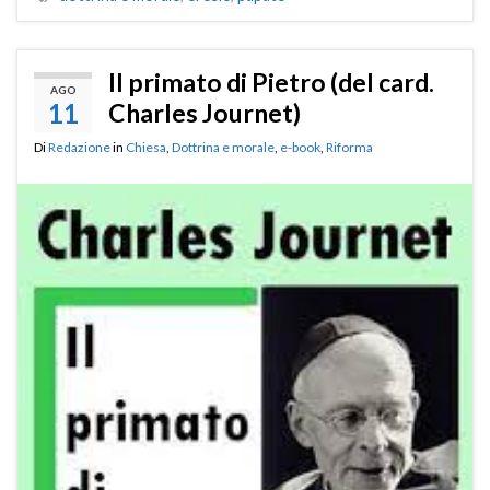
Il primato di Pietro (del card.
AGO
11
Charles Journet)
Di
Redazione
in
Chiesa
,
Dottrina e morale
,
e-book
,
Riforma