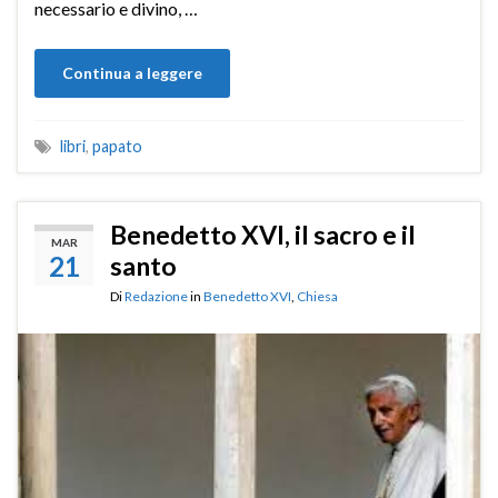
necessario e divino, …
Continua a leggere
libri
,
papato
Benedetto XVI, il sacro e il
MAR
21
santo
Di
Redazione
in
Benedetto XVI
,
Chiesa