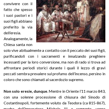
convivere con il
fatto che spesso
i suoi pastori e i
suoi figli abbiano
preferito la via
dell’eresia.
Analogamente, la
Chiesa santa non
solo vive abitualmente a contatto con il peccato dei suoi figli,
purificandoli con i sacramenti e innalzando preghiere
incessanti per la loro conversione, ma non di rado si trova ad
affrontare periodi storici durante i quali il lezzo di gravi
peccati sembra prevalere sul profumo dell’incenso, persino in
coloro che sono chiamati al sacerdozio supremo.
Non solo eresie, dunque
. Mentre in Oriente l’11 marzo 843,
con una solenne processione di chiusura del Sinodo di
Costantinopoli, fortemente voluto da Teodora (ca 815-867),
madre dell’imperatore Michele III e reggente, venne