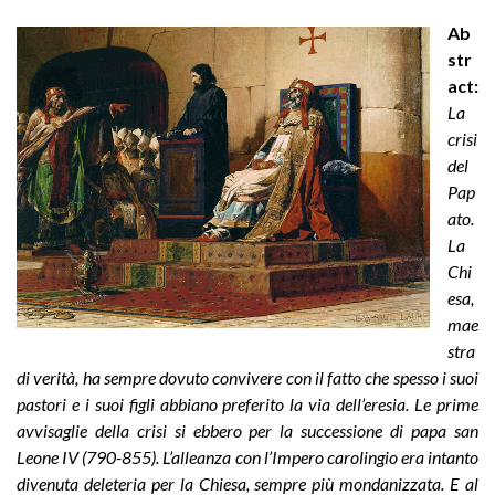
Ab
str
act:
La
crisi
del
Pap
ato.
La
Chi
esa,
mae
stra
di verità, ha sempre dovuto convivere con il fatto che spesso i suoi
pastori e i suoi figli abbiano preferito la via dell’eresia. Le prime
avvisaglie della crisi si ebbero per la successione di papa san
Leone IV (790-855). L’alleanza con l’Impero carolingio era intanto
divenuta deleteria per la Chiesa, sempre più mondanizzata. E al