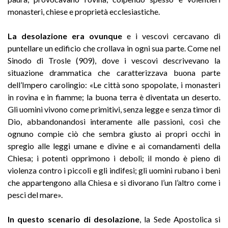
monasteri, chiese e proprietà ecclesiastiche
.
La desolazione era ovunque
e i vescovi cercavano di
puntellare un edificio che crollava in ogni sua parte. Come nel
Sinodo di Trosle (909), dove i vescovi descrivevano la
situazione drammatica che caratterizzava buona parte
dell’Impero carolingio: «Le città sono spopolate, i monasteri
in rovina e in fiamme; la buona terra è diventata un deserto.
Gli uomini vivono come primitivi, senza legge e senza timor di
Dio, abbandonandosi interamente alle passioni, così che
ognuno compie ciò che sembra giusto ai propri occhi in
spregio alle leggi umane e divine e ai comandamenti della
Chiesa; i potenti opprimono i deboli; il mondo è pieno di
violenza contro i piccoli e gli indifesi; gli uomini rubano i beni
che appartengono alla Chiesa e si divorano l’un l’altro come i
pesci del mare»
.
In questo scenario di desolazione
, la Sede Apostolica si