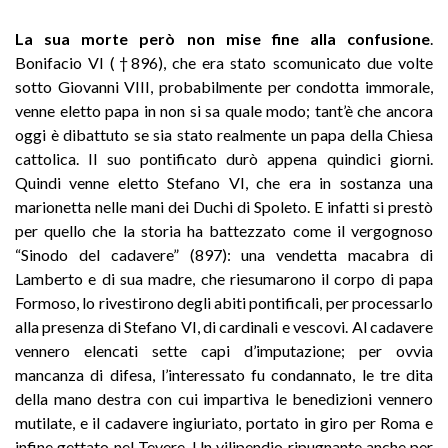
La sua morte però non mise fine alla confusione
.
Bonifacio VI (†896), che era stato scomunicato due volte
sotto Giovanni VIII, probabilmente per condotta immorale,
venne eletto papa in non si sa quale modo; tant’è che ancora
oggi è dibattuto se sia stato realmente un papa della Chiesa
cattolica. Il suo pontificato durò appena quindici giorni.
Quindi venne eletto Stefano VI, che era in sostanza una
marionetta nelle mani dei Duchi di Spoleto. E infatti si prestò
per quello che la storia ha battezzato come il vergognoso
“Sinodo del cadavere” (897): una vendetta macabra di
Lamberto e di sua madre, che riesumarono il corpo di papa
Formoso, lo rivestirono degli abiti pontificali, per processarlo
alla presenza di Stefano VI, di cardinali e vescovi. Al cadavere
vennero elencati sette capi d’imputazione; per ovvia
mancanza di difesa, l’interessato fu condannato, le tre dita
della mano destra con cui impartiva le benedizioni vennero
mutilate, e il cadavere ingiuriato, portato in giro per Roma e
infine gettato nel Tevere. Un vilipendio ripugnante anche per