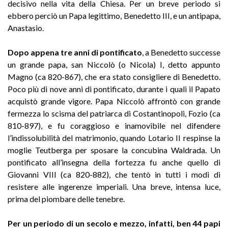
decisivo nella vita della Chiesa. Per un breve periodo si
ebbero perciò un Papa legittimo, Benedetto III, e un antipapa,
Anastasio
.
Dopo appena tre anni di pontificato
, a Benedetto successe
un grande papa, san Niccolò (o Nicola) I, detto appunto
Magno (ca 820-867), che era stato consigliere di Benedetto.
Poco più di nove anni di pontificato, durante i quali il Papato
acquistò grande vigore. Papa Niccolò affrontò con grande
fermezza lo scisma del patriarca di Costantinopoli, Fozio (ca
810-897), e fu coraggioso e inamovibile nel difendere
l’indissolubilità del matrimonio, quando Lotario II respinse la
moglie Teutberga per sposare la concubina Waldrada. Un
pontificato all’insegna della fortezza fu anche quello di
Giovanni VIII (ca 820-882), che tentò in tutti i modi di
resistere alle ingerenze imperiali. Una breve, intensa luce,
prima del piombare delle tenebre.
Per un periodo di un secolo e mezzo, infatti, ben 44 papi