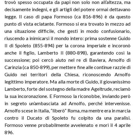
trovò spesso occupata da papi non solo non all’altezza, ma
decisamente indegni, e gli artigli del potere ormai dettavano
legge. Il caso di papa Formoso (ca 816-896) è da questo
punto di vista eclatante. Formoso si era trovato in mezzo ad
una situazione difficile, che gestì in modo confusionario,
riuscendo a inimicarsi il mondo intero: prima sostenne Guido
II di Spoleto (855-894) per la corona imperiale e incoronò
anche il figlio, Lamberto II (880-898), garantendo così la
successione; poi cercò aiuto nel re di Baviera, Arnolfo di
Carinzia (ca 850-899), per mettere fine alle continue razzie di
Guido nei territori della Chiesa, riconoscendo Arnolfo
legittimo imperatore. Ma alla morte di Guido, il giovanissimo
Lamberto, forte del sostegno della madre Ageltrude, reclamò
la sua incoronazione. E Formoso la riconobbe, inviando però
in segreto un’ambasciata ad Arnolfo, perché intervenisse.
Arnolfo scese in Italia, “liberò” Roma, ma mentre era in marcia
contro il Ducato di Spoleto fu colpito da una paralisi.
Formoso
venne probabilmente avvelenato e morì il 4 aprile
896.