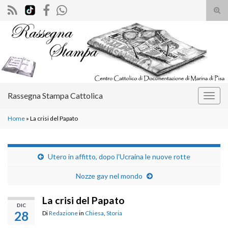
Atti
il
Search for:
mod
di
rice
Rassegna Stampa Cattolica
Attiv
la
Home
»
La crisi del Papato
navig
Utero in affitto, dopo l’Ucraina le nuove rotte
Nozze gay nel mondo
La crisi del Papato
DIC
28
Di
Redazione
in
Chiesa
,
Storia