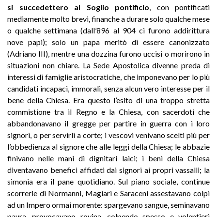
si succedettero al Soglio pontificio
, con pontificati
mediamente molto brevi, finanche a durare solo qualche mese
o qualche settimana (dall’896 al 904 ci furono addirittura
nove papi); solo un papa meritò di essere canonizzato
(Adriano III), mentre una dozzina furono uccisi o morirono in
situazioni non chiare. La Sede Apostolica divenne preda di
interessi di famiglie aristocratiche, che imponevano per lo più
candidati incapaci, immorali, senza alcun vero interesse per il
bene della Chiesa. Era questo l’esito di una troppo stretta
commistione tra il Regno e la Chiesa, con sacerdoti che
abbandonavano il gregge per partire in guerra con i loro
signori, o per servirli a corte; i vescovi venivano scelti più per
l’obbedienza al signore che alle leggi della Chiesa; le abbazie
finivano nelle mani di dignitari laici; i beni della Chiesa
diventavano benefici affidati dai signori ai propri vassalli; la
simonia era il pane quotidiano. Sul piano sociale, continue
scorrerie di Normanni, Magiari e Saraceni assestavano colpi
ad un Impero ormai morente: spargevano sangue, seminavano
paura, provocavano rovina, colpendo spesso e volentieri