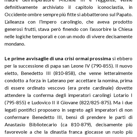
definitivamente archiviato il capitolo iconoclastia, in
Occidente ombre sempre più fitte si abbatterono sul Papato.
L’alleanza con l’Impero carolingio, che aveva prodotto
generosi frutti, stava però finendo con l’assorbire la Chiesa
nelle logiche temporali e con un modo di vivere decisamente
mondano
.
Le prime avvisaglie di una crisi ormai prossima
si ebbero
per la successione di papa san Leone IV (790-855). Il nuovo
eletto, Benedetto III (810-858), che venne letteralmente
condotto a forza in Laterano per accettare la nomina, prima
di essere ordinato vescovo (era prete cardinale) dovette
attendere la conferma degli imperatori carolingi Lotario I
(795-855) e Ludovico II il Giovane (822/825-875). Ma i due
legati pontifici proposero in segreto agli imperatori di non
confermare Benedetto III, bensì di prendere le parti di
Anastasio Bibliotecario (ca 810-879), decisamente più
favorevole a che la dinastia franca giocasse un ruolo più