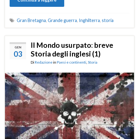
Gran Bretagna
,
Grande guerra
,
Inghilterra
,
storia
Il Mondo usurpato: breve
GEN
03
Storia degli inglesi (1)
Di
Redazione
in
Paesi e continenti
,
Storia