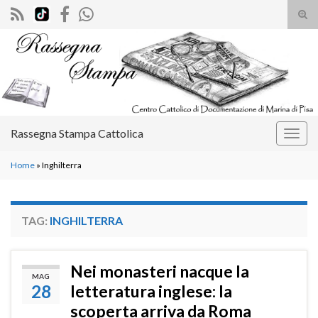
Atti
il
Search for:
mod
di
rice
Rassegna Stampa Cattolica
Attiv
la
Home
»
Inghilterra
navig
TAG:
INGHILTERRA
Nei monasteri nacque la
MAG
28
letteratura inglese: la
scoperta arriva da Roma