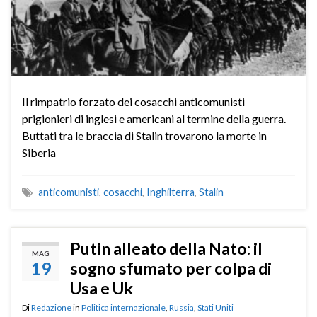
Il rimpatrio forzato dei cosacchi anticomunisti
prigionieri di inglesi e americani al termine della guerra.
Buttati tra le braccia di Stalin trovarono la morte in
Siberia
anticomunisti
,
cosacchi
,
Inghilterra
,
Stalin
Putin alleato della Nato: il
MAG
19
sogno sfumato per colpa di
Usa e Uk
Di
Redazione
in
Politica internazionale
,
Russia
,
Stati Uniti