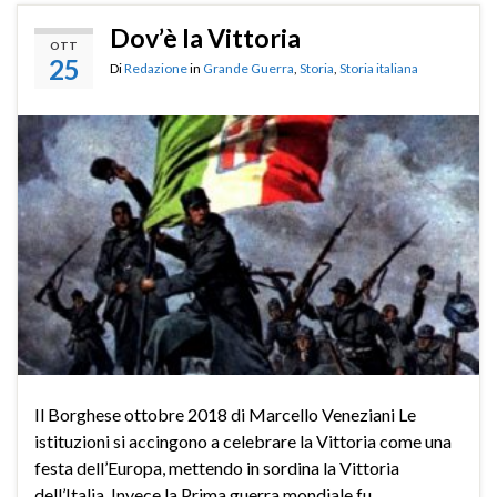
Dov’è la Vittoria
OTT
25
Di
Redazione
in
Grande Guerra
,
Storia
,
Storia italiana
Il Borghese ottobre 2018 di Marcello Veneziani Le
istituzioni si accingono a celebrare la Vittoria come una
festa dell’Europa, mettendo in sordina la Vittoria
dell’Italia. Invece la Prima guerra mondiale fu