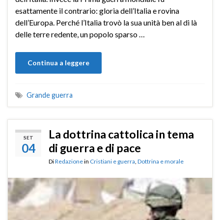
esattamente il contrario: gloria dell’Italia e rovina
dell’Europa. Perché l’Italia trovò la sua unità ben al di là
delle terre redente, un popolo sparso …
Continua a leggere
Grande guerra
La dottrina cattolica in tema
SET
04
di guerra e di pace
Di
Redazione
in
Cristiani e guerra
,
Dottrina e morale