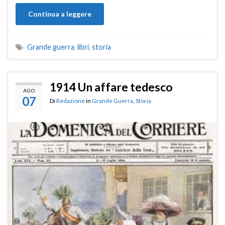
Continua a leggere
Grande guerra
,
libri
,
storia
1914 Un affare tedesco
AGO
07
Di
Redazione
in
Grande Guerra
,
Storia