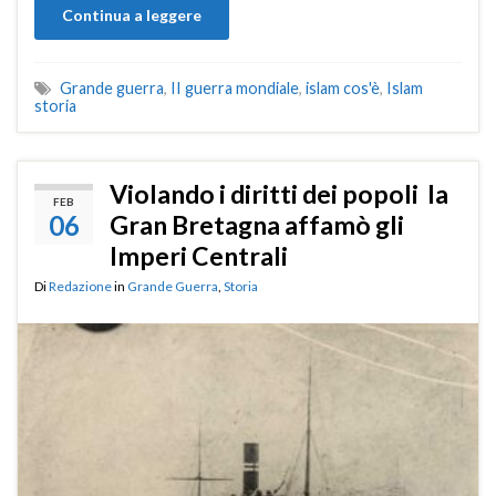
Continua a leggere
Grande guerra
,
II guerra mondiale
,
islam cos'è
,
Islam
storia
Violando i diritti dei popoli la
FEB
06
Gran Bretagna affamò gli
Imperi Centrali
Di
Redazione
in
Grande Guerra
,
Storia