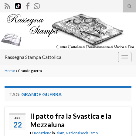
Atti
il
Search for:
mod
di
rice
Rassegna Stampa Cattolica
Attiv
la
Home
»
Grande guerra
navig
TAG:
GRANDE GUERRA
Il patto fra la Svastica e la
APR
22
Mezzaluna
Di
Redazione
in
Islam
,
Nazionalsocialismo