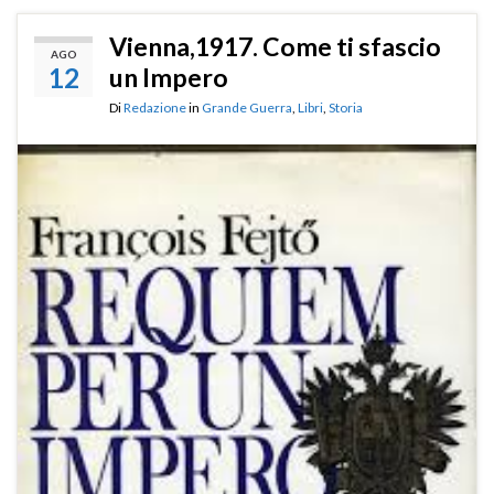
Vienna,1917. Come ti sfascio
AGO
12
un Impero
Di
Redazione
in
Grande Guerra
,
Libri
,
Storia