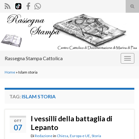
Atti
il
Search for:
mod
di
rice
Rassegna Stampa Cattolica
Attiv
la
Home
»
Islam storia
navig
TAG:
ISLAM STORIA
I vessilli della battaglia di
OTT
07
Lepanto
Di
Redazione
in
Chiesa
,
Europa e UE
,
Storia