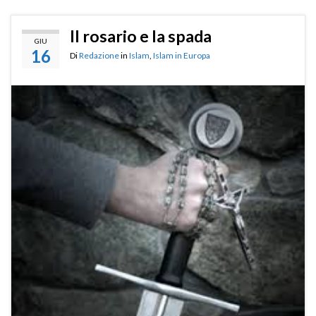
Il rosario e la spada
GIU
16
Di
Redazione
in
Islam
,
Islam in Europa