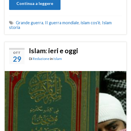
Continua a leggere
Grande guerra
,
II guerra mondiale
,
islam cos'è
,
Islam
storia
Islam: ieri e oggi
OTT
29
Di
Redazione
in
Islam