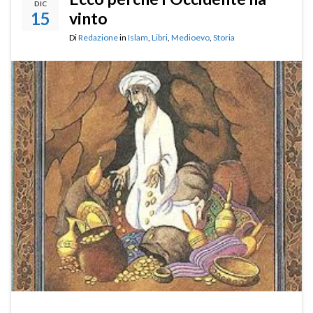
DIC
15
vinto
Di
Redazione
in
Islam
,
Libri
,
Medioevo
,
Storia