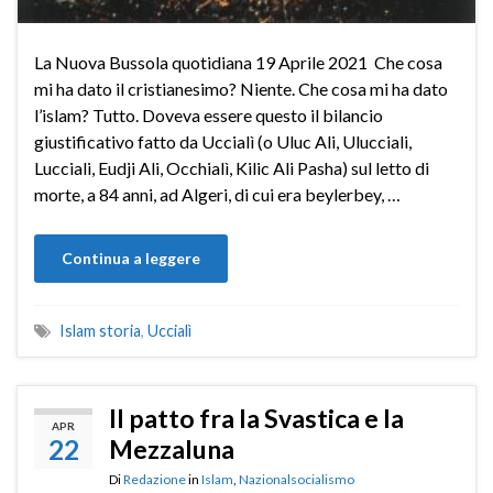
La Nuova Bussola quotidiana 19 Aprile 2021 Che cosa
mi ha dato il cristianesimo? Niente. Che cosa mi ha dato
l’islam? Tutto. Doveva essere questo il bilancio
giustificativo fatto da Uccialì (o Uluc Ali, Ulucciali,
Lucciali, Eudji Ali, Occhialì, Kilic Ali Pasha) sul letto di
morte, a 84 anni, ad Algeri, di cui era beylerbey, …
Continua a leggere
Islam storia
,
Uccialì
Il patto fra la Svastica e la
APR
22
Mezzaluna
Di
Redazione
in
Islam
,
Nazionalsocialismo