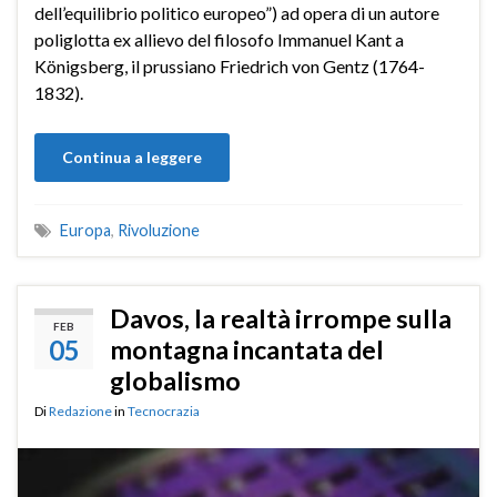
dell’equilibrio politico europeo”) ad opera di un autore
poliglotta ex allievo del filosofo Immanuel Kant a
Königsberg, il prussiano Friedrich von Gentz (1764-
1832).
Continua a leggere
Europa
,
Rivoluzione
Davos, la realtà irrompe sulla
FEB
05
montagna incantata del
globalismo
Di
Redazione
in
Tecnocrazia