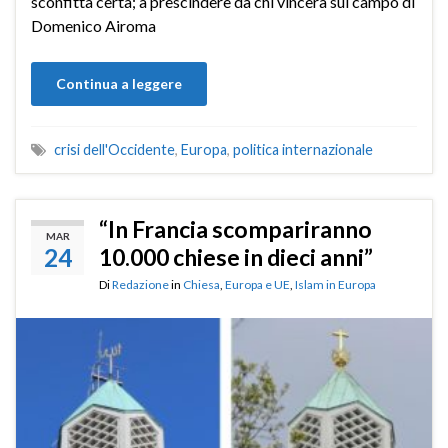
sconfitta certa; a prescindere da chi vincerà sul campo di
Domenico Airoma
Continua a leggere
crisi dell'Occidente
,
Europa
,
politica internazionale
“In Francia scompariranno
MAR
24
10.000 chiese in dieci anni”
Di
Redazione
in
Chiesa
,
Europa e UE
,
Islam in Europa