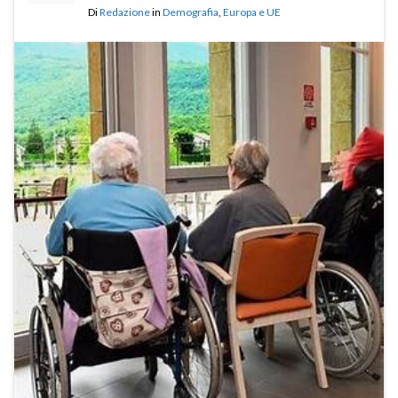
Di
Redazione
in
Demografia
,
Europa e UE