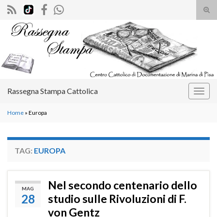
Atti
il
Search for:
mod
di
rice
Rassegna Stampa Cattolica
Attiv
la
Home
»
Europa
navig
TAG:
EUROPA
Nel secondo centenario dello
MAG
28
studio sulle Rivoluzioni di F.
von Gentz