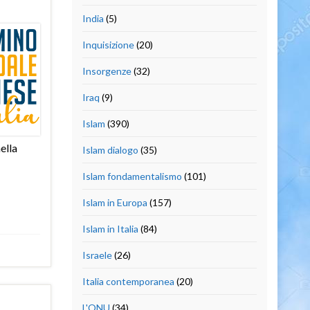
India
(5)
Inquisizione
(20)
Insorgenze
(32)
Iraq
(9)
Islam
(390)
ella
Islam dialogo
(35)
Islam fondamentalismo
(101)
Islam in Europa
(157)
Islam in Italia
(84)
Israele
(26)
Italia contemporanea
(20)
L'ONU
(34)