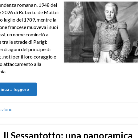
ondenza romana n. 1948 del
e 2026 di Roberto de Mattei
o luglio del 1789, mentre la
one francese muoveva i suoi
ssi, un nome cominciò a
 tra le strade di Parigi:
ei dragoni del principe di
 noti per il loro coraggio e
oro attaccamento alla
ia. …
inua a leggere
uzione
Il Sessantotto: una panoramica