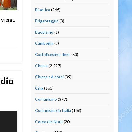
Bioetica
(266)
 vi era …
Brigantaggio
(3)
Buddismo
(1)
Cambogia
(7)
Cattolicesimo dem.
(53)
Chiesa
(2.297)
Chiesa ed ebrei
(39)
udio
Cina
(165)
Comunismo
(377)
Comunismo in Italia
(166)
Corea del Nord
(20)