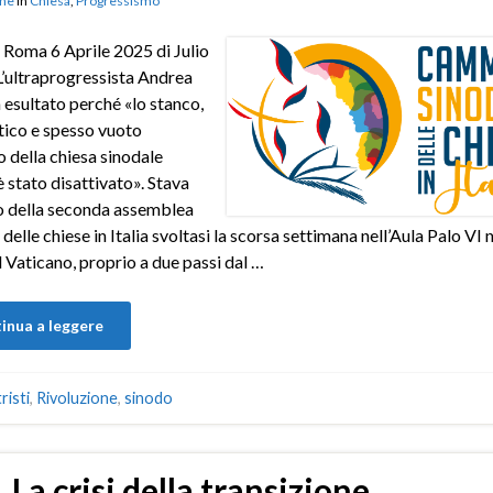
ne
in
Chiesa
,
Progressismo
 Roma 6 Aprile 2025 di Julio
’ultraprogressista Andrea
a esultato perché «lo stanco,
ico e spesso vuoto
 della chiesa sinodale
è stato disattivato». Stava
o della seconda assemblea
delle chiese in Italia svoltasi la scorsa settimana nell’Aula Palo VI n
l Vaticano, proprio a due passi dal …
inua a leggere
risti
,
Rivoluzione
,
sinodo
La crisi della transizione