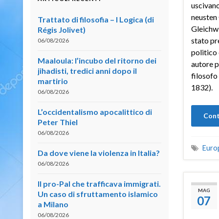
uscivano
neusten 
Trattato di filosofia – I Logica (di
Gleichwi
Régis Jolivet)
stato pr
06/08/2026
politico
Maaloula: l’incubo del ritorno dei
autore p
jihadisti, tredici anni dopo il
filosofo
martirio
1832).
06/08/2026
L’occidentalismo apocalittico di
Cont
Peter Thiel
06/08/2026
Euro
Da dove viene la violenza in Italia?
06/08/2026
Il pro-Pal che trafficava immigrati.
MAG
Un caso di sfruttamento islamico
07
a Milano
06/08/2026