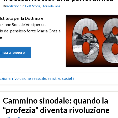
Di
Redazione
in
Il 68
,
Storia
,
Storia italiana
– Istituto per la Dottrina e
azione Sociale Voci per un
io del pensiero forte Maria Grazia
e
inua a leggere
uzione
,
rivoluzione sessuale
,
sinistre
,
società
Cammino sinodale: quando la
“profezia” diventa rivoluzione