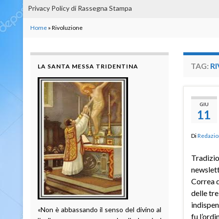
Privacy Policy di Rassegna Stampa
Home
»
Rivoluzione
TAG:
R
LA SANTA MESSA TRIDENTINA
GIU
11
Di
Redazio
Tradizio
newslett
Correa d
delle tre
indispen
«Non è abbassando il senso del divino al
fu l’ord