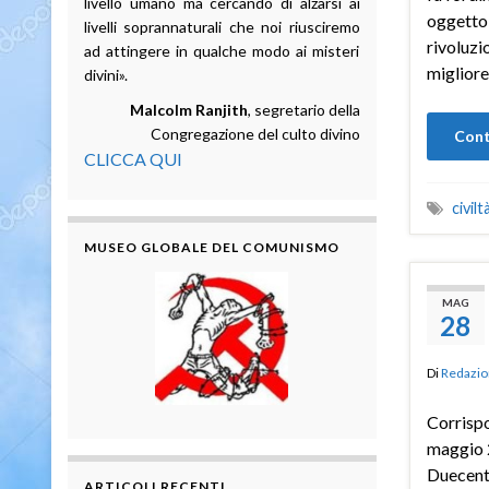
livello umano ma cercando di alzarsi ai
oggetto 
livelli soprannaturali che noi riusciremo
rivoluzi
ad attingere in qualche modo ai misteri
migliore
divini».
Malcolm Ranjith
, segretario della
Congregazione del culto divino
Cont
CLICCA QUI
civilt
MUSEO GLOBALE DEL COMUNISMO
MAG
28
Di
Redazio
Corrisp
maggio 
Duecento
ARTICOLI RECENTI