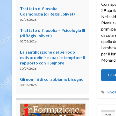
Corrisp
Trattato di filosofia – II
29 april
Cosmologia (di Régis Jolivet)
Nel cald
02/08/2026
Rivoluzi
primi pa
Trattato di filosofia – Psicologia III
circolare
(di Régis Jolivet )
quello d
02/08/2026
Lambesc,
La santificazione del periodo
per il l
estivo: definire spazi e tempi per il
Monarch
rapporto con il Signore
30/07/2026
Cont
Gli uomini di cui abbiamo bisogno
30/07/2026
Rivol
MAR