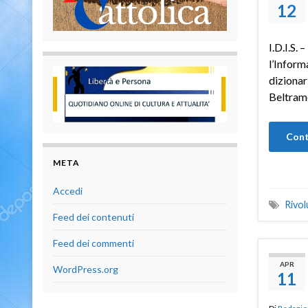
12
I.D.I.S. 
l’Inform
dizionar
Beltram
Cont
META
Accedi
Rivol
Feed dei contenuti
Feed dei commenti
APR
WordPress.org
11