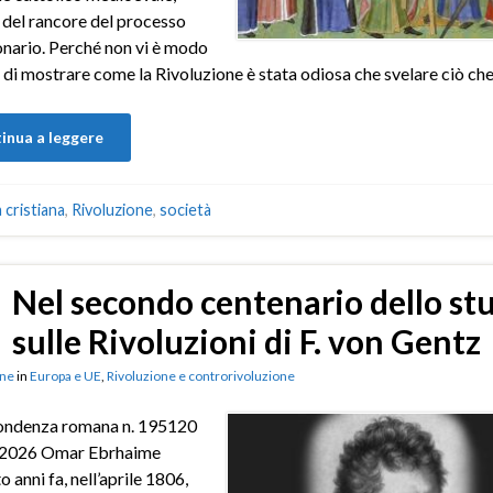
del rancore del processo
onario. Perché non vi è modo
 di mostrare come la Rivoluzione è stata odiosa che svelare ciò che
inua a leggere
à cristiana
,
Rivoluzione
,
società
Nel secondo centenario dello st
sulle Rivoluzioni di F. von Gentz
ne
in
Europa e UE
,
Rivoluzione e controrivoluzione
ondenza romana n. 195120
2026 Omar Ebrhaime
 anni fa, nell’aprile 1806,