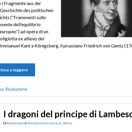
 i Fragmente aus der
Geschichte des politischen
chts (“Frammenti sullo
esente dell’equilibrio
 europeo”) ad opera di un
oliglotta ex allievo del
 Immanuel Kant a Königsberg, il prussiano Friedrich von Gentz (17
inua a leggere
pa
,
Rivoluzione
I dragoni del principe di Lambes
Di
Redazione
in
Rivoluzione francese
,
Storia