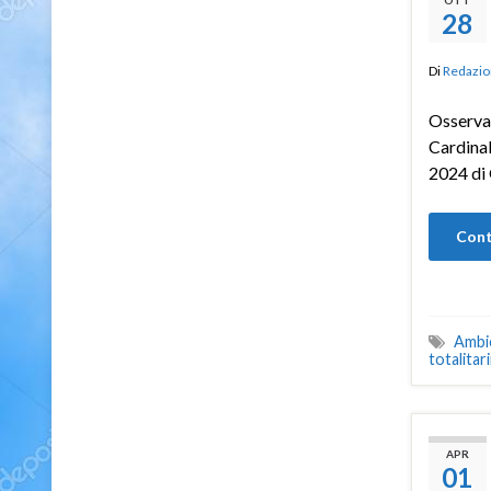
OTT
28
Di
Redazio
Osservat
Cardina
2024 di 
Cont
Ambi
totalitar
APR
01