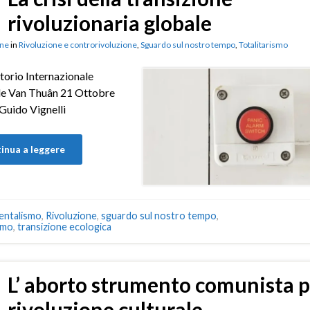
rivoluzionaria globale
ne
in
Rivoluzione e controrivoluzione
,
Sguardo sul nostro tempo
,
Totalitarismo
orio Internazionale
le Van Thuân 21 Ottobre
Guido Vignelli
inua a leggere
entalismo
,
Rivoluzione
,
sguardo sul nostro tempo
,
imo
,
transizione ecologica
L’ aborto strumento comunista p
rivoluzione culturale