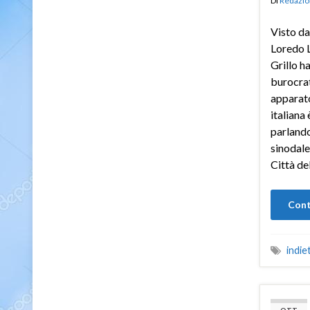
Di
Redazio
Visto da
Loredo L
Grillo h
burocrat
apparato
italiana 
parland
sinodale 
Città de
Cont
indiet