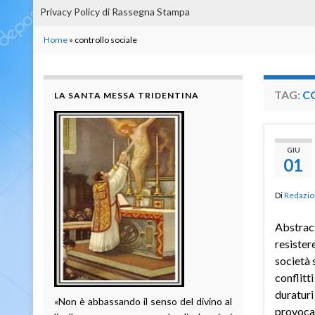
Privacy Policy di Rassegna Stampa
Home
»
controllo sociale
TAG:
C
LA SANTA MESSA TRIDENTINA
GIU
01
Di
Redazio
Abstrac
resister
società 
conflitt
duraturi
«Non è abbassando il senso del divino al
provocat