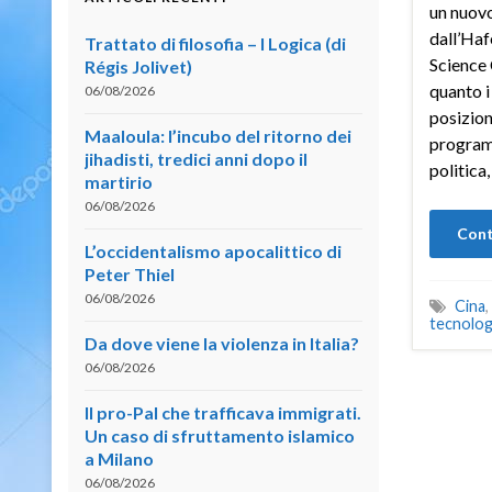
un nuovo
dall’Ha
Trattato di filosofia – I Logica (di
Science 
Régis Jolivet)
quanto i 
06/08/2026
posizion
Maaloula: l’incubo del ritorno dei
program
jihadisti, tredici anni dopo il
politica
martirio
06/08/2026
Cont
L’occidentalismo apocalittico di
Peter Thiel
06/08/2026
Cina
,
tecnologi
Da dove viene la violenza in Italia?
06/08/2026
Il pro-Pal che trafficava immigrati.
Un caso di sfruttamento islamico
a Milano
06/08/2026