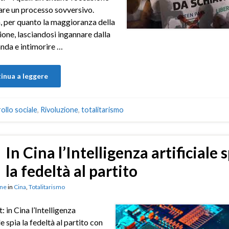
are un processo sovversivo.
, per quanto la maggioranza della
one, lasciandosi ingannare dalla
nda e intimorire …
inua a leggere
ollo sociale
,
Rivoluzione
,
totalitarismo
In Cina l’Intelligenza artificiale 
la fedeltà al partito
ne
in
Cina
,
Totalitarismo
: in Cina l’Intelligenza
le spia la fedeltà al partito con