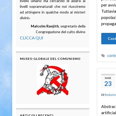
livello umano ma cercando di alzarsi ai
per avvi
livelli soprannaturali che noi riusciremo
Tuttavia
ad attingere in qualche modo ai misteri
popolazi
divini».
propaga
Malcolm Ranjith
, segretario della
Congregazione del culto divino
CLICCA QUI
Cont
contr
MUSEO GLOBALE DEL COMUNISMO
MAR
23
Di
Redazio
Abstract
artificia
ARTICOLI RECENTI