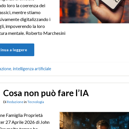
do loro la coerenza dei
lassici, mentre stiamo
ivamente digitalizzando i
igli, impoverendo la loro
tura mentale. Roberto Marchesini
inua a leggere
azione
,
intelligenza artificiale
Cosa non può fare l’IA
Di
Redazione
in
Tecnologia
ne Famiglia Proprietà
er 27 Aprile 2026 di John
Per molto tempo ho