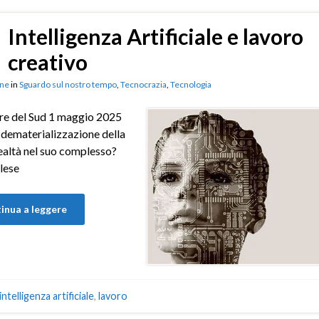
Intelligenza Artificiale e lavoro
creativo
ne
in
Sguardo sul nostro tempo
,
Tecnocrazia
,
Tecnologia
ere del Sud 1 maggio 2025
 dematerializzazione della
ealtà nel suo complesso?
glese
inua a leggere
intelligenza artificiale
,
lavoro