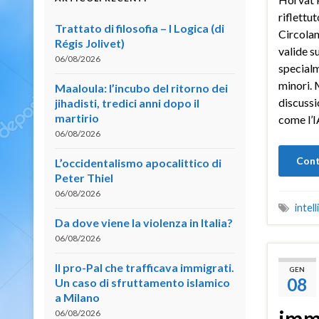
riflettu
Trattato di filosofia – I Logica (di
Circolan
Régis Jolivet)
valide s
06/08/2026
specialm
minori. 
Maaloula: l’incubo del ritorno dei
discussi
jihadisti, tredici anni dopo il
martirio
come l’I
06/08/2026
Cont
L’occidentalismo apocalittico di
Peter Thiel
06/08/2026
intell
Da dove viene la violenza in Italia?
06/08/2026
Il pro-Pal che trafficava immigrati.
GEN
08
Un caso di sfruttamento islamico
a Milano
imm
06/08/2026