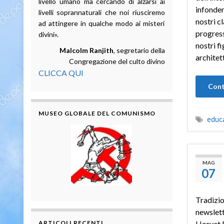
livello umano ma cercando di alzarsi ai
infonden
livelli soprannaturali che noi riusciremo
nostri c
ad attingere in qualche modo ai misteri
progress
divini».
nostri f
Malcolm Ranjith
, segretario della
architet
Congregazione del culto divino
CLICCA QUI
Cont
MUSEO GLOBALE DEL COMUNISMO
educ
MAG
07
Tradizio
newslett
ARTICOLI RECENTI
Horvat 