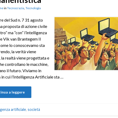
ne
in
Tecnocrazia
,
Tecnologia
ere del Sud n. 7 31 agosto
 proposta di azione civile
tro” ma “con” l’intelligenza
ale Vik van Brantegem Il
ome lo conoscevamo sta
ndo, la verità viene
, la realtà viene progettata e
he controllano le macchine,
ano il futuro. Viviamo in
in cui l’Intelligenza Artificiale sta …
inua a leggere
igenza artificiale
,
società