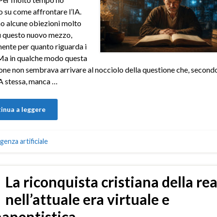
to su come affrontare l’IA.
o alcune obiezioni molto
u questo nuovo mezzo,
ente per quanto riguarda i
Ma in qualche modo questa
one non sembrava arrivare al nocciolo della questione che, second
A stessa, manca …
inua a leggere
igenza artificiale
La riconquista cristiana della rea
nell’attuale era virtuale e
anentistica