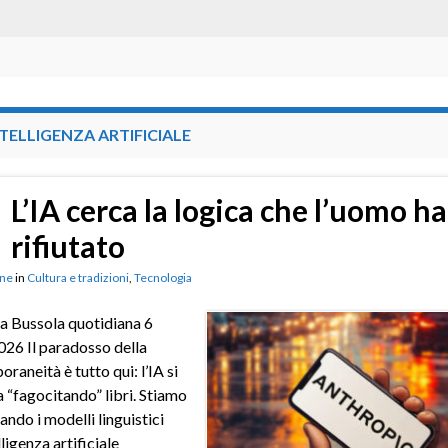
TELLIGENZA ARTIFICIALE
L’IA cerca la logica che l’uomo ha
rifiutato
ne
in
Cultura e tradizioni
,
Tecnologia
a Bussola quotidiana 6
026 Il paradosso della
raneità è tutto qui: l’IA si
 “fagocitando” libri. Stiamo
ndo i modelli linguistici
lligenza artificiale