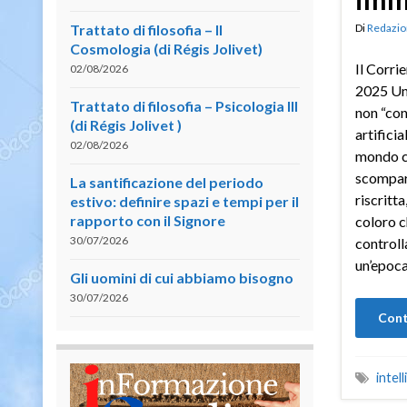
Trattato di filosofia – II
Di
Redazio
Cosmologia (di Régis Jolivet)
Il Corri
02/08/2026
2025 Una
Trattato di filosofia – Psicologia III
non “con
(di Régis Jolivet )
artifici
02/08/2026
mondo c
scompare
La santificazione del periodo
riscritta
estivo: definire spazi e tempi per il
rapporto con il Signore
coloro c
30/07/2026
controll
un’epoca 
Gli uomini di cui abbiamo bisogno
30/07/2026
Cont
intell