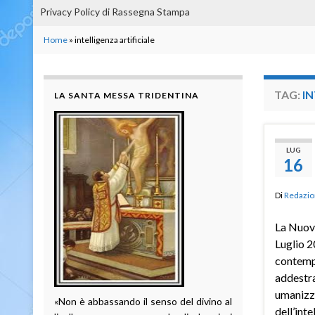
Privacy Policy di Rassegna Stampa
Home
»
intelligenza artificiale
TAG:
IN
LA SANTA MESSA TRIDENTINA
LUG
16
Di
Redazio
La Nuov
Luglio 2
contempo
addestra
umanizza
«Non è abbassando il senso del divino al
dell’inte