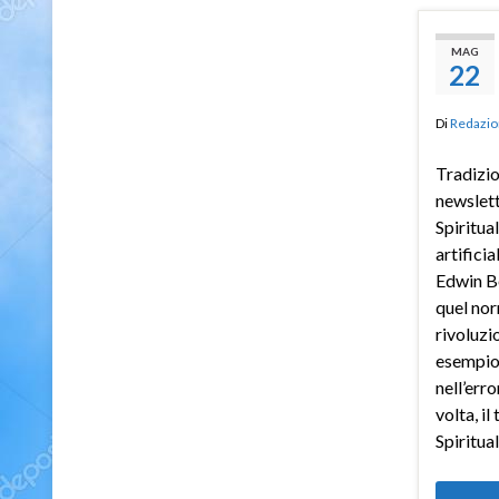
MAG
22
Di
Redazio
Tradizio
newslet
Spiritua
artificia
Edwin B
quel nor
rivoluzio
esempio
nell’err
volta, il
Spiritua