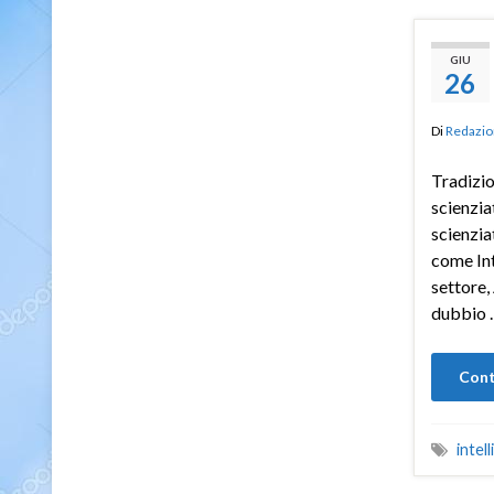
GIU
26
Di
Redazio
Tradizio
scienzia
scienzia
come Int
settore,
dubbio 
Cont
intell