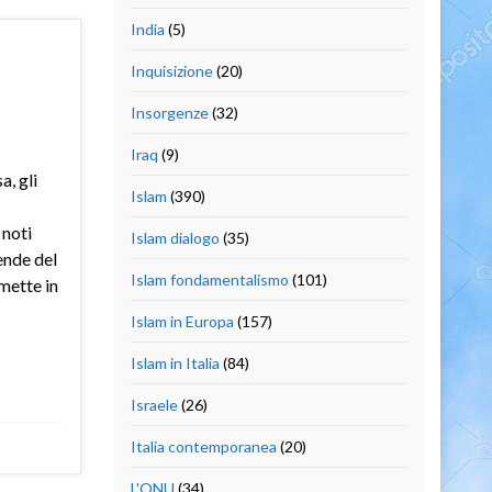
India
(5)
Inquisizione
(20)
Insorgenze
(32)
Iraq
(9)
, gli
Islam
(390)
 noti
Islam dialogo
(35)
ende del
Islam fondamentalismo
(101)
mette in
Islam in Europa
(157)
Islam in Italia
(84)
Israele
(26)
Italia contemporanea
(20)
L'ONU
(34)