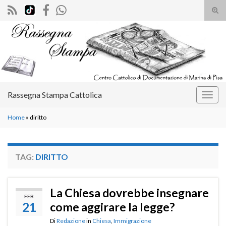
Atti
il
Search for:
mod
di
rice
Rassegna Stampa Cattolica
Attiv
la
Home
»
diritto
navig
TAG:
DIRITTO
La Chiesa dovrebbe insegnare
FEB
21
come aggirare la legge?
Di
Redazione
in
Chiesa
,
Immigrazione