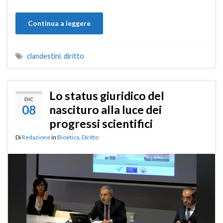
Continua a leggere
clandestini
,
diritto
Lo status giuridico del
DIC
08
nascituro alla luce dei
progressi scientifici
Di
Redazione
in
Bioetica
,
Diritto