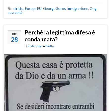
diritto
,
Europa EU
,
George Soros
,
immigrazione
,
Ong
,
sovranità
Perchè la legittima difesa è
DIC
28
condannata?
Di
Redazione
in
Diritto