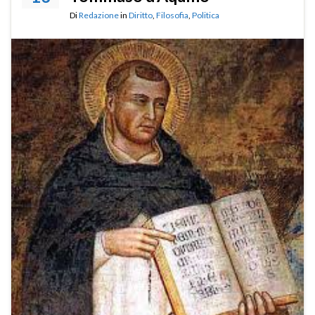
Di
Redazione
in
Diritto
,
Filosofia
,
Politica