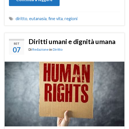
diritto
,
eutanasia
,
fine vita
,
regioni
Diritti umani e dignità umana
SET
07
Di
Redazione
in
Diritto