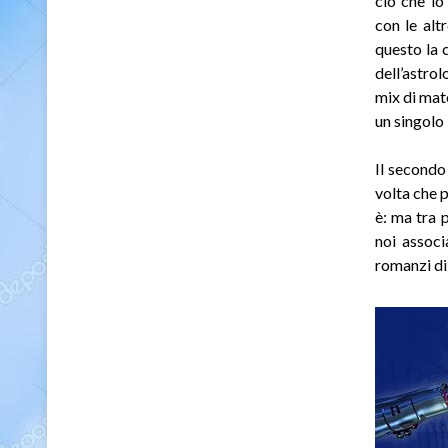
ciò che lo
con le alt
questo la 
dell’astro
mix di mate
un singolo
Il secondo
volta che 
è: ma tra 
noi associ
romanzi di