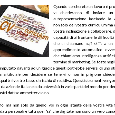
Quando cercherete un lavoro è pr
vi chiederanno di inviare un
autopresentazione lasciando la v
non solo del vostro curriculum ma d
vostra inclinazione a collaborare, 
capacità di affrontare le difficoltà
che si chiamano
soft skills
a un s
apprendimento automatico, ovver
che chiamiamo intelligenza artifici
termine di marketing. Se foste negli
 imputato davanti ad un giudice questi potrebbe servirsi di uno s
za artificiale per decidere se tenervi o non in prigione chie
ual è il vostro tasso di rischio di recidiva. Questi strumenti vengo
da aziende italiane o da università in varie parti del mondo per de
stri dati se ammettervi o no.
no, ma non solo da quello, voi in ogni istante della vostra vita 
 dati personali e tutti quei “si” che digitate non sono un vero con