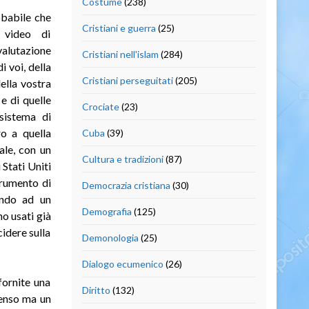
Costume
(238)
obabile che
Cristiani e guerra
(25)
 video di
alutazione
Cristiani nell'islam
(284)
i voi, della
Cristiani perseguitati
(205)
della vostra
 e di quelle
Crociate
(23)
istema di
o a quella
Cuba
(39)
ale, con un
Cultura e tradizioni
(87)
 Stati Uniti
trumento di
Democrazia cristiana
(30)
dendo ad un
Demografia
(125)
no usati già
cidere sulla
Demonologia
(25)
Dialogo ecumenico
(26)
fornite una
Diritto
(132)
senso ma un