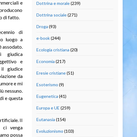
mmerciali e
Dottrina e morale
(239)
e producono
Dottrina sociale
(271)
 di fatto.
Droga
(93)
decennio di
e-book
(244)
to luogo a
è assodato.
Ecologia cristiana
(20)
i giudica
ggettivo e
Economia
(217)
il giudice
Eresie cristiane
(51)
olazione da
 umore e mi
Esoterismo
(9)
iù nessuno.
Eugenetica
(41)
di e questa
Europa e UE
(259)
Eutanasia
(154)
ficiale. Il
o ci venga
Evoluzionismo
(103)
nsiamo possa