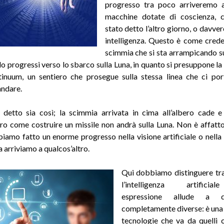
progresso tra poco arriveremo a
macchine dotate di coscienza,
stato detto l’altro giorno, o davve
intelligenza. Questo è come cred
scimmia che si sta arrampicando s
do progressi verso lo sbarco sulla Luna, in quanto si presuppone la 
inuum, un sentiero che prosegue sulla stessa linea che ci po
andare
.
detto sia così; la scimmia arrivata in cima all’albero cade e
tro come costruire un missile non andrà sulla Luna. Non è affatt
iamo fatto un enorme progresso nella visione artificiale o nella
 arriviamo a qualcos’altro
.
Qui dobbiamo distinguere tr
l’intelligenza artific
espressione allude a 
completamente diverse: è una 
tecnologie che va da quelli 