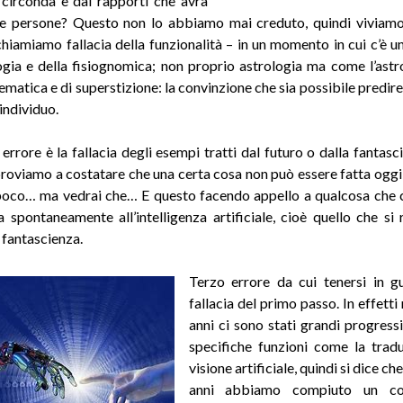
 circonda e dai rapporti che avrà
re persone? Questo non lo abbiamo mai creduto, quindi viviam
chiamiamo fallacia della funzionalità – in un momento in cui c’è un
logia e della fisiognomica; non proprio astrologia ma come l’astr
matica e di superstizione: la convinzione che sia possibile predire 
 individuo
.
 errore è la fallacia degli esempi tratti dal futuro o dalla fantasc
proviamo a costatare che una certa cosa non può essere fatta oggi 
poco… ma vedrai che… E questo facendo appello a qualcosa che 
a spontaneamente all’intelligenza artificiale, cioè quello che si 
 fantascienza.
Terzo errore da cui tenersi in g
fallacia del primo passo. In effetti 
anni ci sono stati grandi progressi
specifiche funzioni come la trad
visione artificiale, quindi si dice ch
anni abbiamo compiuto un co