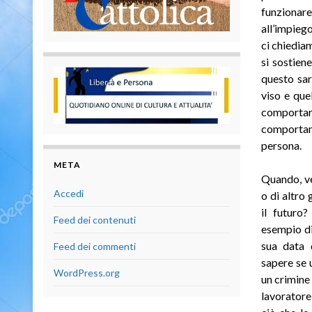
funzionare
all’impiego
ci chiedia
si sostien
questo sar
viso e que
comportar
comportam
persona.
META
Quando, ve
Accedi
o di altro
il futuro
Feed dei contenuti
esempio di
sua data 
Feed dei commenti
sapere se
WordPress.org
un crimine
lavoratore