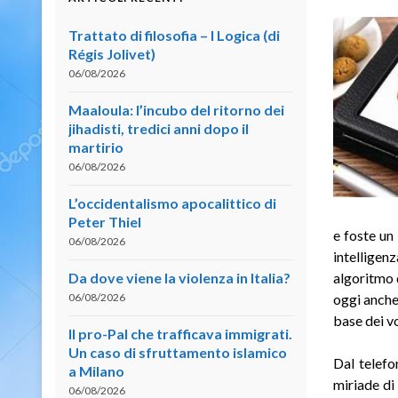
Trattato di filosofia – I Logica (di
Régis Jolivet)
06/08/2026
Maaloula: l’incubo del ritorno dei
jihadisti, tredici anni dopo il
martirio
06/08/2026
L’occidentalismo apocalittico di
Peter Thiel
e foste un
06/08/2026
intelligen
Da dove viene la violenza in Italia?
algoritmo q
06/08/2026
oggi anche 
base dei vo
Il pro-Pal che trafficava immigrati.
Un caso di sfruttamento islamico
Dal telefo
a Milano
miriade di
06/08/2026