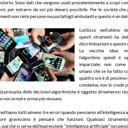
storto. Sono dati che vengono usati prevalentemente a scopi co
voi; per estrarre da voi più denaro possibile. Per le società ch
umenti non siete persone ma portafogli ambulanti e questo è un dato
L’utilizzo nell’ultimo 
questi strumenti ha da
discriminazioni e questo 
La vecchia idea: m
l’algoritmo quindi è o
imparziale; non come 
umano che se ha fatto c
quattro ore è di pessimo
condanna, non lo crede p
ità presunta delle decisioni algoritmiche è oggetto di numerosi stu
e non la nutre ormai più nessuno.
ttiamo tutti almeno tre errori quando pensiamo all’intelligenza arti
ore gravissimo è pensare che funzioni. Qualsiasi strument
 purchè si serva dell’espressione “intelligenza artificiale” noi pe