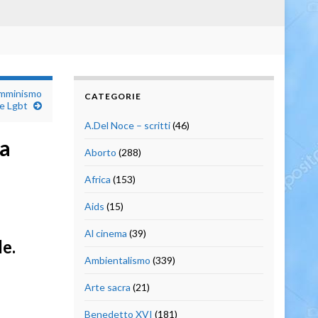
emminismo
CATEGORIE
 e Lgbt
A.Del Noce – scritti
(46)
ia
Aborto
(288)
Africa
(153)
Aids
(15)
Al cinema
(39)
le.
Ambientalismo
(339)
Arte sacra
(21)
Benedetto XVI
(181)