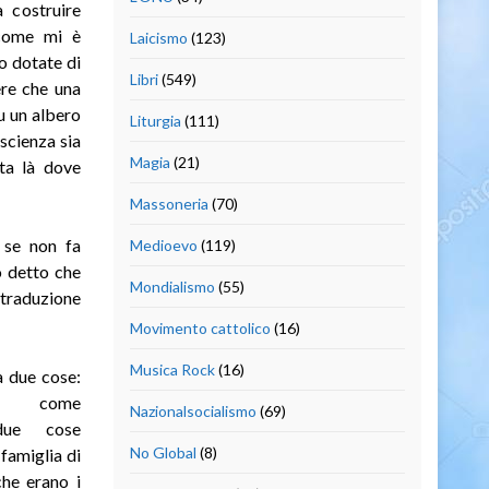
 costruire
 come mi è
Laicismo
(123)
ro dotate di
Libri
(549)
ere che una
u un albero
Liturgia
(111)
scienza sia
Magia
(21)
rta là dove
Massoneria
(70)
 se non fa
Medioevo
(119)
o detto che
Mondialismo
(55)
 traduzione
Movimento cattolico
(16)
Musica Rock
(16)
a due cose:
iale come
Nazionalsocialismo
(69)
due cose
No Global
(8)
famiglia di
che erano i