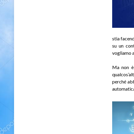
stia facen
su un cont
vogliamo 
Ma non è 
qualcos’al
perché abb
automatica