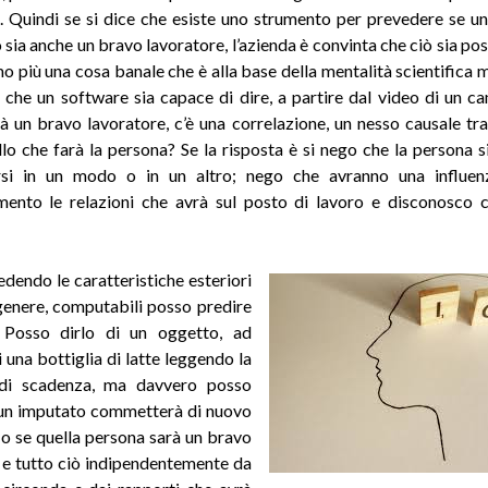
. Quindi se si dice che esiste uno strumento per prevedere se u
 sia anche un bravo lavoratore, l’azienda è convinta che ciò sia po
mo più una cosa banale che è alla base della mentalità scientifica 
e che un software sia capace di dire, a partire dal video di un ca
à un bravo lavoratore, c’è una correlazione, un nesso causale tra 
llo che farà la persona? Se la risposta è si nego che la persona si
si in un modo o in un altro; nego che avranno una influen
ento le relazioni che avrà sul posto di lavoro e disconosco c
dendo le caratteristiche esteriori
 genere, computabili posso predire
? Posso dirlo di un oggetto, ad
 una bottiglia di latte leggendo la
di scadenza, ma davvero posso
 un imputato commetterà di nuovo
 o se quella persona sarà un bravo
 e tutto ciò indipendentemente da