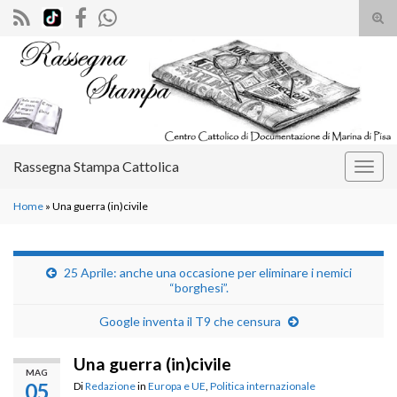
Atti
il
Search for:
mod
di
rice
Rassegna Stampa Cattolica
Attiv
la
Home
»
Una guerra (in)civile
navig
25 Aprile: anche una occasione per eliminare i nemici
“borghesi”.
Google inventa il T9 che censura
Una guerra (in)civile
MAG
05
Di
Redazione
in
Europa e UE
,
Politica internazionale