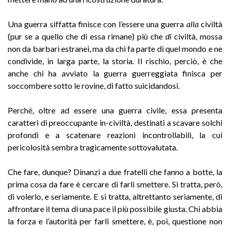
Una guerra siffatta finisce con l’essere una guerra
alla
civiltà
(pur se a quello che di essa rimane) più che
di
civiltà, mossa
non da barbari estranei, ma da chi fa parte di quel mondo e ne
condivide, in larga parte, la storia. Il rischio, perciò, è che
anche chi ha avviato la guerra guerreggiata finisca per
soccombere sotto le rovine, di fatto suicidandosi.
Perché, oltre ad essere una guerra civile, essa presenta
caratteri di preoccupante in-civiltà, destinati a scavare solchi
profondi e a scatenare reazioni incontrollabili, la cui
pericolosità sembra tragicamente sottovalutata.
Che fare, dunque? Dinanzi a due fratelli che fanno a botte, la
prima cosa da fare è cercare di farli smettere. Si tratta, però,
di volerlo, e seriamente. E si tratta, altrettanto seriamente, di
affrontare il tema di una pace il più possibile giusta. Chi abbia
la forza e l’autorità per farli smettere, è, poi, questione non