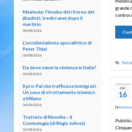
milioni 
grande c
Maaloula: l’incubo del ritorno dei
controco
jihadisti, tredici anni dopo il
martirio
06/08/2026
Cont
L’occidentalismo apocalittico di
Peter Thiel
06/08/2026
Seco
Da dove viene la violenza in Italia?
06/08/2026
Il pro-Pal che trafficava immigrati.
DIC
Un caso di sfruttamento islamico
16
a Milano
06/08/2026
Di
Redazio
Trattato di filosofia – II
Pubblica
Cosmologia (di Régis Jolivet)
Cinquant
02/08/2026