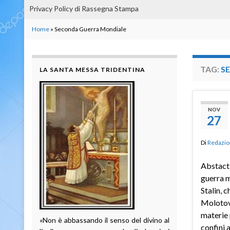
Privacy Policy di Rassegna Stampa
Home
»
Seconda Guerra Mondiale
TAG:
S
LA SANTA MESSA TRIDENTINA
NOV
27
Di
Redazio
Abstact:
guerra m
Stalin, 
Molotov 
materie 
«Non è abbassando il senso del divino al
confini 