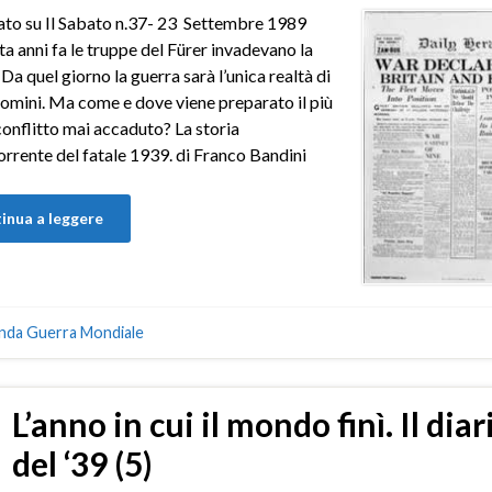
to su Il Sabato n.37- 23 Settembre 1989
a anni fa le truppe del Fürer invadevano la
 Da quel giorno la guerra sarà l’unica realtà di
uomini. Ma come e dove viene preparato il più
onflitto mai accaduto? La storia
rrente del fatale 1939. di Franco Bandini
inua a leggere
nda Guerra Mondiale
L’anno in cui il mondo finì. Il diar
del ‘39 (5)