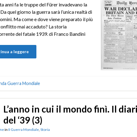
a anni fa le truppe del Fürer invadevano la
 Da quel giorno la guerra sarà l’unica realtà di
uomini. Ma come e dove viene preparato il più
onflitto mai accaduto? La storia
rrente del fatale 1939. di Franco Bandini
inua a leggere
nda Guerra Mondiale
L’anno in cui il mondo finì. Il diar
del ‘39 (3)
ne
in
II Guerra Mondiale
,
Storia