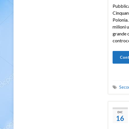
Pubblica
Cinquant
Polonia.
milioni 
grande c
controco
Cont
Seco
DIC
16