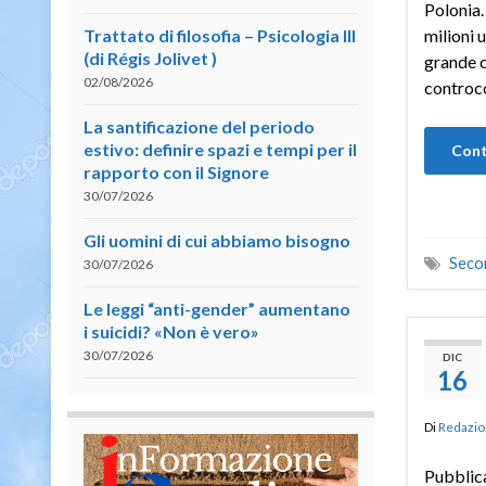
Polonia.
Trattato di filosofia – Psicologia III
milioni 
(di Régis Jolivet )
grande c
02/08/2026
controco
La santificazione del periodo
estivo: definire spazi e tempi per il
Cont
rapporto con il Signore
30/07/2026
Gli uomini di cui abbiamo bisogno
Seco
30/07/2026
Le leggi “anti-gender” aumentano
i suicidi? «Non è vero»
30/07/2026
DIC
16
Di
Redazio
Pubblica