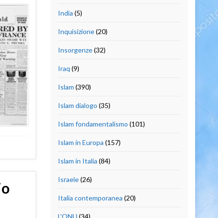
India
(5)
Inquisizione
(20)
Insorgenze
(32)
Iraq
(9)
Islam
(390)
Islam dialogo
(35)
Islam fondamentalismo
(101)
Islam in Europa
(157)
Islam in Italia
(84)
Israele
(26)
io
Italia contemporanea
(20)
L'ONU
(34)