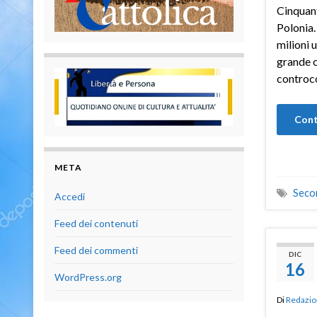
Cinquant
Polonia.
milioni 
grande c
controco
Cont
META
Seco
Accedi
Feed dei contenuti
Feed dei commenti
DIC
16
WordPress.org
Di
Redazio