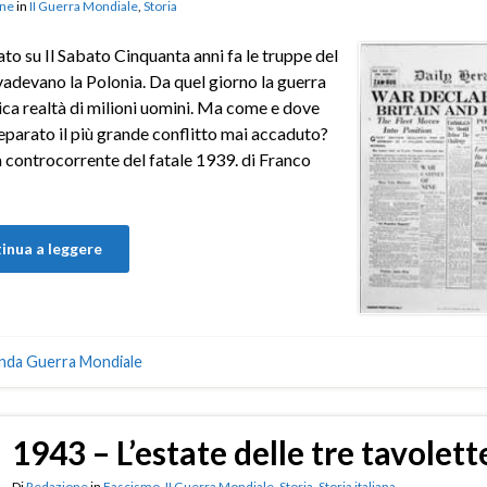
ne
in
II Guerra Mondiale
,
Storia
to su Il Sabato Cinquanta anni fa le truppe del
vadevano la Polonia. Da quel giorno la guerra
nica realtà di milioni uomini. Ma come e dove
eparato il più grande conflitto mai accaduto?
a controcorrente del fatale 1939. di Franco
inua a leggere
nda Guerra Mondiale
1943 – L’estate delle tre tavolette
Di
Redazione
in
Fascismo
,
II Guerra Mondiale
,
Storia
,
Storia italiana