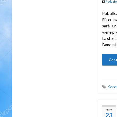
Di
Redazio
Pubblica
Fürer in
sarà l’u
viene pr
La stori
Bandini
Cont
Seco
NOV
23