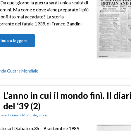
 Da quel giorno la guerra sarà l’unica realtà di
uomini. Ma come e dove viene preparato il più
onflitto mai accaduto? La storia
rrente del fatale 1939. di Franco Bandini
inua a leggere
nda Guerra Mondiale
L’anno in cui il mondo finì. Il diar
del ‘39 (2)
ne
in
II Guerra Mondiale
,
Storia
to su Il Sabato n.36 – 9 settembre 1989