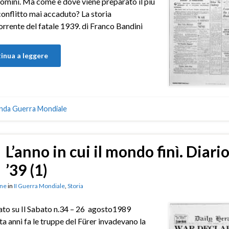
uomini. Ma come e dove viene preparato il più
onflitto mai accaduto? La storia
rrente del fatale 1939. di Franco Bandini
inua a leggere
nda Guerra Mondiale
L’anno in cui il mondo finì. Diario
’39 (1)
ne
in
II Guerra Mondiale
,
Storia
to su Il Sabato n.34 – 26 agosto1989
a anni fa le truppe del Fürer invadevano la