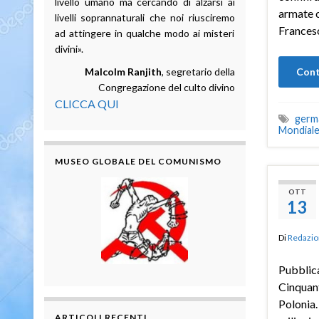
livello umano ma cercando di alzarsi ai
armate c
livelli soprannaturali che noi riusciremo
Francesc
ad attingere in qualche modo ai misteri
divini».
Malcolm Ranjith
, segretario della
Cont
Congregazione del culto divino
CLICCA QUI
germ
Mondial
MUSEO GLOBALE DEL COMUNISMO
OTT
13
Di
Redazio
Pubblica
Cinquant
Polonia.
ARTICOLI RECENTI