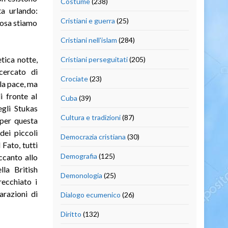
Costume
(238)
ta urlando:
Cristiani e guerra
(25)
cosa stiamo
Cristiani nell'islam
(284)
etica notte,
Cristiani perseguitati
(205)
cercato di
Crociate
(23)
lla pace, ma
i fronte al
Cuba
(39)
egli Stukas
Cultura e tradizioni
(87)
per questa
dei piccoli
Democrazia cristiana
(30)
 Fato, tutti
Demografia
(125)
ccanto allo
lla British
Demonologia
(25)
ecchiato i
arazioni di
Dialogo ecumenico
(26)
Diritto
(132)