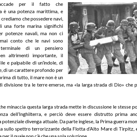
accade per il fatto che
rra è una potenza marittima, e
i crediamo che possedere navi,
i una forte marina significhi
er potenze navali, ma non ci
mai conto che le navi sono
o terminale di un pensiero
en altrimenti importante, il
ile e palpabile di un’indole, di
, di un carattere profondo per
 prima di tutto, il mare non è un
i divisione tra le terre emerse, ma «la larga strada di Dio» che 
che minaccia questa larga strada mette in discussione le stesse pos
nza dell’Inghilterra, e perciò deve essere distrutto prima an
a potenziale divenga attuale. Da parte inglese, la Prima guerra mon
 sullo spettro terrorizzante della Flotta d’Alto Mare di Tirpitz, e
per il quale non c’è che una sola soluzione.