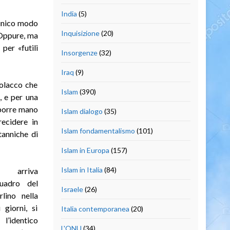
India
(5)
’unico modo
Inquisizione
(20)
 Oppure, ma
per «futili
Insorgenze
(32)
Iraq
(9)
Polacco che
Islam
(390)
, e per una
 porre mano
Islam dialogo
(35)
recidere in
Islam fondamentalismo
(101)
tanniche di
Islam in Europa
(157)
Islam in Italia
(84)
arriva
quadro del
Israele
(26)
lino nella
 giorni, si
Italia contemporanea
(20)
 l’identico
L'ONU
(34)