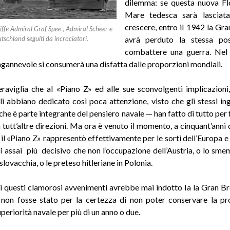
dilemma: se questa nuova Fl
Mare tedesca sarà lasciata
crescere, entro il 1942 la Gr
iffe Admiral Graf Spee , Admiral Scheer e
tschland seguiti da incrociatori.
avrà perduto la stessa poss
combattere una guerra. Nel 
ngannevole si consumerà una disfatta dalle proporzioni mondiali.
aviglia che al «Piano Z» ed alle sue sconvolgenti implicazioni, 
li abbiano dedicato così poca attenzione, visto che gli stessi in
che è parte integrante del pensiero navale — han fatto di tutto per 
n tutt’altre direzioni. Ma ora è venuto il momento, a cinquant’anni 
e il «Piano Z» rappresentò effettivamente per le sorti dell’Europa 
i assai più decisivo che non l’occupazione dell’Austria, o lo s
lovacchia, o le preteso hitleriane in Polonia.
 questi clamorosi avvenimenti avrebbe mai indotto Ia la Gran Br
 non fosse stato per la certezza di non poter conservare la pr
periorità navale per più di un anno o due.