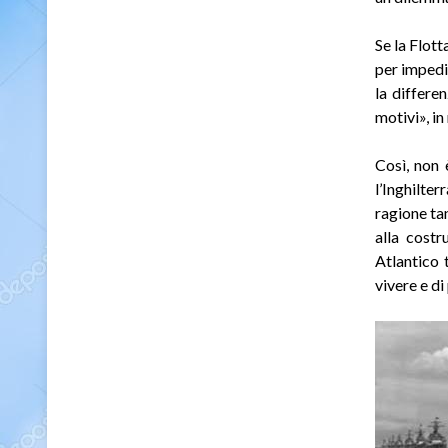
Se la Flot
per impedi
la differe
motivi», in
Così, non 
l’Inghilte
ragione ta
alla costr
Atlantico 
vivere e di