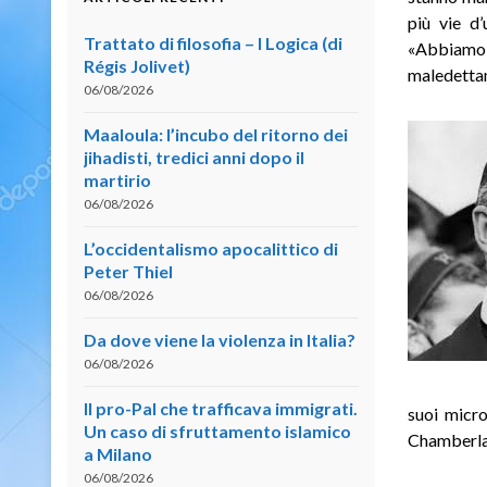
più vie d’
Trattato di filosofia – I Logica (di
«Abbiamo d
Régis Jolivet)
maledettam
06/08/2026
Maaloula: l’incubo del ritorno dei
jihadisti, tredici anni dopo il
martirio
06/08/2026
L’occidentalismo apocalittico di
Peter Thiel
06/08/2026
Da dove viene la violenza in Italia?
06/08/2026
Il pro-Pal che trafficava immigrati.
suoi micro
Un caso di sfruttamento islamico
Chamberlai
a Milano
06/08/2026