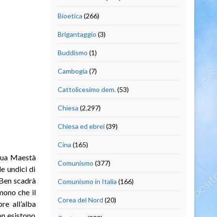
Bioetica
(266)
Brigantaggio
(3)
Buddismo
(1)
Cambogia
(7)
Cattolicesimo dem.
(53)
Chiesa
(2.297)
Chiesa ed ebrei
(39)
Cina
(165)
 Sua Maestà
Comunismo
(377)
e undici di
 Ben scadrà
Comunismo in Italia
(166)
mono che il
Corea del Nord
(20)
re all’alba
on esistono