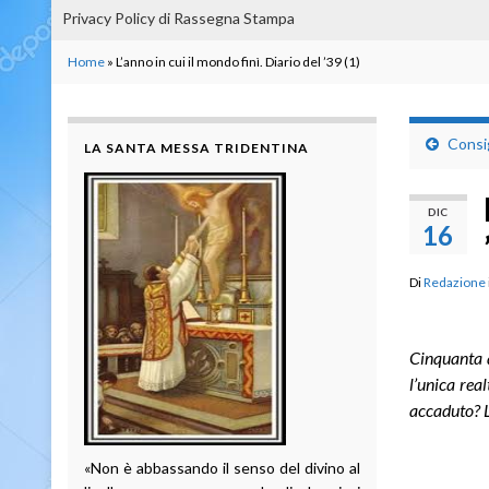
Privacy Policy di Rassegna Stampa
Home
»
L’anno in cui il mondo finì. Diario del ’39 (1)
Consig
LA SANTA MESSA TRIDENTINA
DIC
16
Di
Redazione
Cinquanta a
l’unica rea
accaduto? L
«Non è abbassando il senso del divino al