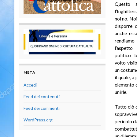
Questo 
l’Inghilte
noi no. No
disporre d
anche ess
rendiamo 
l’aspett
politico b
volto visib
un costume
META
il quale, a
elemento d
Accedi
unirle.
Feed dei contenuti
Tutto ciò 
Feed dei commenti
sopravvive
WordPress.org
pericolo d
combattuta
un dilemma 