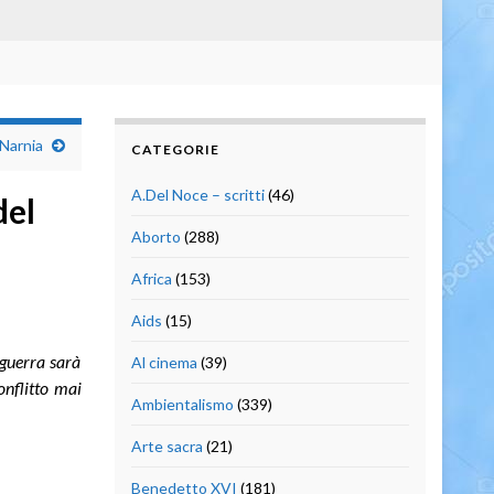
 Narnia
CATEGORIE
A.Del Noce – scritti
(46)
del
Aborto
(288)
Africa
(153)
Aids
(15)
 guerra sarà
Al cinema
(39)
onflitto mai
Ambientalismo
(339)
Arte sacra
(21)
Benedetto XVI
(181)