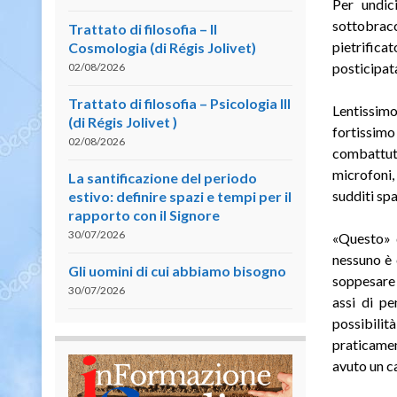
Per undic
sottobrac
Trattato di filosofia – II
pietrificat
Cosmologia (di Régis Jolivet)
posticipat
02/08/2026
Trattato di filosofia – Psicologia III
Lentissimo
(di Régis Jolivet )
fortissimo
02/08/2026
combattuta
microfoni, 
La santificazione del periodo
sudditi spa
estivo: definire spazi e tempi per il
rapporto con il Signore
30/07/2026
«Questo» d
nessuno è 
Gli uomini di cui abbiamo bisogno
soppesare s
30/07/2026
assi di pe
possibilit
praticamen
avuto un c