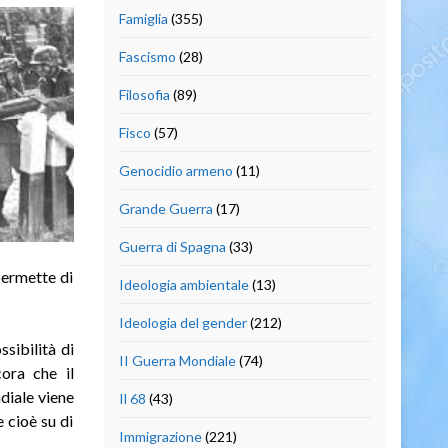
Famiglia
(355)
Fascismo
(28)
Filosofia
(89)
Fisco
(57)
Genocidio armeno
(11)
Grande Guerra
(17)
Guerra di Spagna
(33)
permette di
Ideologia ambientale
(13)
Ideologia del gender
(212)
sibilità di
II Guerra Mondiale
(74)
cora che il
diale viene
Il 68
(43)
 cioè su di
Immigrazione
(221)