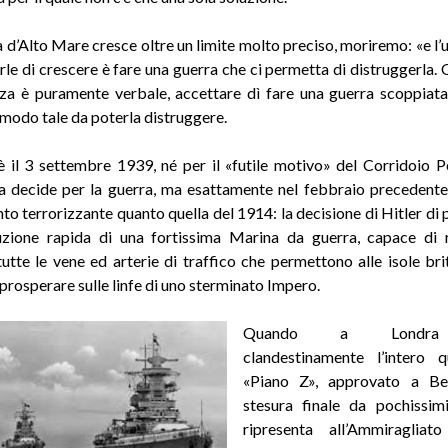
ta d’Alto Mare cresce oltre un limite molto preciso, moriremo: «e l
rle di crescere è fare una guerra che ci permetta di distruggerla.
nza è puramente verbale, accettare dì fare una guerra scoppiata 
 modo tale da poterla distruggere.
è il 3 settembre 1939, né per il «futile motivo» del Corridoio 
rra decide per la guerra, ma esattamente nel febbraio precedente
nto terrorizzante quanto quella del 1914: la decisione di Hitler di
uzione rapida di una fortissima Marina da guerra, capace di 
tutte le vene ed arterie di traffico che permettono alle isole bri
 prosperare sulle linfe di uno sterminato Impero.
Quando a Londra 
clandestinamente l’intero 
«Piano Z», approvato a Ber
stesura finale da pochissimi
ripresenta all’Ammiragliato