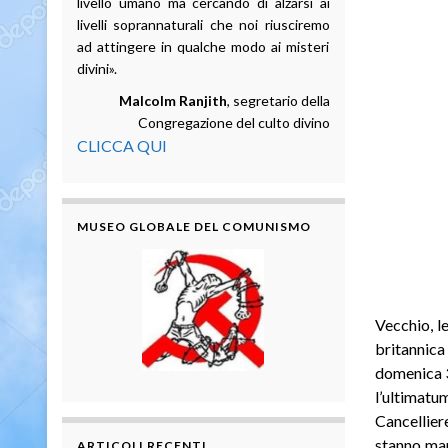
livello umano ma cercando di alzarsi ai
livelli soprannaturali che noi riusciremo
ad attingere in qualche modo ai misteri
divini».
Malcolm Ranjith
, segretario della
Congregazione del culto divino
CLICCA QUI
MUSEO GLOBALE DEL COMUNISMO
Vecchio, l
britannica
domenica 3
l’ultimatu
Cancellier
stanno mar
ARTICOLI RECENTI