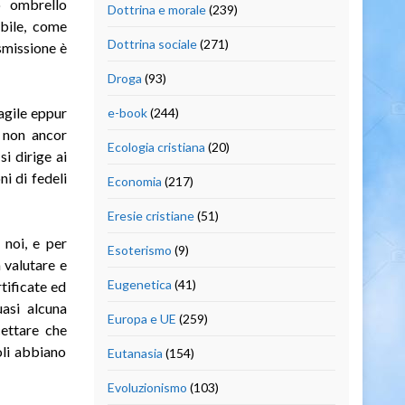
o ombrello
Dottrina e morale
(239)
bile, come
Dottrina sociale
(271)
asmissione è
Droga
(93)
agile eppur
e-book
(244)
a non ancor
Ecologia cristiana
(20)
i dirige ai
ni di fedeli
Economia
(217)
Eresie cristiane
(51)
 noi, e per
Esoterismo
(9)
 valutare e
Eugenetica
(41)
rtificate ed
uasi alcuna
Europa e UE
(259)
cettare che
oli abbiano
Eutanasia
(154)
Evoluzionismo
(103)