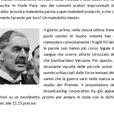
uscita. In Hyde Park. uno dei consueti oratori improvvisati s
ato la nostra maledetta parola a quei maledetti polacchi, e che 
ente facendo per loro? Un maledetto niente».
Il giorno prima, nella stessa ultima fren
pochi uomini di buona volontà han 
riannodare convulsamente i fragili fili de
le parole non hanno più corso legale d
sangue che scorre, all’urlo strozzato d
che bombardano Varsavia. Per questo, 
straziante vacuità delle piccole azioni 
uomini schiacciati dalle forze immani del
sanno che la guerra sarà: nella stanza a
studio del Premier, il presentatore de
broadcasting corporation ha già appar
foni su un tavolinetto, pronto per andare in onda con le dichi
n, alle 11.15 precise.