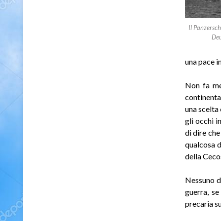
Il Panzersch
Deu
una pace i
Non fa mer
continenta
una scelta 
gli occhi i
di dire ch
qualcosa d
della Cecos
Nessuno di
guerra, se
precaria su