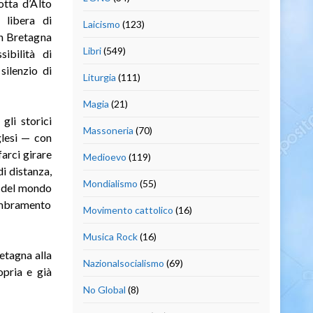
otta d’Alto
 libera di
Laicismo
(123)
an Bretagna
Libri
(549)
ibilità di
silenzio di
Liturgia
(111)
Magia
(21)
gli storici
Massoneria
(70)
glesi — con
farci girare
Medioevo
(119)
di distanza,
Mondialismo
(55)
e del mondo
membramento
Movimento cattolico
(16)
Musica Rock
(16)
etagna alla
Nazionalsocialismo
(69)
opria e già
No Global
(8)