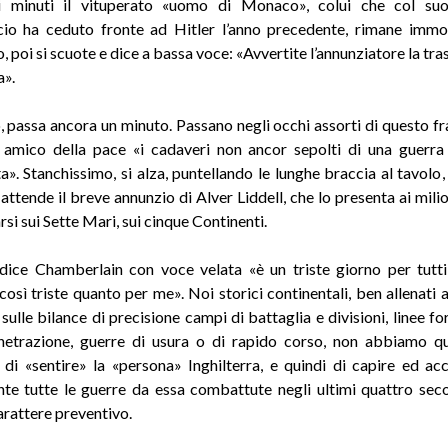
i minuti il vituperato «uomo di Monaco», colui che col su
cio ha ceduto fronte ad Hitler l’anno precedente, rimane immo
o, poi si scuote e dice a bassa voce: «Avvertite l’annunziatore la tr
a».
, passa ancora un minuto. Passano negli occhi assorti di questo fr
 amico della pace «i cadaveri non ancor sepolti di una guerr
». Stanchissimo, si alza, puntellando le lunghe braccia al tavolo, s
attende il breve annunzio di Alver Liddell, che lo presenta ai milio
rsi sui Sette Mari, sui cinque Continenti.
ice Chamberlain con voce velata «è un triste giorno per tutti
così triste quanto per me». Noi storici continentali, ben allenati a
ulle bilance di precisione campi di battaglia e divisioni, linee fo
netrazione, guerre di usura o di rapido corso, non abbiamo q
à di «sentire» la «persona» Inghilterra, e quindi di capire ed ac
te tutte le guerre da essa combattute negli ultimi quattro sec
arattere preventivo.