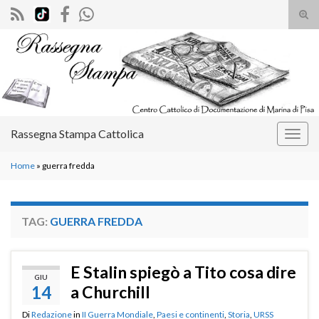
Atti
il
Search for:
mod
di
rice
Rassegna Stampa Cattolica
Attiv
la
Home
»
guerra fredda
navig
TAG:
GUERRA FREDDA
E Stalin spiegò a Tito cosa dire
GIU
14
a Churchill
Di
Redazione
in
II Guerra Mondiale
,
Paesi e continenti
,
Storia
,
URSS