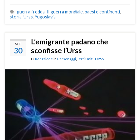
guerra fredda
,
II guerra mondiale
,
paesi e continenti
,
storia
,
Urss
,
Yugoslavia
L’emigrante padano che
SET
30
sconfisse l’Urss
Di
Redazione
in
Personaggi
,
Stati Uniti
,
URSS