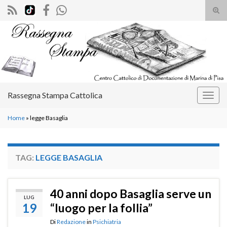
Atti
il
Search for:
mod
di
rice
Rassegna Stampa Cattolica
Attiv
la
Home
»
legge Basaglia
navig
TAG:
LEGGE BASAGLIA
40 anni dopo Basaglia serve un
LUG
19
“luogo per la follia”
Di
Redazione
in
Psichiatria