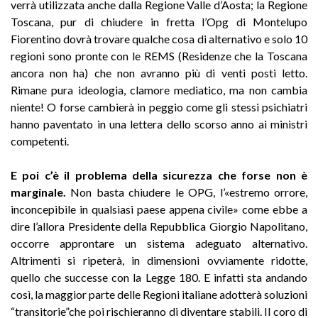
verrà utilizzata anche dalla Regione Valle d’Aosta; la Regione
Toscana, pur di chiudere in fretta l’Opg di Montelupo
Fiorentino dovrà trovare qualche cosa di alternativo e solo 10
regioni sono pronte con le REMS (Residenze che la Toscana
ancora non ha) che non avranno più di venti posti letto.
Rimane pura ideologia, clamore mediatico, ma non cambia
niente! O forse cambierà in peggio come gli stessi psichiatri
hanno paventato in una lettera dello scorso anno ai ministri
competenti.
E poi c’è il problema della sicurezza che forse non è
marginale.
Non basta chiudere le OPG, l’«estremo orrore,
inconcepibile in qualsiasi paese appena civile» come ebbe a
dire l’allora Presidente della Repubblica Giorgio Napolitano,
occorre approntare un sistema adeguato alternativo.
Altrimenti si ripeterà, in dimensioni ovviamente ridotte,
quello che successe con la Legge 180. E infatti sta andando
così, la maggior parte delle Regioni italiane adotterà soluzioni
“transitorie”che poi rischieranno di diventare stabili. Il coro di