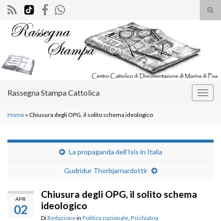
Atti
il
Search for:
mod
di
rice
Rassegna Stampa Cattolica
Attiv
la
Home
»
Chiusura degli OPG, il solito schema ideologico
navig
La propaganda dell’Isis in Italia
Gudridur Thorbjarnardottir
Chiusura degli OPG, il solito schema
APR
ideologico
02
Di
Redazione
in
Politica nazionale
,
Psichiatria