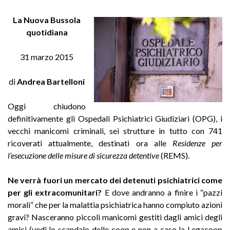
La Nuova Bussola
quotidiana
31 marzo 2015
di
Andrea Bartelloni
Oggi chiudono
definitivamente gli Ospedali Psichiatrici Giudiziari (OPG), i
vecchi manicomi criminali, sei strutture in tutto con 741
ricoverati attualmente, destinati ora alle
Residenze per
l’esecuzione delle misure di sicurezza detentive
(REMS).
Ne verrà fuori un mercato dei detenuti psichiatrici come
per gli extracomunitari?
E dove andranno a finire i “pazzi
morali” che per la malattia psichiatrica hanno compiuto azioni
gravi? Nasceranno piccoli manicomi gestiti dagli amici degli
amici (vedi lo scandalo delle coop e non a caso la Legacoop