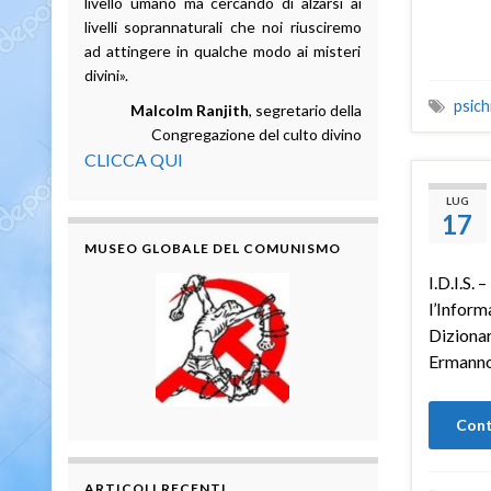
livello umano ma cercando di alzarsi ai
livelli soprannaturali che noi riusciremo
ad attingere in qualche modo ai misteri
divini».
psich
Malcolm Ranjith
, segretario della
Congregazione del culto divino
CLICCA QUI
LUG
17
MUSEO GLOBALE DEL COMUNISMO
I.D.I.S. 
l’Inform
Dizionar
Ermanno
Cont
ARTICOLI RECENTI