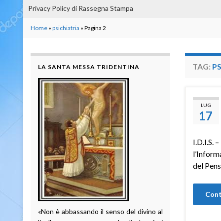
Privacy Policy di Rassegna Stampa
Home
»
psichiatria
»
Pagina 2
TAG:
PS
LA SANTA MESSA TRIDENTINA
LUG
17
I.D.I.S. 
l’Inform
del Pens
Cont
«Non è abbassando il senso del divino al