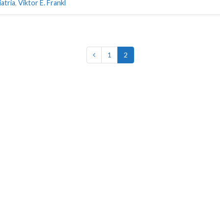
iatria
,
Viktor E. Frankl
1
2