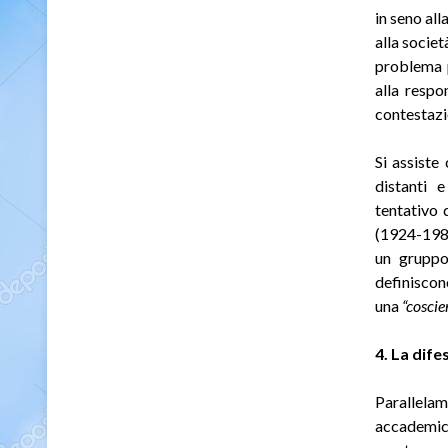
in seno all
alla socie
problema p
alla respon
contestazi
Si assiste 
distanti e
tentativo 
(1924-1980
un grupp
definisco
una
“cosci
4. La dife
Parallelam
accademic