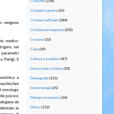
Costume
(238)
Cristiani e guerra
(25)
Cristiani nell'islam
(284)
co vengono
Cristiani perseguitati
(205)
Crociate
(23)
ato medico-
rigere, nel
Cuba
(39)
e parametri
 Parigi, il
Cultura e tradizioni
(87)
Democrazia cristiana
(30)
pubblica a
Demografia
(125)
sychischen
Demonologia
(25)
il nosologo
le psicosi;
Dialogo ecumenico
(26)
endogene da
Diritto
(132)
dentale, la
istenza di