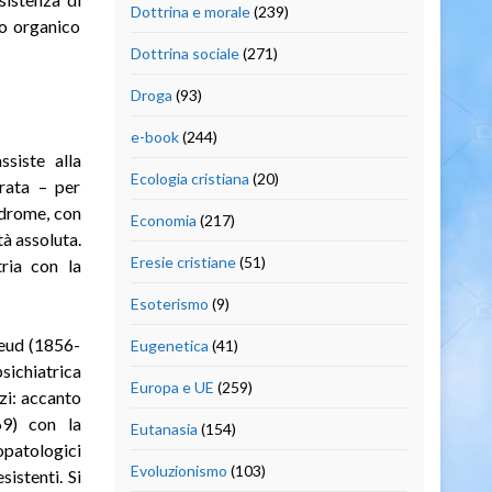
Dottrina e morale
(239)
to organico
Dottrina sociale
(271)
Droga
(93)
e-book
(244)
ssiste alla
Ecologia cristiana
(20)
erata – per
ndrome, con
Economia
(217)
tà assoluta.
Eresie cristiane
(51)
tria con la
Esoterismo
(9)
reud (1856-
Eugenetica
(41)
sichiatrica
Europa e UE
(259)
zi: accanto
69) con la
Eutanasia
(154)
opatologici
Evoluzionismo
(103)
istenti. Si