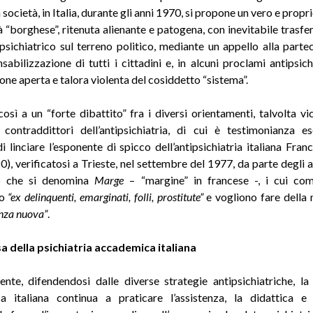
a società, in Italia, durante gli anni 1970, si propone un vero e prop
tà “borghese”, ritenuta alienante e patogena, con inevitabile trasfe
sichiatrico sul terreno politico, mediante un appello alla parte
sabilizzazione di tutti i cittadini e, in alcuni proclami antipsichi
one aperta e talora violenta del cosiddetto “sistema”.
così a un “forte dibattito” fra i diversi orientamenti, talvolta vic
 contraddittori dell’antipsichiatria, di cui è testimonianza e
di linciare l’esponente di spicco dell’antipsichiatria italiana Fran
), verificatosi a Trieste, nel settembre del 1977, da parte degli 
o che si denomina
Marge
– “margine” in francese -, i cui com
no
“ex delinquenti, emarginati, folli, prostitute”
e vogliono fare della 
enza nuova”
.
sa della psichiatria accademica italiana
ente, difendendosi dalle diverse strategie antipsichiatriche, la 
a italiana continua a praticare l’assistenza, la didattica e 