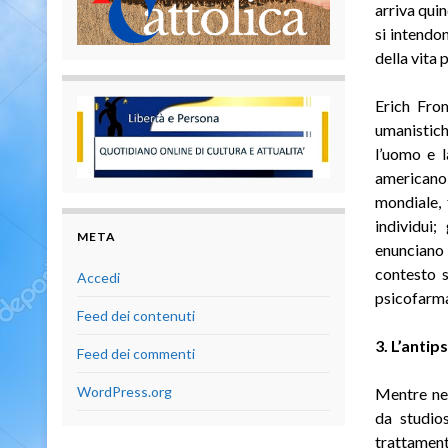
arriva quin
si intendo
della vita 
Erich Fro
umanistich
l’uomo e l
americano
mondiale, 
individui
META
enunciano t
contesto s
Accedi
psicofarmac
Feed dei contenuti
3. L’antips
Feed dei commenti
WordPress.org
Mentre nel
da studios
trattament