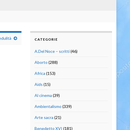
edulità
CATEGORIE
A.Del Noce – scritti
(46)
Aborto
(288)
Africa
(153)
Aids
(15)
Al cinema
(39)
Ambientalismo
(339)
Arte sacra
(21)
Benedetto XVI
(181)