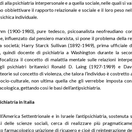
di alla psichiatria interpersonale e a quella sociale, nelle quali si v
no obbiettivare il rapporto relazionale e sociale e il loro peso nel
psichica individuale.
mm (1900-1980), pure tedesco, psicoanalista neofreudiano co
e, influenzato dal pensiero marxista, si pone il problema della re
a società; Harry Starck Sullivan (1892-1949), prima ufficiale de
, quindi docente di psichiatria a Washington durante la seco
focalizza il concetto di malattia mentale sulle relazioni interpe
; gli psichiatri britannici Ronald D. Laing (1927-1989) e Da
eorie sul concetto di violenza, che talora l’individuo è costretto 
ocio-culturale, non ultima quella che gli verrebbe imposta con
ologica, gettando così le basi dell’antipsichiatria.
ichiatria in Italia
l’America Settentrionale e in Israele l’antipsichiatria, sostenuta 
i delle scienze sociali, cerca di realizzare più pragmaticam
o farmacologico un’azione di ricupero e cioè di reintegrazione del