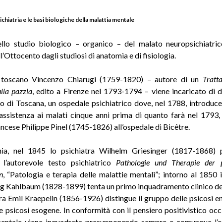
chiatria e le basi biologiche della malattia mentale
ello studio biologico – organico – del malato neuropsichiatri
l’Ottocento dagli studiosi di anatomia e di fisiologia.
 toscano Vincenzo Chiarugi (1759-1820) – autore di un
Tratt
ulla pazzia
, edito a Firenze nel 1793-1794 – viene incaricato di di
 di Toscana, un ospedale psichiatrico dove, nel 1788, introduc
ll’assistenza ai malati cinque anni prima di quanto farà nel 1793, a
ncese Philippe Pinel (1745-1826) all’ospedale di Bicêtre.
ia, nel 1845 lo psichiatra Wilhelm Griesinger (1817-1868) 
 l’autorevole testo psichiatrico
Pathologie und Therapie der p
n
, “Patologia e terapia delle malattie mentali”; intorno al 1850 
g Kahlbaum (1828-1899) tenta un primo inquadramento clinico del
tra Emil Kraepelin (1856-1926) distingue il gruppo delle psicosi 
le psicosi esogene. In conformità con il pensiero positivistico occi
mentale viene inquadrata presupponendo sempre e comunque l’es