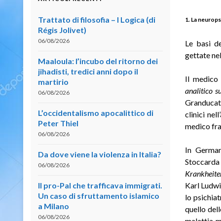
Trattato di filosofia – I Logica (di
1. La neuropsi
Régis Jolivet)
06/08/2026
Le basi d
gettate nel
Maaloula: l’incubo del ritorno dei
jihadisti, tredici anni dopo il
Il medico
martirio
analitico s
06/08/2026
Granducato
L’occidentalismo apocalittico di
clinici ne
Peter Thiel
medico fra
06/08/2026
In German
Da dove viene la violenza in Italia?
Stoccarda
06/08/2026
Krankheite
Il pro-Pal che trafficava immigrati.
Karl Ludwi
Un caso di sfruttamento islamico
lo psichia
a Milano
quello del
06/08/2026
malattia 