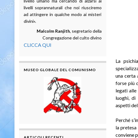
livello umano ma cercando di alzarsi ai
livelli soprannaturali che noi riusciremo
ad attingere in qualche modo ai misteri
divini».
Malcolm Ranjith
, segretario della
Congregazione del culto divino
CLICCA QUI
La psichi
specializz
MUSEO GLOBALE DEL COMUNISMO
una certa 
forse più 
legati all
luoghi, di 
aspetti del
Perché s’i
la pretesa 
conviene pr
ARTICOLI RECENTI