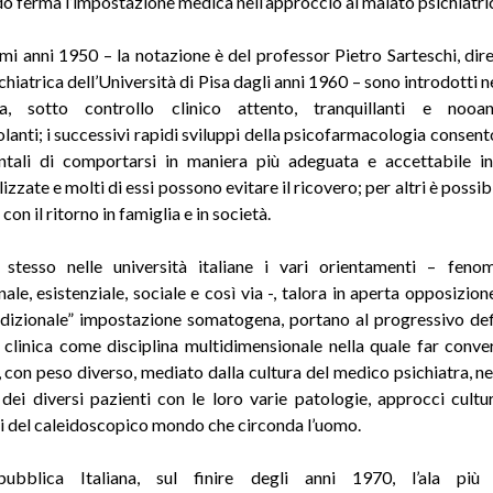
 ferma l’impostazione medica nell’approccio al malato psichiatri
imi anni 1950 – la notazione è del professor Pietro Sarteschi, dire
chiatrica dell’Università di Pisa dagli anni 1960 – sono introdotti n
ica, sotto controllo clinico attento, tranquillanti e nooan
lanti; i successivi rapidi sviluppi della psicofarmacologia consent
tali di comportarsi in maniera più adeguata e accettabile in
lizzate e molti di essi possono evitare il ricovero; per altri è possib
con il ritorno in famiglia e in società.
stesso nelle università italiane i vari orientamenti – fenom
ale, esistenziale, sociale e così via -, talora in aperta opposizion
adizionale” impostazione somatogena, portano al progressivo defi
a clinica come disciplina multidimensionale nella quale far conve
, con peso diverso, mediato dalla cultura del medico psichiatra, nel
 dei diversi pazienti con le loro varie patologie, approcci cultura
i del caleidoscopico mondo che circonda l’uomo.
ubblica Italiana, sul finire degli anni 1970, l’ala più