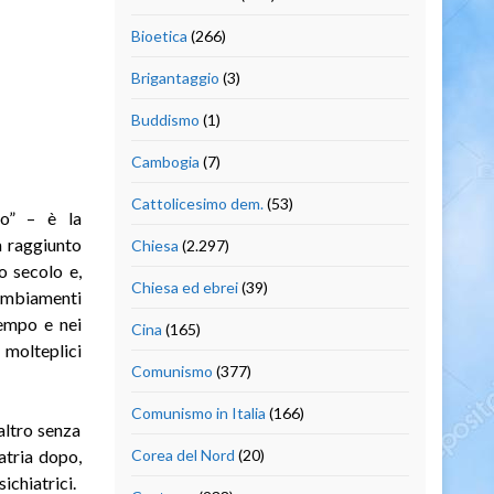
Bioetica
(266)
Brigantaggio
(3)
Buddismo
(1)
Cambogia
(7)
Cattolicesimo dem.
(53)
co” – è la
a raggiunto
Chiesa
(2.297)
o secolo e,
Chiesa ed ebrei
(39)
cambiamenti
tempo e nei
Cina
(165)
ì molteplici
Comunismo
(377)
Comunismo in Italia
(166)
altro senza
iatria dopo,
Corea del Nord
(20)
ichiatrici.