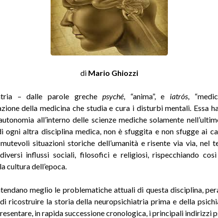
di
Mario Ghiozzi
atria – dalle parole greche
psyché
, “anima”, e
iatrós
, “medi
azione della medicina che studia e cura i disturbi mentali. Essa h
autonomia all’interno delle scienze mediche solamente nell’ultim
di ogni altra disciplina medica, non è sfuggita e non sfugge ai 
e mutevoli situazioni storiche dell’umanità e risente via via, nel 
diversi influssi sociali, filosofici e religiosi, rispecchiando cos
la cultura dell’epoca.
ntendano meglio le problematiche attuali di questa disciplina, per
di ricostruire la storia della neuropsichiatria prima e della psich
esentare, in rapida successione cronologica, i principali indirizzi ps