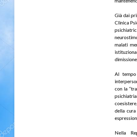
mantenendo
Già dai pr
Clinica Psi
psichiatr
neurostimo
malati men
istituziona
dimissione 
Al tempo 
interperson
con la “tr
psichiatri
coesistere
della cura
espression
Nella Rep