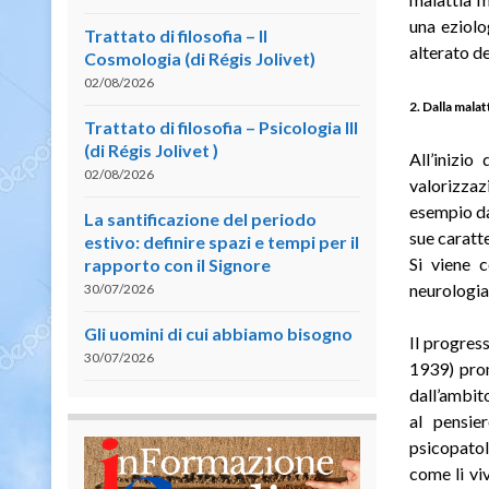
una eziolo
Trattato di filosofia – II
alterato de
Cosmologia (di Régis Jolivet)
02/08/2026
2. Dalla malat
Trattato di filosofia – Psicologia III
(di Régis Jolivet )
All’inizio
02/08/2026
valorizzaz
esempio da
La santificazione del periodo
sue caratte
estivo: definire spazi e tempi per il
Si viene c
rapporto con il Signore
neurologia
30/07/2026
Gli uomini di cui abbiamo bisogno
Il progres
30/07/2026
1939) prom
dall’ambit
al pensie
psicopatol
come li vi