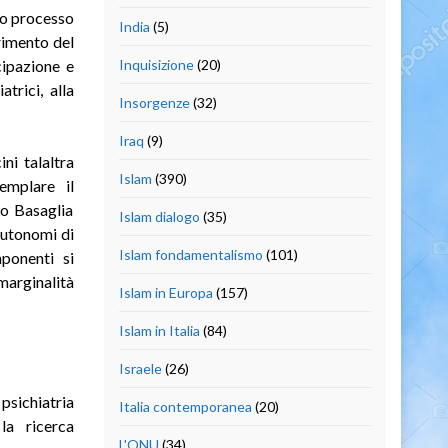
rio processo
India
(5)
rimento del
cipazione e
Inquisizione
(20)
atrici, alla
Insorgenze
(32)
Iraq
(9)
ini talaltra
Islam
(390)
semplare il
co Basaglia
Islam dialogo
(35)
autonomi di
Islam fondamentalismo
(101)
ponenti si
marginalità
Islam in Europa
(157)
Islam in Italia
(84)
Israele
(26)
psichiatria
Italia contemporanea
(20)
la ricerca
L'ONU
(34)