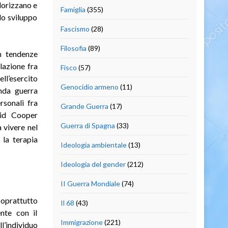
alorizzano e
Famiglia
(355)
lo sviluppo
Fascismo
(28)
Filosofia
(89)
n tendenze
lazione fra
Fisco
(57)
ll’esercito
Genocidio armeno
(11)
nda guerra
rsonali fra
Grande Guerra
(17)
vid Cooper
Guerra di Spagna
(33)
a vivere nel
 la terapia
Ideologia ambientale
(13)
Ideologia del gender
(212)
II Guerra Mondiale
(74)
soprattutto
Il 68
(43)
ente con il
Immigrazione
(221)
l’individuo