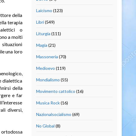
co.
Laicismo
(123)
ttore della
ella terapia
Libri
(549)
alettici o
Liturgia
(111)
ono a molti
 situazioni
Magia
(21)
ile una loro
Massoneria
(70)
Medioevo
(119)
enologico,
Mondialismo
(55)
e dialettica
nirsi della
Movimento cattolico
(16)
rgere e far
l’interesse
Musica Rock
(16)
li diversi,
Nazionalsocialismo
(69)
No Global
(8)
 ortodossa