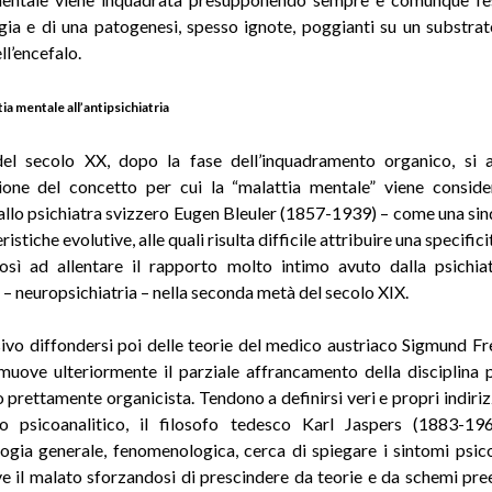
gia e di una patogenesi, spesso ignote, poggianti su un substra
ll’encefalo.
tia mentale all’antipsichiatria
 del secolo XX, dopo la fase dell’inquadramento organico, si a
ione del concetto per cui la “malattia mentale” viene consid
llo psichiatra svizzero Eugen Bleuler (1857-1939) – come una si
ristiche evolutive, alle quali risulta difficile attribuire una specifici
osì ad allentare il rapporto molto intimo avuto dalla psichia
 – neuropsichiatria – nella seconda metà del secolo XIX.
sivo diffondersi poi delle teorie del medico austriaco Sigmund F
uove ulteriormente il parziale affrancamento della disciplina p
o prettamente organicista. Tendono a definirsi veri e propri indiriz
ro psicoanalitico, il filosofo tedesco Karl Jaspers (1883-19
ogia generale, fenomenologica, cerca di spiegare i sintomi psic
ve il malato sforzandosi di prescindere da teorie e da schemi prees