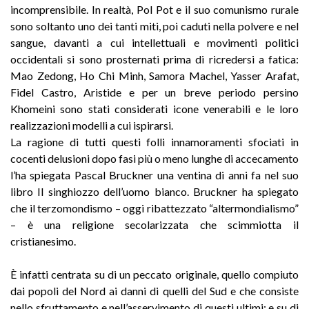
incomprensibile. In realtà, Pol Pot e il suo comunismo rurale
sono soltanto uno dei tanti miti, poi caduti nella polvere e nel
sangue, davanti a cui intellettuali e movimenti politici
occidentali si sono prosternati prima di ricredersi a fatica:
Mao Zedong, Ho Chi Minh, Samora Machel, Yasser Arafat,
Fidel Castro, Aristide e per un breve periodo persino
Khomeini sono stati considerati icone venerabili e le loro
realizzazioni modelli a cui ispirarsi.
La ragione di tutti questi folli innamoramenti sfociati in
cocenti delusioni dopo fasi più o meno lunghe di accecamento
l’ha spiegata Pascal Bruckner una ventina di anni fa nel suo
libro Il singhiozzo dell’uomo bianco. Bruckner ha spiegato
che il terzomondismo – oggi ribattezzato “altermondialismo”
– è una religione secolarizzata che scimmiotta il
cristianesimo.
È infatti centrata su di un peccato originale, quello compiuto
dai popoli del Nord ai danni di quelli del Sud e che consiste
nello sfruttamento e nell’asservimento di questi ultimi; e su di