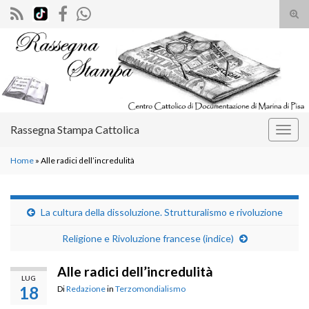
Atti
il
Search for:
mod
di
rice
Rassegna Stampa Cattolica
Attiv
la
Home
»
Alle radici dell’incredulità
navig
La cultura della dissoluzione. Strutturalismo e rivoluzione
Religione e Rivoluzione francese (indice)
Alle radici dell’incredulità
LUG
18
Di
Redazione
in
Terzomondialismo