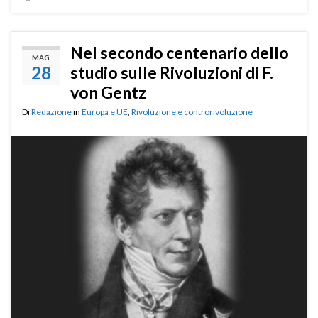
Nel secondo centenario dello
MAG
28
studio sulle Rivoluzioni di F.
von Gentz
Di
Redazione
in
Europa e UE
,
Rivoluzione e controrivoluzione