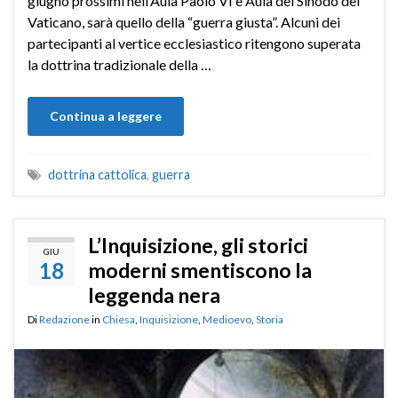
giugno prossimi nell’Aula Paolo VI e Aula del Sinodo del
Vaticano, sarà quello della “guerra giusta”. Alcuni dei
partecipanti al vertice ecclesiastico ritengono superata
la dottrina tradizionale della …
Continua a leggere
dottrina cattolica
,
guerra
L’Inquisizione, gli storici
GIU
18
moderni smentiscono la
leggenda nera
Di
Redazione
in
Chiesa
,
Inquisizione
,
Medioevo
,
Storia