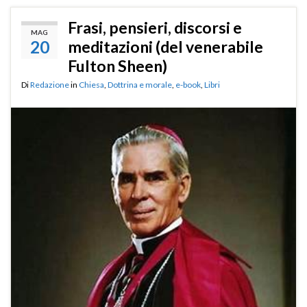
Frasi, pensieri, discorsi e
MAG
20
meditazioni (del venerabile
Fulton Sheen)
Di
Redazione
in
Chiesa
,
Dottrina e morale
,
e-book
,
Libri