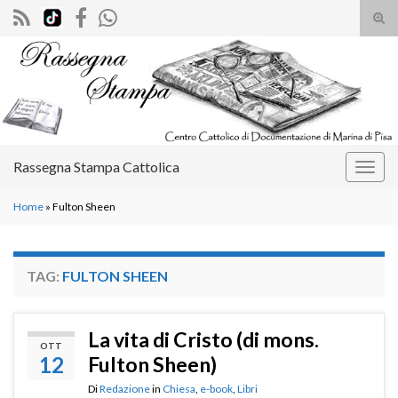
Atti
il
Search for:
mod
di
rice
Rassegna Stampa Cattolica
Attiv
la
Home
»
Fulton Sheen
navig
TAG:
FULTON SHEEN
La vita di Cristo (di mons.
OTT
12
Fulton Sheen)
Di
Redazione
in
Chiesa
,
e-book
,
Libri