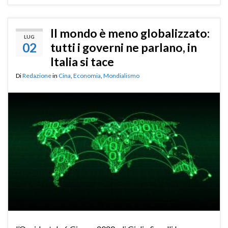
Il mondo è meno globalizzato:
LUG
02
tutti i governi ne parlano, in
Italia si tace
Di
Redazione
in
Cina
,
Economia
,
Mondialismo