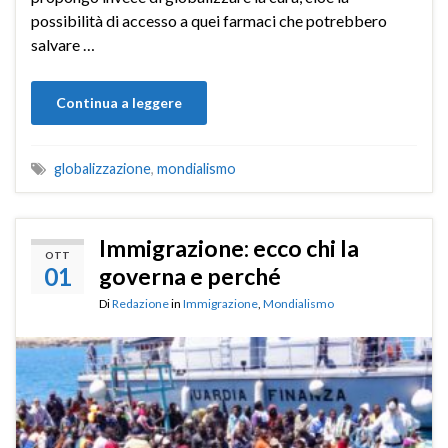
possibilità di accesso a quei farmaci che potrebbero
salvare …
Continua a leggere
globalizzazione
,
mondialismo
Immigrazione: ecco chi la
OTT
01
governa e perché
Di
Redazione
in
Immigrazione
,
Mondialismo