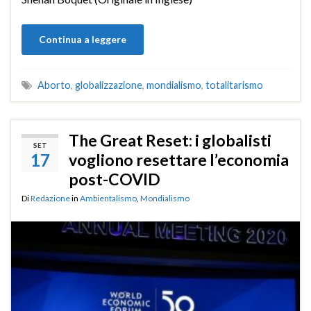
Continua a leggere
Aborto
,
globalizzazione
,
mondialismo
,
totalitarismo
The Great Reset: i globalisti
SET
17
vogliono resettare l’economia
post-COVID
Di
Redazione
in
Ambientalismo
,
Mondialismo