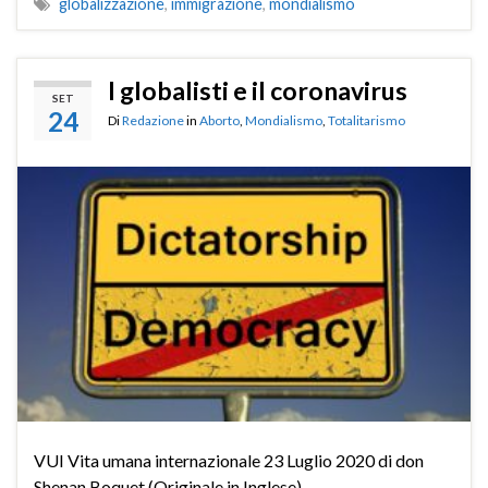
globalizzazione
,
immigrazione
,
mondialismo
I globalisti e il coronavirus
SET
24
Di
Redazione
in
Aborto
,
Mondialismo
,
Totalitarismo
VUI Vita umana internazionale 23 Luglio 2020 di don
Shenan Boquet (Originale in Inglese)