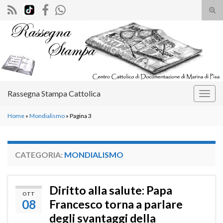
Atti
il
Search for:
mod
di
rice
Rassegna Stampa Cattolica
Attiv
la
Home
»
Mondialismo
»
Pagina 3
navig
CATEGORIA:
MONDIALISMO
Diritto alla salute: Papa
OTT
08
Francesco torna a parlare
degli svantaggi della