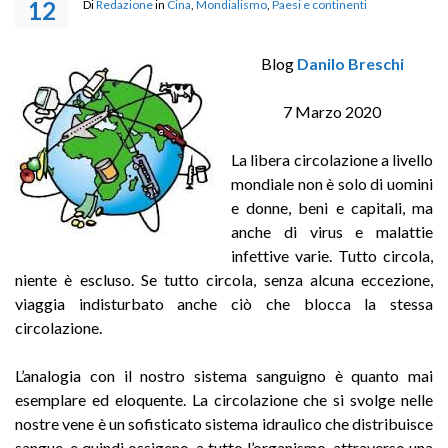
12
Di
Redazione
in
Cina
,
Mondialismo
,
Paesi e continenti
Blog
Danilo Breschi
7 Marzo 2020
La libera circolazione a livello
mondiale non è solo di uomini
e donne, beni e capitali, ma
anche di virus e malattie
infettive varie. Tutto circola,
niente è escluso. Se tutto circola, senza alcuna eccezione,
viaggia indisturbato anche ciò che blocca la stessa
circolazione.
L’analogia con il nostro sistema sanguigno è quanto mai
esemplare ed eloquente. La circolazione che si svolge nelle
nostre vene è un sofisticato sistema idraulico che distribuisce
sangue, e quindi ossigeno, a tutto l’organismo, attraverso una