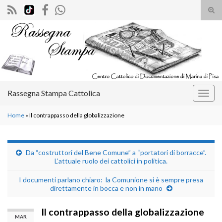
Atti
il
Search for:
mod
di
rice
Rassegna Stampa Cattolica
Attiv
la
Home
»
Il contrappasso della globalizzazione
navig
Da “costruttori del Bene Comune” a “portatori di borracce”.
L’attuale ruolo dei cattolici in politica.
I documenti parlano chiaro: la Comunione si è sempre presa
direttamente in bocca e non in mano
Il contrappasso della globalizzazione
MAR