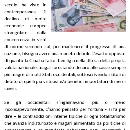
secolo, ha visto in
contemporanea il
declino di molte
economie europee
strangolate dalla
concorrenza in virtù
di norme secondo cui, per mantenere il progresso di una
nazione, bisogna avere una moneta debole. L’esatto opposto
di quanto la Cina ha fatto, ben ligia nella difesa della propria
valuta nazionale, magari prestando denaro alle casse sempre
più magre di molti Stati occidentali, sottoscrivendo i titoli di
debito di quelli più virtuosi e/o benefici importatori di merci
cinesi.
Se gli occidentali s’ingannavano, più o meno
inconsapevolmente, c’hanno pensato per fortuna – si fa per
dire – le contraddizioni interne tipiche di ogni totalitarismo
che avanza indisturbato e magari alimentato da politiche di
appeasement o da manifeste debolezze degli avversari: è