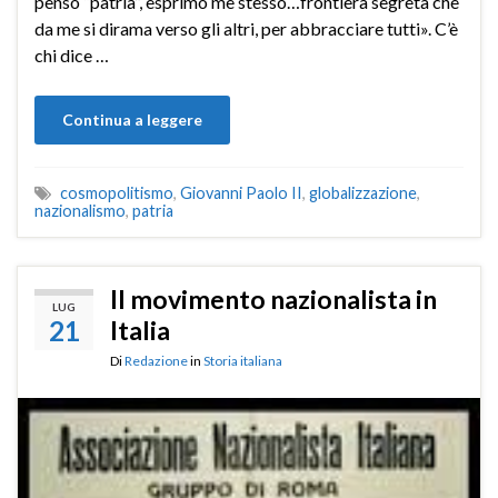
penso “patria”, esprimo me stesso…frontiera segreta che
da me si dirama verso gli altri, per abbracciare tutti». C’è
chi dice …
Continua a leggere
cosmopolitismo
,
Giovanni Paolo II
,
globalizzazione
,
nazionalismo
,
patria
Il movimento nazionalista in
LUG
21
Italia
Di
Redazione
in
Storia italiana