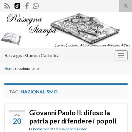
Atti
il
Search for:
mod
di
rice
Rassegna Stampa Cattolica
Attiv
la
Home
»
nazionalismo
navig
TAG:
NAZIONALISMO
Giovanni Paolo II: difese la
DIC
20
patria per difendere i popoli
Di
Redazione
in
Chiesa
,
Mondialismo