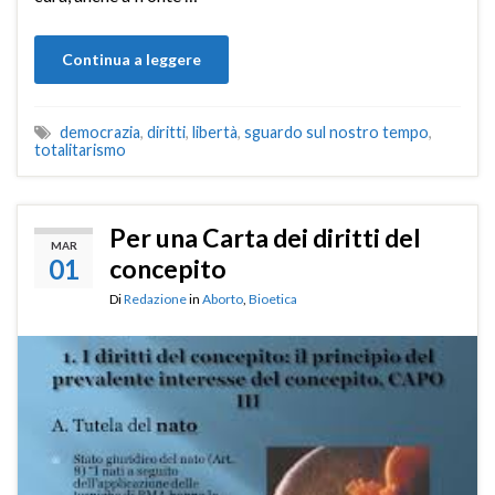
Continua a leggere
democrazia
,
diritti
,
libertà
,
sguardo sul nostro tempo
,
totalitarismo
Per una Carta dei diritti del
MAR
01
concepito
Di
Redazione
in
Aborto
,
Bioetica