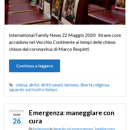
International Family News 22 Maggio 2020 Strane cose
accadono nel Vecchio Continente ai tempi delle chiese
chiuse dal coronavirus di Marco Respinti
Continua a leggere
chiesa
,
diritti
,
diritti umani
,
laicismo
,
libertà religiosa
,
sguardo sul nostro tempo
Emergenza: maneggiare con
MAR
26
cura
Di
Redazione
in
Sguardo sul nostro tempo
,
Totalitarismo