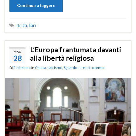
Continua a leggere
diritti
,
libri
L’Europa frantumata davanti
MAG
28
alla libertà religiosa
Di
Redazione
in
Chiesa
,
Laicismo
,
Sguardo sul nostro tempo