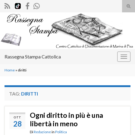
Atti
il
Search for:
mod
di
rice
Rassegna Stampa Cattolica
Attiv
la
Home
»
diritti
navig
TAG:
DIRITTI
Ogni diritto in più è una
OTT
28
libertà in meno
Di
Redazione
in
Politica