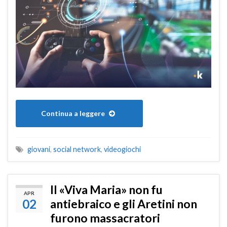
Continua a leggere
giovani
,
social network
,
videogiochi
Il «Viva Maria» non fu
APR
02
antiebraico e gli Aretini non
furono massacratori