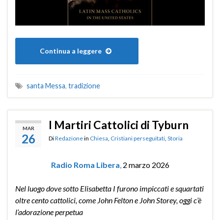
Continua a leggere
santa Messa
,
tradizione
I Martiri Cattolici di Tyburn
MAR
26
Di
Redazione
in
Chiesa
,
Cristiani perseguitati
,
Storia
Radio Roma Libera
,
2 marzo 2026
Nel luogo dove sotto Elisabetta I furono impiccati e squartati
oltre cento cattolici, come John Felton e John Storey, oggi c’è
l’adorazione perpetua