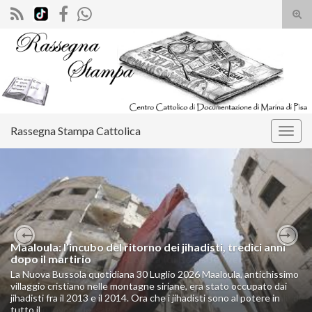
Atti
il
Search for:
mod
di
rice
Rassegna Stampa Cattolica
Attiv
la
navig
Maaloula: l’incubo del ritorno dei jihadisti, tredici anni
Previous
Nex
dopo il martirio
La Nuova Bussola quotidiana 30 Luglio 2026 Maaloula, antichissimo
villaggio cristiano nelle montagne siriane, era stato occupato dai
jihadisti fra il 2013 e il 2014. Ora che i jihadisti sono al potere in
tutto il …