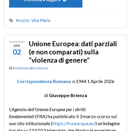
Arezzo
,
Viva Maria
Unione Europea: dati parziali
APR
02
(e non comparati) sulla
“violenza di genere”
Di
Redazione
in
Costume
Corrispondenza Romana
n.1944 1 Aprile 2026
di
Giuseppe Brienza
L’
Agenzia dell’Unione Europea per i diritti
fondamentali
(FRA) ha pubblicato il 3 marzo scorso sul
suo sito istituzionale (
https://fra.europa.eu/
) un’indagine
basata su 114.023 interviste, che illustra le esperienze