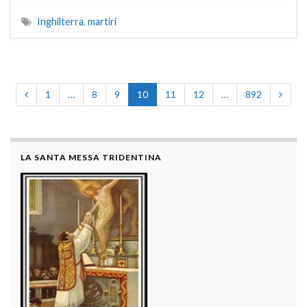
Inghilterra
,
martiri
1
…
8
9
10
11
12
…
892
LA SANTA MESSA TRIDENTINA