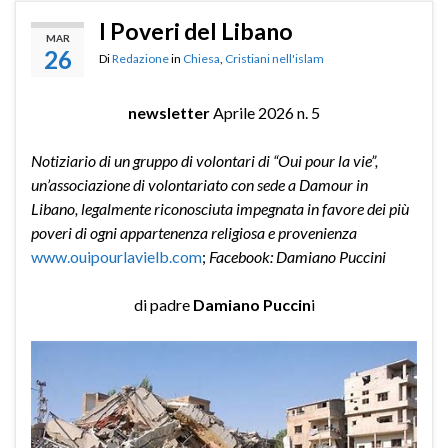
I Poveri del Libano
MAR
26
Di
Redazione
in
Chiesa
,
Cristiani nell'islam
newsletter
Aprile 2026 n. 5
Notiziario di un gruppo di volontari di “Oui pour la vie”,
un’associazione di volontariato con sede a Damour in
Libano, legalmente riconosciuta impegnata in favore dei più
poveri di ogni appartenenza religiosa e provenienza
www.ouipourlavielb.com
;
Facebook: Damiano Puccini
di padre
Damiano Puccin
i