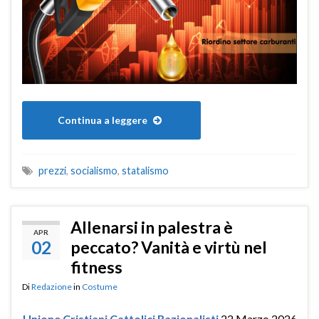
Continua a leggere
prezzi
,
socialismo
,
statalismo
Allenarsi in palestra è
APR
02
peccato? Vanità e virtù nel
fitness
Di
Redazione
in
Costume
Unione Cristiani Cattolici Razionalisti
22 Marzo 2026