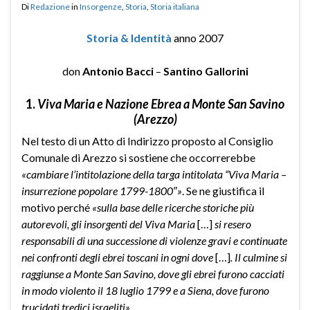
Di
Redazione
in
Insorgenze
,
Storia
,
Storia italiana
Storia & Identità
anno 2007
don
Antonio Bacci
–
Santino Gallorini
1.
Viva Maria e Nazione Ebrea a Monte San Savino
(Arezzo)
Nel testo di un Atto di Indirizzo proposto al Consiglio
Comunale di Arezzo si sostiene che occorrerebbe
«cambiare l’intitolazione della targa intitolata “Viva Maria –
insurrezione popolare 1799-1800″»
. Se ne giustifica il
motivo perché
«sulla base delle ricerche storiche più
autorevoli, gli insorgenti del Viva Maria
[…]
si resero
responsabili di una successione di violenze gravi e continuate
nei confronti degli ebrei toscani in ogni dove
[…]
. Il culmine si
raggiunse a Monte San Savino, dove gli ebrei furono cacciati
in modo violento il 18 luglio 1799 e a Siena, dove furono
trucidati tredici israeliti»
.