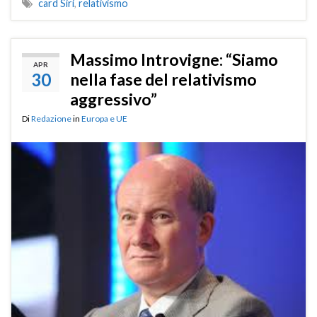
card Siri
,
relativismo
Massimo Introvigne: “Siamo
APR
30
nella fase del relativismo
aggressivo”
Di
Redazione
in
Europa e UE