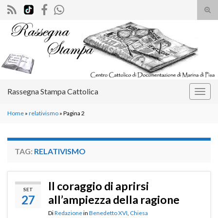
Atti
il
Search for:
mod
di
rice
Rassegna Stampa Cattolica
Attiv
la
Home
»
relativismo
»
Pagina 2
navig
TAG:
RELATIVISMO
II coraggio di aprirsi
SET
27
all’ampiezza della ragione
Di
Redazione
in
Benedetto XVI
,
Chiesa