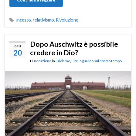
incesto
,
relativismo
,
Rivoluzione
Dopo Auschwitz è possibile
GEN
20
credere in Dio?
Di
Redazione
in
Laicismo
,
Libri
,
Sguardo sul nostro tempo