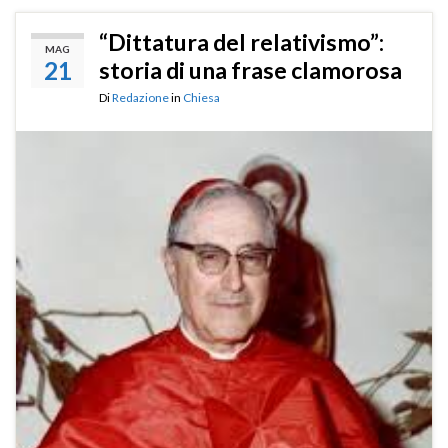
“Dittatura del relativismo”:
MAG
21
storia di una frase clamorosa
Di
Redazione
in
Chiesa