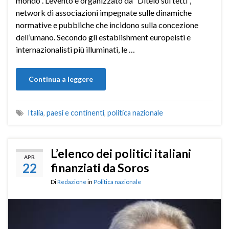
mondo”. L’evento è organizzato da “Ditelo sui tetti”,
network di associazioni impegnate sulle dinamiche
normative e pubbliche che incidono sulla concezione
dell’umano. Secondo gli establishment europeisti e
internazionalisti più illuminati, le …
Continua a leggere
Italia
,
paesi e continenti
,
politica nazionale
L’elenco dei politici italiani
APR
22
finanziati da Soros
Di
Redazione
in
Politica nazionale