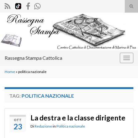
Atti
il
Search for:
mod
di
rice
Rassegna Stampa Cattolica
Attiv
la
Home
»
politica nazionale
navig
TAG:
POLITICA NAZIONALE
La destra e la classe dirigente
OTT
23
Di
Redazione
in
Politica nazionale