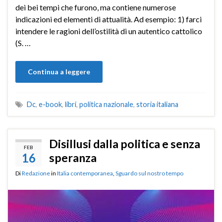
dei bei tempi che furono, ma contiene numerose
indicazioni ed elementi di attualità. Ad esempio: 1) farci
intendere le ragioni dell’ostilità di un autentico cattolico
(S. …
Continua a leggere
Dc
,
e-book
,
libri
,
politica nazionale
,
storia italiana
Disillusi dalla politica e senza
FEB
16
speranza
Di
Redazione
in
Italia contemporanea
,
Sguardo sul nostro tempo