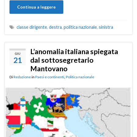
Continua a leggere
classe dirigente
,
destra
,
politica nazionale
,
sinistra
L’anomalia italiana spiegata
GIU
21
dal sottosegretario
Mantovano
Di
Redazione
in
Paesi e continenti
,
Politica nazionale