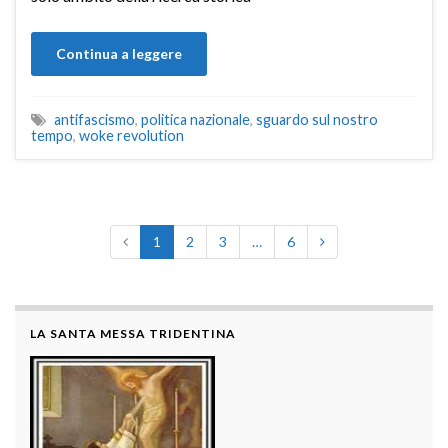
Continua a leggere
antifascismo
,
politica nazionale
,
sguardo sul nostro
tempo
,
woke revolution
1
2
3
…
6
LA SANTA MESSA TRIDENTINA