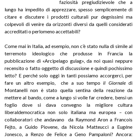
faziosità pregiudizievole che a
lungo ha impedito di apprezzare, spesso semplicemente di
citare e discutere i prodotti culturali pur degnissimi ma
colpevoli di venire da orizzonti diversi da quelli considerati
accreditati o perlomeno accettabili?
Come mai in Italia, ad esempio, non c’è stato nulla di simile al
terremoto ideologico che produsse in Francia la
pubblicazione di «Arcipelago gulag», da noi quasi neppure
recensito o fatto oggetto di discussione e quindi pochissimo
letto? E perché solo oggi in tanti possiamo accorgerci, per
fare un altro esempio, che a suo tempo
il Giornale
di
Montanelli non è stato quella sentina della reazione da
mettere al bando, come a lungo si volle far credere, bensì un
foglio dove si dava convegno la migliore cultura
liberaldemocratica non solo italiana ma europea – con
collaboratori che andavano da Raymond Aron a Francois
Fejto, a Guido Piovene, da Nicola Matteucci a Eugéne
Jonesco, a Renzo de Felice a Geno Pampaloni? Ancora: