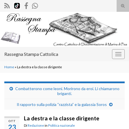
Atti
il
Search for:
mod
di
rice
Rassegna Stampa Cattolica
Attiv
la
Home
»
La destra e la classe dirigente
navig
Combatterono come leoni. Morirono da eroi. Li chiamarono
briganti.
Il rapporto sulla polizia “razzista” e la galassia Soros
La destra e la classe dirigente
OTT
23
Di
Redazione
in
Politica nazionale