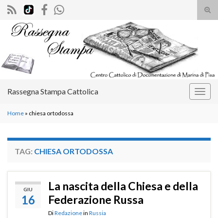
Atti
il
Search for:
mod
di
rice
Rassegna Stampa Cattolica
Attiv
la
Home
»
chiesa ortodossa
navig
TAG:
CHIESA ORTODOSSA
La nascita della Chiesa e della
GIU
16
Federazione Russa
Di
Redazione
in
Russia