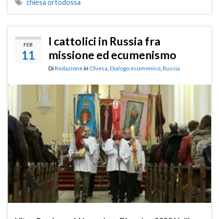
chiesa ortodossa
I cattolici in Russia fra
FEB
11
missione ed ecumenismo
Di
Redazione
in
Chiesa
,
Dialogo ecumenico
,
Russia