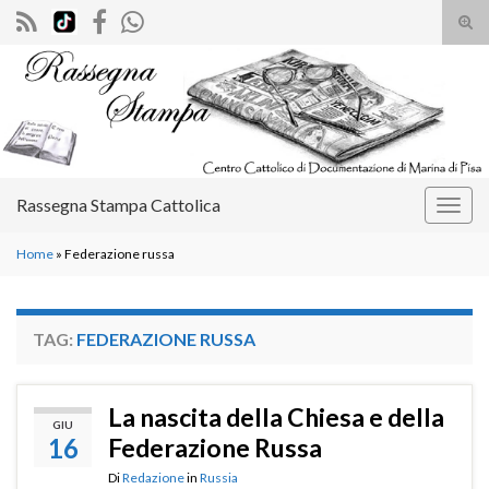
Atti
il
Search for:
mod
di
rice
Rassegna Stampa Cattolica
Attiv
la
Home
»
Federazione russa
navig
TAG:
FEDERAZIONE RUSSA
La nascita della Chiesa e della
GIU
16
Federazione Russa
Di
Redazione
in
Russia