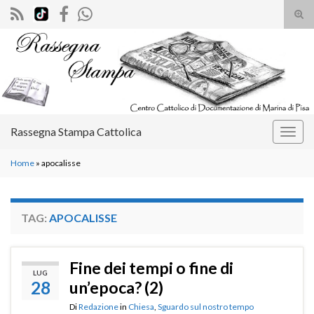
Atti
il
Search for:
mod
di
rice
Rassegna Stampa Cattolica
Attiv
la
Home
»
apocalisse
navig
TAG:
APOCALISSE
Fine dei tempi o fine di
LUG
28
un’epoca? (2)
Di
Redazione
in
Chiesa
,
Sguardo sul nostro tempo