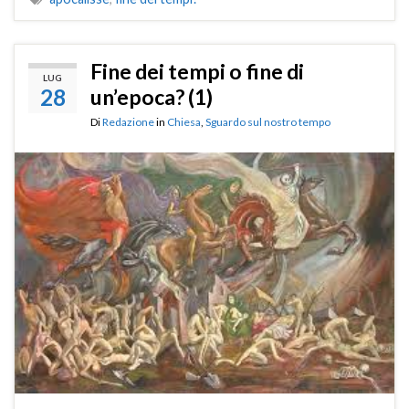
Fine dei tempi o fine di
LUG
28
un’epoca? (1)
Di
Redazione
in
Chiesa
,
Sguardo sul nostro tempo