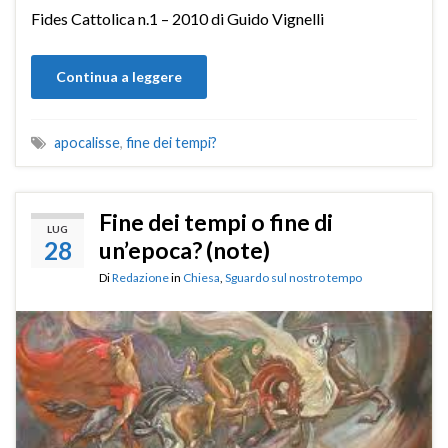
Fides Cattolica n.1 – 2010 di Guido Vignelli
Continua a leggere
apocalisse
,
fine dei tempi?
Fine dei tempi o fine di
LUG
28
un’epoca? (note)
Di
Redazione
in
Chiesa
,
Sguardo sul nostro tempo