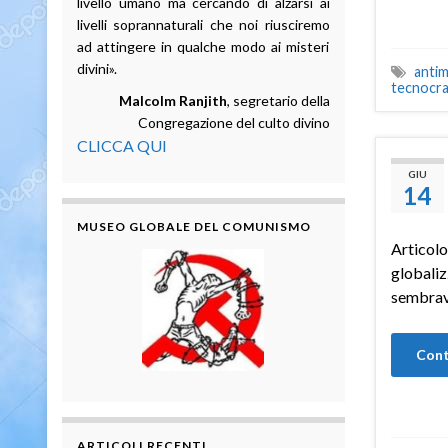
livello umano ma cercando di alzarsi ai
livelli soprannaturali che noi riusciremo
ad attingere in qualche modo ai misteri
divini».
antim
tecnocra
Malcolm Ranjith
, segretario della
Congregazione del culto divino
CLICCA QUI
GIU
14
MUSEO GLOBALE DEL COMUNISMO
Articolo
globaliz
sembrav
Cont
ARTICOLI RECENTI