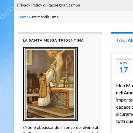
Privacy Policy di Rassegna Stampa
Home
»
antimondialismo
TAG:
A
LA SANTA MESSA TRIDENTINA
NOV
17
Elon Mus
nell’Ame
importan
capace d
sicurame
tutti qu
«Non è abbassando il senso del divino al