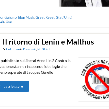
ondialismo
,
Elon Musk
,
Great Reset
,
Stati Uniti
,
zia
,
Usa
Il ritorno di Lenin e Malthus
Di
Redazione
in
Economia
,
No Global
 pubblicato su Liberal Anno II n.2 Contro la
zazione stanno rinascendo ideologie che
ano superate di Jacques Garello
inua a leggere