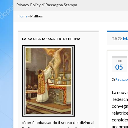
Privacy Policy di Rassegna Stampa
Home
»
Malthus
TAG:
M
LA SANTA MESSA TRIDENTINA
DIC
05
Di
Redazio
La nuov
Tedeschi
convegno
relatric
consider
«Non è abbassando il senso del divino al
accomun