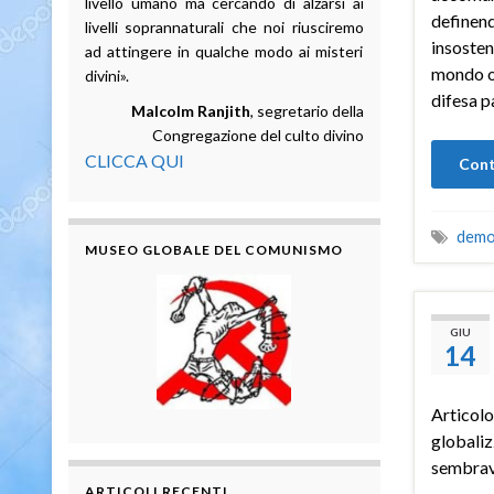
livello umano ma cercando di alzarsi ai
definend
livelli soprannaturali che noi riusciremo
insosteni
ad attingere in qualche modo ai misteri
mondo oc
divini».
difesa p
Malcolm Ranjith
, segretario della
Congregazione del culto divino
CLICCA QUI
Cont
demo
MUSEO GLOBALE DEL COMUNISMO
GIU
14
Articolo
globaliz
sembrav
ARTICOLI RECENTI