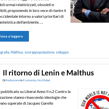
oli ormai relativizzati, obsoleti e
bili, proponendo in loro vece di riunire il
cidentale intorno a valori prioritari di
anteistica dell’ambiente. …
inua a leggere
grafia
,
Malthus
,
sovrappopolazione
,
sviluppo
Il ritorno di Lenin e Malthus
Di
Redazione
in
Economia
,
No Global
 pubblicato su Liberal Anno II n.2 Contro la
zazione stanno rinascendo ideologie che
ano superate di Jacques Garello