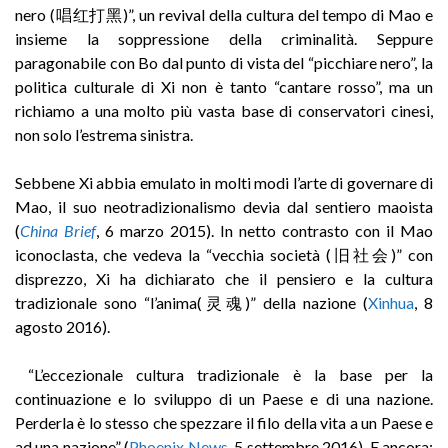
nero (唱红打黑)”, un revival della cultura del tempo di Mao e
insieme la soppressione della criminalità. Seppure
paragonabile con Bo dal punto di vista del “picchiare nero”, la
politica culturale di Xi non è tanto “cantare rosso”, ma un
richiamo a una molto più vasta base di conservatori cinesi,
non solo l’estrema sinistra.
Sebbene Xi abbia emulato in molti modi l’arte di governare di
Mao, il suo neotradizionalismo devia dal sentiero maoista
(
China Brief
, 6 marzo 2015). In netto contrasto con il Mao
iconoclasta, che vedeva la “vecchia società (旧社会)” con
disprezzo, Xi ha dichiarato che il pensiero e la cultura
tradizionale sono “l’anima(灵魂)” della nazione (
Xinhua
, 8
agosto 2016).
“L’eccezionale cultura tradizionale è la base per la
continuazione e lo sviluppo di un Paese e di una nazione.
Perderla è lo stesso che spezzare il filo della vita a un Paese e
ad una nazione” (
Phoenix News
, 5 settembre 2016). E ancora: