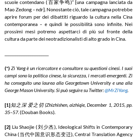
scuole contendano (百家争鸣)” [una campagna lanciata da
Mao Zedong – ndr]. Nonostante ciò, tale campagna potrebbe
aprire forum per dei dibattiti riguardo la cultura nella Cina
contemporanea – e quindi le possibilità sono infinite. Nei
prossimi mesi potremo aspettarci di più sul fronte della
cultura da parte dei neotradizionalisti di alto grado in Cina.
________________________
(*)
Zi Yang è un ricercatore e consultore su questioni cinesi. I suoi
campi sono la politica cinese, la sicurezza, i mercati emergenti. Zi
ha conseguito una laurea alla Georgetown University e una alla
George Mason University. Si può seguire su Twitter:
@MrZiYang
.
[1]
知之深
爱之切
(Zhizhishen, aizhiqie, December 1, 2015, pp.
35–57.
(Douban Books).
[2]
Liu Shaojie (刘少杰), Ideological Shifts in Contemporary
China (当代中国意识形态变迁), Central Translation Agency