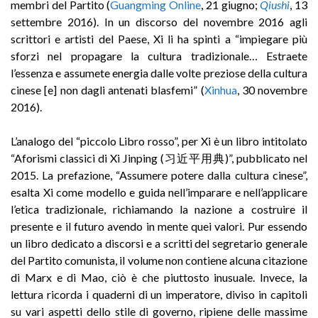
membri del Partito (
Guangming Online
, 21 giugno;
Qiushi
, 13
settembre 2016). In un discorso del novembre 2016 agli
scrittori e artisti del Paese, Xi li ha spinti a “impiegare più
sforzi nel propagare la cultura tradizionale… Estraete
l’essenza e assumete energia dalle volte preziose della cultura
cinese [e] non dagli antenati blasfemi” (
Xinhua
, 30 novembre
2016).
L’analogo del “piccolo Libro rosso”, per Xi è un libro intitolato
“Aforismi classici di Xi Jinping (习近平用典)”, pubblicato nel
2015. La prefazione, “Assumere potere dalla cultura cinese”,
esalta Xi come modello e guida nell’imparare e nell’applicare
l’etica tradizionale, richiamando la nazione a costruire il
presente e il futuro avendo in mente quei valori. Pur essendo
un libro dedicato a discorsi e a scritti del segretario generale
del Partito comunista, il volume non contiene alcuna citazione
di Marx e di Mao, ciò è che piuttosto inusuale. Invece, la
lettura ricorda i quaderni di un imperatore, diviso in capitoli
su vari aspetti dello stile di governo, ripiene delle massime