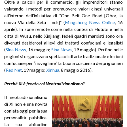
Oltre a calcoli per il commercio, gli imprenditori stanno
valutando i metodi per promuovere valori cinesi universali
all’interno dell’iniziativa di “One Belt One Road [Obor, la
nuova Via della Seta – ndr]” (
Mingcheng News Online
, 16
aprile). In zone remote come nella contea di Hutubi e nella
città di Wusu, nello Xinjiang, fedeli quadri marxisti sono ora
divenuti desiderosi allievi dei trattati confuciani e legalisti
(
Sina News
, 16 maggio;
Sina News
, 19 maggio). Perfino nelle
prigioni si organizzano spettacoli di arte tradizionale e lezioni
confuciane per “risvegliare” la buona coscienza dei prigionieri
(
Red Net
, 19 maggio;
Xinhua
, 8 maggio 2016).
Perché Xi è fissato col Neotradizionalismo?
Il neotradizionalismo
di Xi non è una novità
coniata oggi per la sua
personalità pubblica.
La sua abitudine