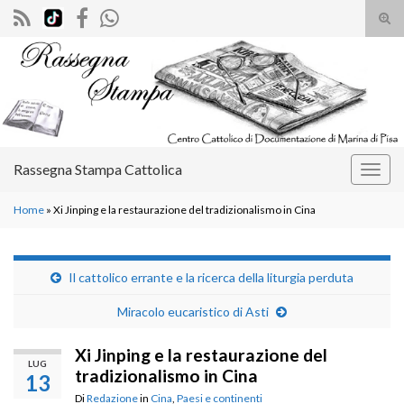
Atti
il
Search for:
mod
di
rice
Rassegna Stampa Cattolica
Attiv
la
Home
»
Xi Jinping e la restaurazione del tradizionalismo in Cina
navig
Il cattolico errante e la ricerca della liturgia perduta
Miracolo eucaristico di Asti
Xi Jinping e la restaurazione del
LUG
tradizionalismo in Cina
13
Di
Redazione
in
Cina
,
Paesi e continenti