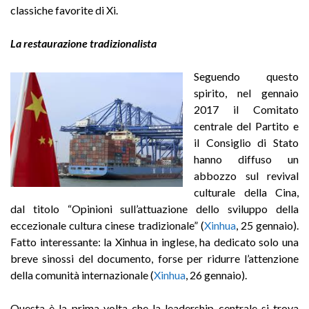
classiche favorite di Xi.
La restaurazione tradizionalista
Seguendo questo
spirito, nel gennaio
2017 il Comitato
centrale del Partito e
il Consiglio di Stato
hanno diffuso un
abbozzo sul revival
culturale della Cina,
dal titolo “Opinioni sull’attuazione dello sviluppo della
eccezionale cultura cinese tradizionale” (
Xinhua
, 25 gennaio).
Fatto interessante: la Xinhua in inglese, ha dedicato solo una
breve sinossi del documento, forse per ridurre l’attenzione
della comunità internazionale (
Xinhua
, 26 gennaio).
Questa è la prima volta che la leadership centrale si trova