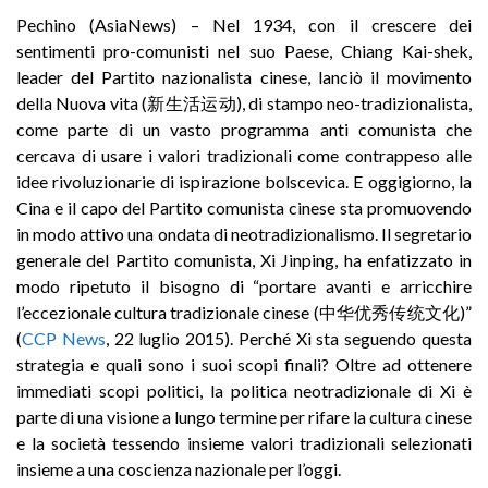
Pechino (AsiaNews) – Nel 1934, con il crescere dei
sentimenti pro-comunisti nel suo Paese, Chiang Kai-shek,
leader del Partito nazionalista cinese, lanciò il movimento
della Nuova vita (新生活运动), di stampo neo-tradizionalista,
come parte di un vasto programma anti comunista che
cercava di usare i valori tradizionali come contrappeso alle
idee rivoluzionarie di ispirazione bolscevica. E oggigiorno, la
Cina e il capo del Partito comunista cinese sta promuovendo
in modo attivo una ondata di neotradizionalismo. Il segretario
generale del Partito comunista, Xi Jinping, ha enfatizzato in
modo ripetuto il bisogno di “portare avanti e arricchire
l’eccezionale cultura tradizionale cinese (中华优秀传统文化)”
(
CCP News
, 22 luglio 2015). Perché Xi sta seguendo questa
strategia e quali sono i suoi scopi finali? Oltre ad ottenere
immediati scopi politici, la politica neotradizionale di Xi è
parte di una visione a lungo termine per rifare la cultura cinese
e la società tessendo insieme valori tradizionali selezionati
insieme a una coscienza nazionale per l’oggi.