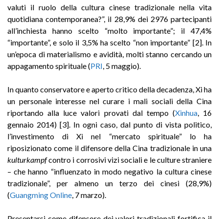
valuti il ruolo della cultura cinese tradizionale nella vita
quotidiana contemporanea?”, il 28,9% dei 2976 partecipanti
all’inchiesta hanno scelto “molto importante”; il 47,4%
“importante”, e solo il 3,5% ha scelto “non importante” [2]. In
un’epoca di materialismo e avidità, molti stanno cercando un
appagamento spirituale (
PRI
, 5 maggio).
In quanto conservatore e aperto critico della decadenza, Xi ha
un personale interesse nel curare i mali sociali della Cina
riportando alla luce valori provati dal tempo (
Xinhua
, 16
gennaio 2014) [3]. In ogni caso, dal punto di vista politico,
l’investimento di Xi nel “mercato spirituale” lo ha
riposizionato come il difensore della Cina tradizionale in una
kulturkampf
contro i corrosivi vizi sociali e le culture straniere
– che hanno “influenzato in modo negativo la cultura cinese
tradizionale”, per almeno un terzo dei cinesi (28,9%)
(
Guangming Online
, 7 marzo).
Presentarsi come difensore dei valori tradizionali fortifica il