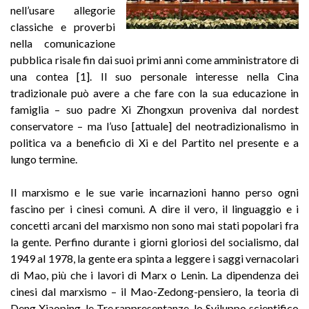
nell’usare allegorie
classiche e proverbi
nella comunicazione
pubblica risale fin dai suoi primi anni come amministratore di
una contea [1]. Il suo personale interesse nella Cina
tradizionale può avere a che fare con la sua educazione in
famiglia – suo padre Xi Zhongxun proveniva dal nordest
conservatore – ma l’uso [attuale] del neotradizionalismo in
politica va a beneficio di Xi e del Partito nel presente e a
lungo termine.
Il marxismo e le sue varie incarnazioni hanno perso ogni
fascino per i cinesi comuni. A dire il vero, il linguaggio e i
concetti arcani del marxismo non sono mai stati popolari fra
la gente. Perfino durante i giorni gloriosi del socialismo, dal
1949 al 1978, la gente era spinta a leggere i saggi vernacolari
di Mao, più che i lavori di Marx o Lenin. La dipendenza dei
cinesi dal marxismo – il Mao-Zedong-pensiero, la teoria di
Deng Xiaoping, le Tre rappresentanze, lo Sviluppo scientifico