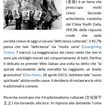
(道德) è un tema che
preoccupa molti
cinesi. Secondo
un’inchiesta condotta
dal China Youth Daily,
l’89,3% delle risposte
crede che nella
società cinese di oggi vi sia una “deficienza culturale”; il 45,7%
pensa che tale “deficienza” sia “molto seria” (
Guangming
Online
, 7 marzo). La maggioranza dei cinesi sente che non vi
sono più obblighi morali nel comportamento di tutti. Perfino
il delicato ex premier Wen Jiabao una volta ha detto che “la
spirale discendente della moralità ha raggiunto un livello
gravissimo” (
Sina News
, 18 aprile 2011). Sebbene tale “vuoto
spirituale” abbia molte cause, il desiderio di restaurare le virtù
tradizionali è comune.
Ricerche mostrano che il tradizionalismo culturale (文化保守
主义) sta tornando alla luce. In risposta alla domanda “come